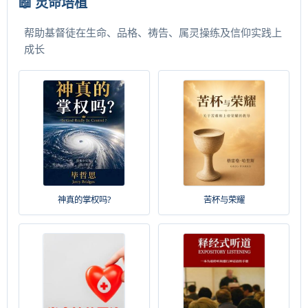
📖 灵命培植
帮助基督徒在生命、品格、祷告、属灵操练及信仰实践上
成长
神真的掌权吗?
苦杯与荣耀