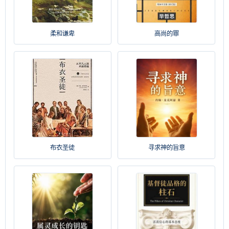
柔和谦卑
高尚的罪
布衣圣徒
寻求神的旨意