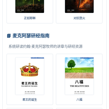
正如耶稣
对抗怒火
📘 麦克阿瑟研经指南
系统研读约翰·麦克阿瑟牧师的讲章与研经资源
君王的诞生
八福