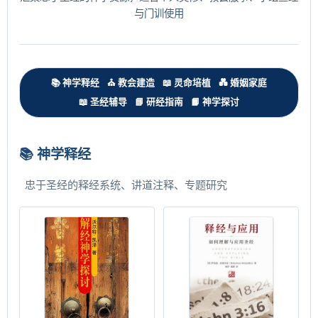
与门训使用
📚 神学释经
⛪ 教会建造
📖 灵命培植
💑 婚姻家庭
📖 圣经辅导
📘 研经指南
📙 神学探讨
📚 神学释经
忠于圣经的释经系统、讲道注释、专题研究