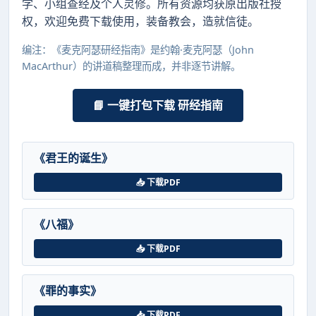
学、小组查经及个人灵修。所有资源均获原出版社授
权，欢迎免费下载使用，装备教会，造就信徒。
编注：《麦克阿瑟研经指南》是约翰·麦克阿瑟（John
MacArthur）的讲道稿整理而成，并非逐节讲解。
📘 一键打包下载 研经指南
《君王的诞生》
📥 下载PDF
《八福》
📥 下载PDF
《罪的事实》
📥 下载PDF