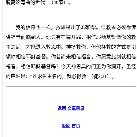
脱离这弯曲的世代’”（
40
节）。
我的信息也一样。救恩是出于耶和华。但救恩必须靠传
讲福音而临到人。你只有在离开罪，相信耶稣基督做你的救
主之后，才能进入救恩中。神拯救你，但他拯救的方式是引
领你相信耶稣基督。你若尚未相信福音，你愿意此刻就相信
福音，相信耶稣基督吗？今天神恩典的门正为你洞开，圣经
的应许是：“凡求告主名的，就必得救”（徒
2:21
）。
返回 文章目录
返回 首页