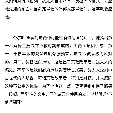
来如何对待以色列：犹太人当中将有一次极大的复兴，以应
验先知的预言。当命定得救的外邦人都得救时，这事就要应
验。
查尔斯·贺智对这两种可能性有过精辟的讨论，他指出第
一种解释主要是在改教时期形成的，由两个原因促成：第
一，千禧年派的观念过度夸张预言，这是改教者极力反对
的。第二，贺智坦白承认，这是出于宗教改革者对犹太人的
偏见。不幸的是我们必须承认贺智所言属实。犹太人受到中
古世代的人歧视，可惜宗教改革者，特别是路德，并未废除
这种不公平的仇恨。为了说明这一点，贺智特别引用了路德
一段颇富冒犯性的文字，但他故意只使用德文，说那段话“不
值得翻译”。