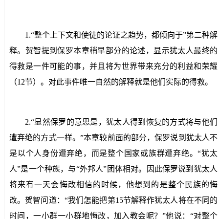
1.
“整个上下文和使徒的论证之趋势，都倾向于”第二种解
释。
贺智提到保罗本章稍早部分的论述，显示犹太人最终的
得救是一件可能的事，并且将为世界带来充分的利益和荣耀
（
12
节）。对此事件唯一自然的解释就是他们实际的得救。
2.
“显然保罗的意思是，犹太人得到恢复的方式将与他们
遭弃绝的方式一样。”
本章较前面的部分，保罗说到犹太人不
是以个人身份遭弃绝，而是整个国家或族群遭弃绝。“犹太
人”是一个种族，与“外邦人”团体相对。因此保罗说到犹太人
将来有一天会悔改相信的时候，他想到的是整个民族的悔
改。贺智问道：“我们怎能把第
15
节解释作犹太人将在不同的
时间，一小群一小群地悔改，加入教会呢？”他说：“对整个