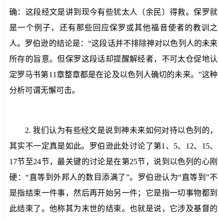
确：这段经文是讲到现今有些犹太人（余民）得救。保罗就
是一个例子，还有那些回应保罗或其他福音使者的教训之
人。罗伯逊的结论是：“这段话并不排除神对以色列人的未来
所存的旨意。但保罗这段话却提醒解经者，不可太仓促地认
定罗马书第
11
章整章都是在论及以色列人确切的未来。”这种
分析可谓无懈可击。
2.
我们认为有些经文是说到神未来如何对待以色列的，
其实不一定真是如此。
罗伯逊此处讨论了第
1
、
5
、
12
、
15
、
17
节至
24
节，最关键的讨论是在第
25
节，说到以色列的心刚
硬：“直等到外邦人的数目添满了”。罗伯逊认为“直等到”不
是指结束一件事，然后再开始另一件；它是指一切事物都到
此结束了。他称其为末世的结束。也就是说，它涉及基督的