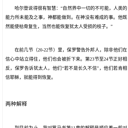
哈尔登说得很有智慧：“自然界中一切的不可能，人类的
能力所未能及之事，神都能做到。在神没有难成的事。他既
然能使枯骨复生，当然也能恢复犹太人受损的枝子。”
在前几节（
20-22
节）里，保罗警告外邦人，除非他们在
信心中站立得住，他们也会被折下来。第
23
节至
24
节正好相
反，保罗告诉犹太人，他们“若不是长久不信”，他们若肯相
信耶稣，就能得到恢复。
两种解释
到目前为止，我对罗马书第
11
章的解释是顺应着一般对