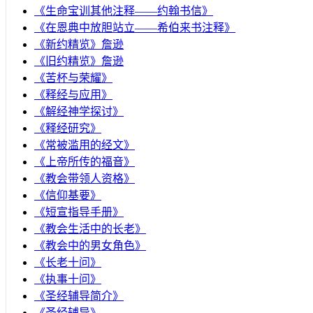
《生命宝训其他注释——约翰书信》
《在恩典中放胆站立——希伯来书注释》
《新约精览》詹逊
《旧约精览》詹逊
《苦杯与荣耀》
《释经与应用》
《解经神学探讨》
《释经研究》
《常被滥用的经文》
《上帝所传的福音》
《教会带领人资格》
《信仰基要》
《短宣指导手册》
《教会生活中的长老》
《教会中的男女角色》
《长老十问》
《执事十问》
《圣经辅导简介》
《圣经辅导》