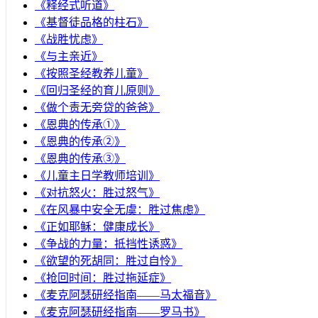
《释经式听道》
《基督徒品格的柱石》
《战胜忧虑》
《与主亲近》
《按照圣经教养儿童》
《回归圣经的育儿原则》
《做个责无旁贷的爸爸》
《恩典的传承①》
《恩典的传承②》
《恩典的传承③》
《儿童主日学教师培训》
《对抗怒火：胜过怒气》
《在风暴中安全无虞：胜过焦虑》
《正如耶稣：健康成长》
《争战的力量：抵挡性诱惑》
《欲望的死胡同：胜过自怜》
《抢回时间：胜过拖延症》
《麦克阿瑟研经指南——马太福音》
《麦克阿瑟研经指南——罗马书》