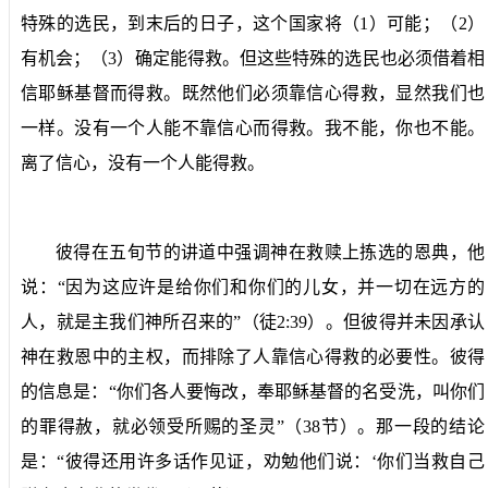
特殊的选民，到末后的日子，这个国家将（
1
）可能；（
2
）
有机会；（
3
）确定能得救。但这些特殊的选民也必须借着相
信耶稣基督而得救。既然他们必须靠信心得救，显然我们也
一样。没有一个人能不靠信心而得救。我不能，你也不能。
离了信心，没有一个人能得救。
彼得在五旬节的讲道中强调神在救赎上拣选的恩典，他
说：“因为这应许是给你们和你们的儿女，并一切在远方的
人，就是主我们神所召来的”（徒
2:39
）。但彼得并未因承认
神在救恩中的主权，而排除了人靠信心得救的必要性。彼得
的信息是：“你们各人要悔改，奉耶稣基督的名受洗，叫你们
的罪得赦，就必领受所赐的圣灵”（
38
节）。那一段的结论
是：“彼得还用许多话作见证，劝勉他们说：‘你们当救自己