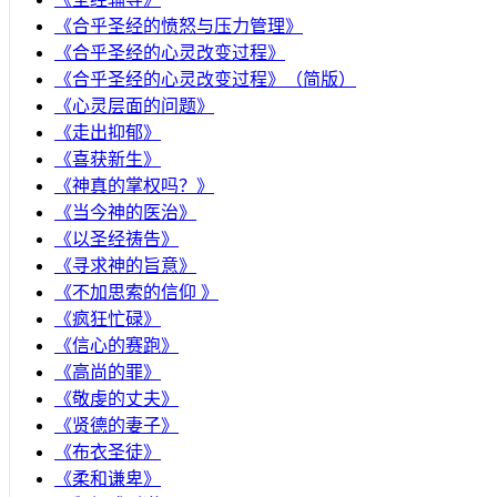
​《合乎圣经的愤怒与压力管理》
《合乎圣经的心灵改变过程》
《合乎圣经的心灵改变过程》（简版）
《心灵层面的问题》
《走出抑郁》
《喜获新生》
《神真的掌权吗？》
《当今神的医治》
《以圣经祷告》
《寻求神的旨意》
《不加思索的信仰 》
《疯狂忙碌》
《信心的赛跑》
《高尚的罪》
《敬虔的丈夫》
《贤德的妻子》
《布衣圣徒》
《柔和谦卑》