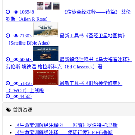
106548
《信徒圣经注释——诗篇》 艾伦·
罗斯（Allen P. Ross）
71303
最新工具书《圣经卫星地图集》
（Satellite Bible Atlas）
60043
最新解经注释书《马太福音注释》
劳伦斯·埃德温·格拉斯科克（Ed Glasscock）著
51856
最新工具书《旧约神学辞典》
（TWOT）上线啦
44565
首页资源
《生命宝训解经注释②——帖前》罗伯特·托马斯
《生命宝训解经注释——使徒行传》F.F布鲁斯