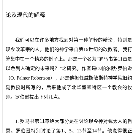
论及现代的解释
我们可以在许多地方找到对第一种解释的辩论，特别是
现今改革宗的人，他们的神学来自第
16
世纪的改教者。我打
算集中在一个精彩的例子上。那是一个名为“罗马书第
11
章是
以色列人确定的未来吗？”之研究。作者是
O.
帕尔默·罗伯逊
（
O. Palmer Robertson
），那是他担任威斯敏斯特神学院旧约
副教授时所写的，后来他成了北华盛顿特区一个教会的牧
师。罗伯逊提出下列几点。
1.
罗马书第
11
章绝大部分是在讨论现今神对犹太人的旨
意。
罗伯逊特别讨论了第
1
、
5
、
13
节至
14
节。他说得很正