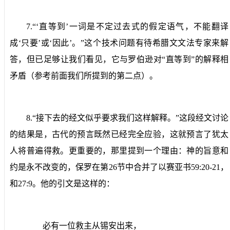
7.
“‘直等到’一词是不定过去式的假定语气，不能翻译
成‘只要’或‘因此’。”
这个技术问题有待希腊文文法专家来解
答，但已足够让我们看见，它与罗伯逊对“直等到”的解释相
矛盾（参考前面我们所提到的第二点）。
8.
“接下去的经文似乎要求我们这样解释。”
这段经文讨论
的结果是，古代的预言既然已经完全应验，这就预言了犹太
人将普遍得救。更重要的，那里提到一个理由：神的旨意和
约是永不改变的，保罗在第
26
节中合并了以赛亚书
59:20-21
，
和
27:9
。他的引文是这样的：
必有一位救主从锡安出来，