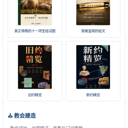
真正得救的十一项圣经试题
常被滥用的经文
旧约精览
新约精览
⛪ 教会建造
教会领袖、治理模式、宣教与门训策略