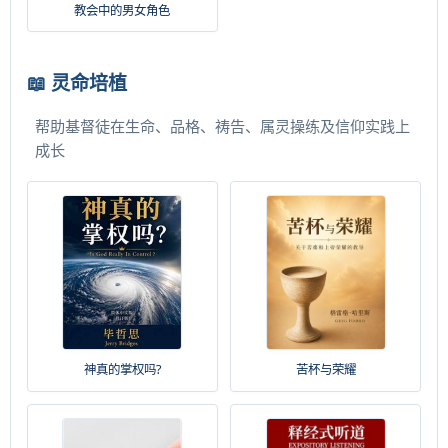
教会中的男女角色
📖 灵命培植
帮助基督徒在生命、品格、祷告、属灵操练及信仰实践上
成长
神真的掌权吗?
苦杯与荣耀