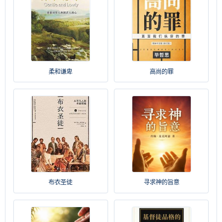
柔和谦卑
高尚的罪
布衣圣徒
寻求神的旨意