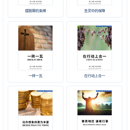
摆脱罪的束缚
圣灵中的保障
一砖一瓦
在行动上合一