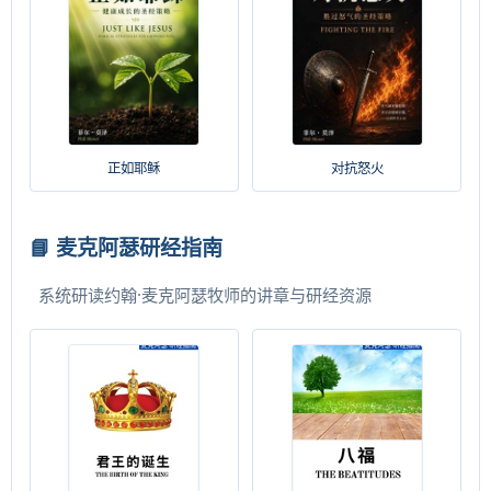
正如耶稣
对抗怒火
📘 麦克阿瑟研经指南
系统研读约翰·麦克阿瑟牧师的讲章与研经资源