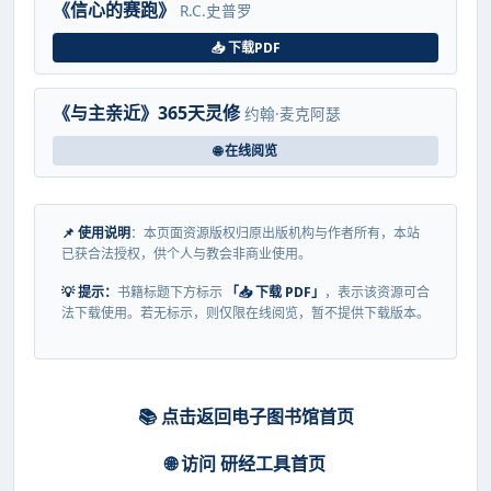
《信心的赛跑》
R.C.史普罗
📥 下载PDF
《与主亲近》365天灵修
约翰·麦克阿瑟
🌐 在线阅览
📌 使用说明
：本页面资源版权归原出版机构与作者所有，本站
已获合法授权，供个人与教会非商业使用。
💡 提示：
书籍标题下方标示
「📥 下载 PDF」
，表示该资源可合
法下载使用。若无标示，则仅限在线阅览，暂不提供下载版本。
📚 点击返回电子图书馆首页
🌐 访问 研经工具首页