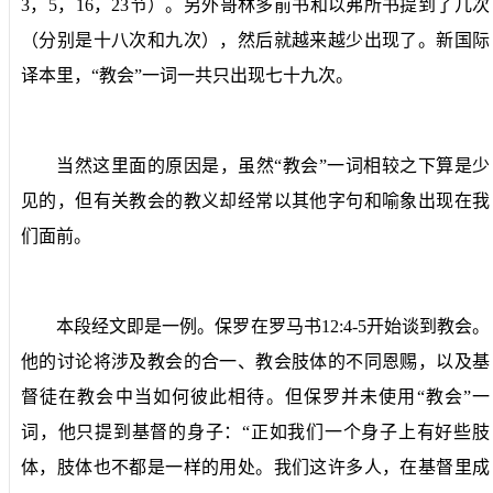
3
，
5
，
16
，
23
节）。另外哥林多前书和以弗所书提到了几次
（分别是十八次和九次），然后就越来越少出现了。新国际
译本里，“教会”一词一共只出现七十九次。
当然这里面的原因是，虽然“教会”一词相较之下算是少
见的，但有关教会的教义却经常以其他字句和喻象出现在我
们面前。
本段经文即是一例。保罗在罗马书
12:4-5
开始谈到教会。
他的讨论将涉及教会的合一、教会肢体的不同恩赐，以及基
督徒在教会中当如何彼此相待。但保罗并未使用“教会”一
词，他只提到基督的身子：“正如我们一个身子上有好些肢
体，肢体也不都是一样的用处。我们这许多人，在基督里成