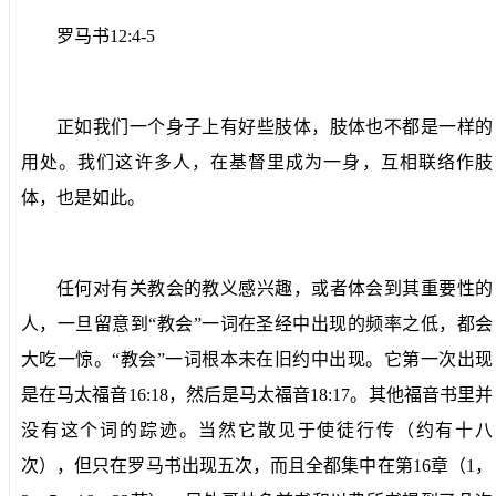
罗马书
12:4-5
正如我们一个身子上有好些肢体，肢体也不都是一样的
用处。我们这许多人，在基督里成为一身，互相联络作肢
体，也是如此。
任何对有关教会的教义感兴趣，或者体会到其重要性的
人，一旦留意到“教会”一词在圣经中出现的频率之低，都会
大吃一惊。“教会”一词根本未在旧约中出现。它第一次出现
是在马太福音
16:18
，然后是马太福音
18:17
。其他福音书里并
没有这个词的踪迹。当然它散见于使徒行传（约有十八
次），但只在罗马书出现五次，而且全都集中在第
16
章（
1
，