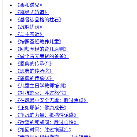
《柔和谦卑》
《释经式听道》
《基督徒品格的柱石》
《战胜忧虑》
《与主亲近》
《按照圣经教养儿童》
《回归圣经的育儿原则》
《做个责无旁贷的爸爸》
《恩典的传承①》
《恩典的传承②》
《恩典的传承③》
《儿童主日学教师培训》
《对抗怒火：胜过怒气》
《在风暴中安全无虞：胜过焦虑》
《正如耶稣：健康成长》
《争战的力量：抵挡性诱惑》
《欲望的死胡同：胜过自怜》
《抢回时间：胜过拖延症》