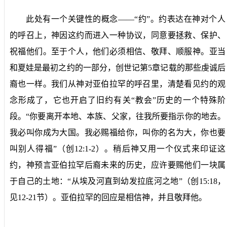
此处有一个关键性的概念——“约”。约表达在神对个人
的呼召上，神因这约而进入一种协议，同意要拯救、保护、
祝福他们。至于个人，他们必须相信、敬拜、顺服神。亚当
和夏娃是最初之约的一部分，创世记第
5
章记载的那些虔诚后
裔也一样。我们从神对亚伯拉罕的呼召里，清楚看见约的观
念形成了，它也开启了旧约有关“教会”历史的一个特殊阶
段。“你要离开本地、本族、父家，往我所要指示你的地去。
我必叫你成为大国。我必赐福给你，叫你的名为大，你也要
叫别人得福”（创
12:1-2
）。稍后神又用一个仪式来印证这
约，神预言亚伯拉罕后裔未来的历史，应许要赐他们一块属
于自己的土地：“从埃及河直到幼发拉底河之地”（创
15:18
，
见
12-21
节）。亚伯拉罕的回应是相信神，并且敬拜他。