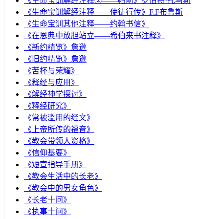
《生命宝训解经注释②——帖前》罗伯特·托马斯
《生命宝训解经注释——使徒行传》F.F布鲁斯
《生命宝训其他注释——约翰书信》
《在恩典中放胆站立——希伯来书注释》
《新约精览》詹逊
《旧约精览》詹逊
《苦杯与荣耀》
《释经与应用》
《解经神学探讨》
《释经研究》
《常被滥用的经文》
《上帝所传的福音》
《教会带领人资格》
《信仰基要》
《短宣指导手册》
《教会生活中的长老》
《教会中的男女角色》
《长老十问》
《执事十问》