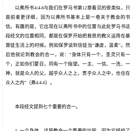
以弗所书
4:4-6
与我们在罗马书第
12
章看见的很类似，只
是前者更详细，因为以弗所书基本上是一卷关于教会的书
信。有趣的是，它出现在以弗所书中的位置与此处罗马书这
段经文的位置相同，都是在保罗开始把救恩的教义运用在基
督徒生活上的时候。例如保罗谈到信徒当“谦虚，温柔”。然
后他就论到教会的合一，说：“身体只有一个，圣灵只有一
个，正如你们蒙召，同有一个指望。一主、一信、一洗、一
神，就是众人的父，超乎众人之上，贯乎众人之中，也住在
众人之内”（弗
4:4-6
）。
本段经文提到七个重要的合一。
1.
一个身体
。这是教会一个重要的比喻，因为它描绘了