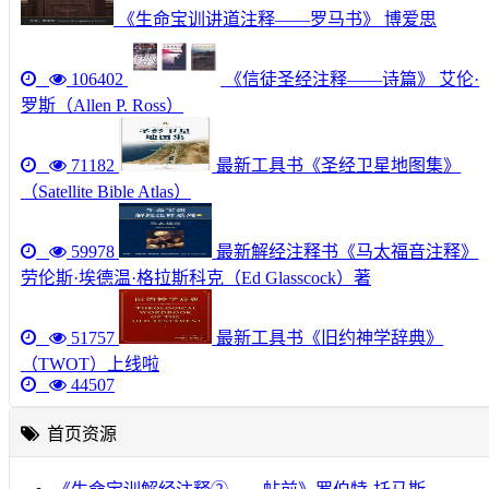
《生命宝训讲道注释——罗马书》 博爱思
106402
《信徒圣经注释——诗篇》 艾伦·
罗斯（Allen P. Ross）
71182
最新工具书《圣经卫星地图集》
（Satellite Bible Atlas）
59978
最新解经注释书《马太福音注释》
劳伦斯·埃德温·格拉斯科克（Ed Glasscock）著
51757
最新工具书《旧约神学辞典》
（TWOT）上线啦
44507
首页资源