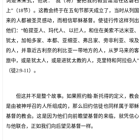
词是未来式，他说：“我（将）要把我的教会建造在这磐石
上”（
18
节）。这教会终于在五旬节那天成立了，当时从列国
来的人都被圣灵感动，而相信耶稣基督。使徒行传这样列出
他们：“帕提亚人、玛代人、以拦人，和住在美索不达米亚、
犹太，加帕多家、本都、亚细亚、弗吕家、旁非利亚、埃及
的人，并靠近古利奈的利比亚一带地方的人，从罗马来的客
旅中，或是犹太人，或是进犹太教的人，克里特和阿拉伯人”
（徒
2:9-11
）。
但这并不是整个故事。如果照约翰·斯托得的定义，教会
是由被神呼召的人所组成的，那么旧约信徒也同样属于耶稣
基督的教会。这是因为他们向前瞻望基督的来临，就凭信心
与他联合，正如我们向后望见基督一样。