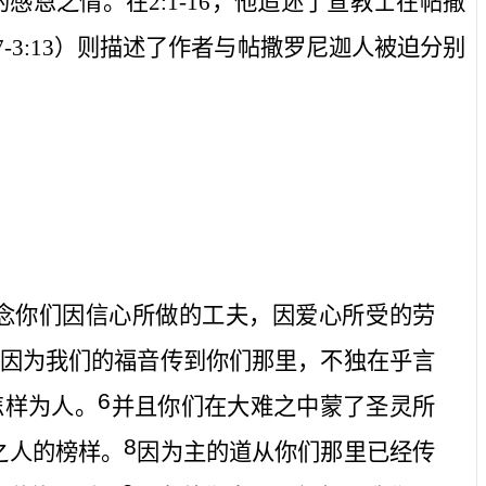
的感恩之情。在
2:1-16
，他追述了宣教士在帖撒
7-3:13
）则描述了作者与帖撒罗尼迦人被迫分别
念你们因信心所做的工夫，因爱心所受的劳
因为我们的福音传到你们那里，不独在乎言
6
怎样为人。
并且你们在大难之中蒙了圣灵所
8
之人的榜样。
因为主的道从你们那里已经传