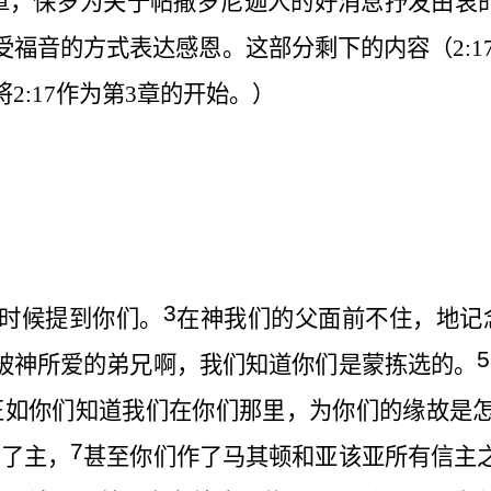
章，保罗为关于帖撒罗尼迦人的好消息抒发由衷
受福音的方式表达感恩。这部分剩下的内容（
2:1
将
2:17
作为第
3
章的开始。）
3
时候提到你们。
在神我们的父面前不住，地记
5
被神所爱的弟兄啊，我们知道你们是蒙拣选的。
正如你们知道我们在你们那里，为你们的缘故是
7
法了主，
甚至你们作了马其顿和亚该亚所有信主