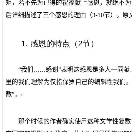
矩，若不先为已得的祝福献上感恩，就绝不为
后详细描述了三个感恩的理由（
3-10
节）。原
1.
感恩的特点（
2
节）
“我们……感谢”表明这感恩是多人一同
里的
我们
理解为仅指保罗自己的编辑性
我们
。
数
”。
[6]
那个时候的作者确实使用这种文学性复数