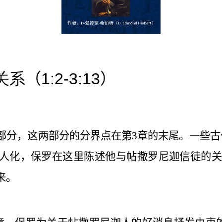
关系
（
1:2-3:13
）
部分，这两部分的分界点在第
3
章的末尾。一些古
个人化，保罗在这里陈述他与帖撒罗尼迦信徒的
来。