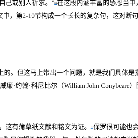
自己或别人祈求。”
在这段内涵丰富的感恩当中
[3]
文中，第
2-10
节构成一个长长的复杂句，这对断
献上的。但这马上带出一个问题，就是
我们
具体是
威廉·约翰·科尼比尔（
William John Conybeare
）
，这有蒲草纸文献和铭文为证。
保罗很可能也
[7]