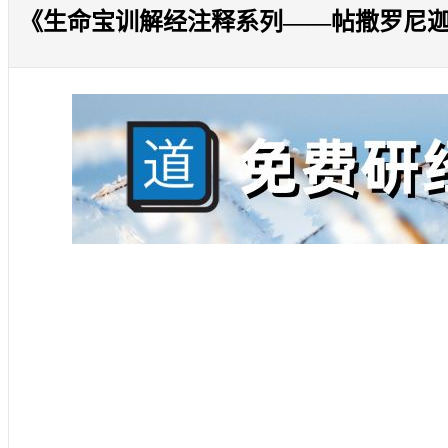
《生命宝训解经注释系列——帖撒罗尼迦前书