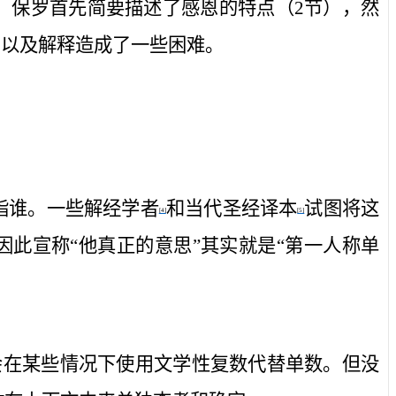
，保罗首先简要描述了感恩的特点（
2
节），然
句以及解释造成了一些困难。
指谁。一些解经学者
和当代圣经译本
试图将这
[4]
[5]
因此宣称“他真正的意思”其实就是“第一人称
单
会在某些情况下使用文学性复数代替单数。但没