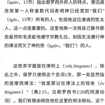
（
ὑμῶν
，
13
节）指出歌罗西外邦人的特点，便迅速
改用第一人称复数代词表明神已经宽恕“我们”
（
ἡμῖν
，
13
节）所有的人，包括他这位虔诚的犹太
人，这一点是重要的。这里他再一次将自己算作那
些虽然吹毛求疵地遵守宗教礼仪，却因无法遵行神
的律法而欠了神的债（
ἡμῶν
，“我们”）的人。
这债务字据是
在律例上
（
τοῖς
δόγμασιν
）。除
此之外，保罗只使用这个名词
1
次，那一处显然指
的是摩西律法：“就是那记在律法上的规条（
ἐν
δόγμασιν
）”（弗
2:15
，见歌罗西书
2:20
的同源动
词）。我们有理由相信他在这里的用法相似。这个