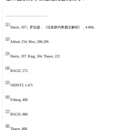
[1]
Harris, 107
；
罗伯逊，《活泉新约希腊文解经》，
4:494
。
[2]
Abbott, 254; Moo, 208-209.
[3]
Harris, 107; King, 164; Thayer, 221.
[4]
BAGD, 272.
[5]
NIDNTT, 1:471.
[6]
Friberg, 408.
[7]
BAGD, 880.
[8]
Thayer, 668.