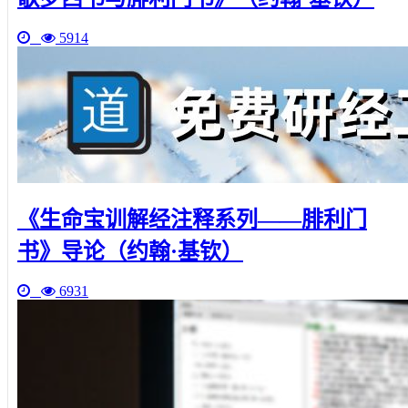
5914
《生命宝训解经注释系列——腓利门
书》导论（约翰·基钦）
6931