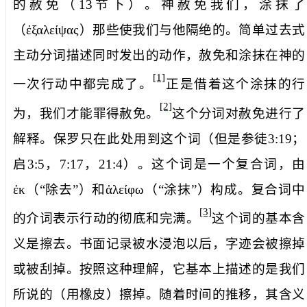
的赦免（
13
节下）。神赦免我们，
涂抹了
（
ἐξαλείψας
）那些使我们与他隔绝的。简单过去式
主动分词描述同时发出的动作，赦免和涂抹在神的
[1]
一次行动中都完成了。
正是借着这个涂抹的行
[2]
为，我们才能罪得赦免。
这个分词对赦免进行了
解释。保罗只在此处用到这个词（但是参徒
3:19
；
启
3:5
，
7:17
，
21:4
）。这个词是一个复合词，由
ἐκ
（“除去”）和
ἀλείφω
（“涂抹”）构成。复合词中
[3]
的介词表示行动的彻底和完满。
这个词的基本含
义是擦去。书面记录被水浸泡以后，字迹会被擦掉
或被刮掉。按照这种理解，它基本上描述的是我们
所说的（用橡皮）擦掉。随着时间的推移，其含义