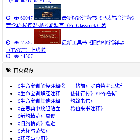
（Satellite Bible Atlas）
60047
最新解经注释书《马太福音注释》
劳伦斯·埃德温·格拉斯科克（Ed Glasscock）著
51862
最新工具书《旧约神学辞典》
（TWOT）上线啦
44567
首页资源
《生命宝训解经注释②——帖前》罗伯特·托马斯
《生命宝训解经注释——使徒行传》F.F布鲁斯
《生命宝训其他注释——约翰书信》
《在恩典中放胆站立——希伯来书注释》
《新约精览》詹逊
《旧约精览》詹逊
《苦杯与荣耀》
《释经与应用》