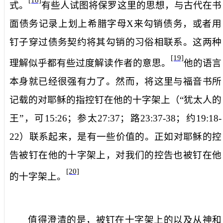
[18]
式。
有些人试图将保罗这里的思想，与古代在书
面债务记录上划上希腊字母
X
来勾销债务，或者用
钉子穿过债务契约将其勾销的习俗相联系。这两种
[19]
理解似乎都有些过度解读作者的意思。
他的语言
本身就已经很强有力了。然而，将这里与福音书所
记载的对耶稣的指控钉在他的十字架上（“犹太人的
王”，可
15:26
；参太
27:37
；路
23:37-38
；约
19:18-
22
）联系起来，是有一些价值的。正如对耶稣的控
告被钉在他的十字架上，对我们的控告也被钉在他
[20]
的十字架上。
值得澄清的是，被钉在十字架上的以及从神和