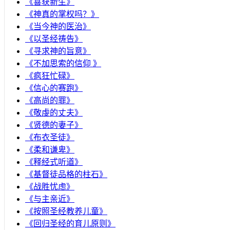
《喜获新生》
《神真的掌权吗？》
《当今神的医治》
《以圣经祷告》
《寻求神的旨意》
《不加思索的信仰 》
《疯狂忙碌》
《信心的赛跑》
《高尚的罪》
《敬虔的丈夫》
《贤德的妻子》
《布衣圣徒》
《柔和谦卑》
《释经式听道》
《基督徒品格的柱石》
《战胜忧虑》
《与主亲近》
《按照圣经教养儿童》
《回归圣经的育儿原则》