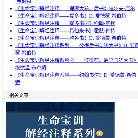
·希伯特
《生命宝训解经注释——提摩太前、后书》拉尔夫·厄尔
《生命宝训解经注释——提多书》D. 爱德蒙·希伯特
《生命宝训解经注释——提多书②》约翰·基钦
《生命宝训解经注释——希伯来书》霍默·肯特
《生命宝训解经注释——雅各书》D. 爱德蒙·希伯特
《生命宝训解经注释系列——彼得后书与犹大书》D. 爱
蒙·希伯特
《生命宝训解经注释系列②——彼得前、后书与犹大书
埃德温·布卢姆
《生命宝训解经注释系列——约翰书信》D. 爱德蒙·希伯
特
相关文章