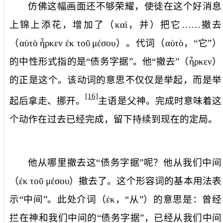
仿佛这幅画面还不够荣耀，使徒在这个好消息
上锦上添花，增加了（
καὶ
，
并
）
把它……撤去
（
αὐτὸ
ἦρκεν
ἐκ
τοῦ
μέσου
）。代词（
αὐτὸ
，“它”）
的中性形式指的是“债务字据”。他“撤去”（
ἦρκεν
）
的正是这个。该动词的意思不仅仅是举起，而是举
[16]
起后拿走、挪开。
主语是父神。完成时意味着这
个动作在过去已经完成，留下持续到现在的定局。
他从哪里撤去这“债务字据”呢？他
从我们中间
（
ἐκ
τοῦ
μέσου
）撤去了。这个形容词的基本用法表
示“中间”。此处介词（
ἐκ
，“从”）的意思是：曾经
拦在神和我们中间的“债务字据”，已经从我们中间