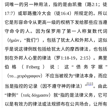
词唯一的另一种用法，指的是由凯撒（路
2:1
；徒
17:7
）或耶路撒冷大会（徒
16:4
）所规定的。所以
它是形容命令从更高一级的权柄下发给那些应当遵
守命令的人。因为保罗用了第一人称复数代词
（
ἡμῶν
，“我们”），包括了犹太人和外邦人，这似
乎是说这律例既包括给犹太人的摩西律法，也包括
刻在外邦人心里的律法（罗
1:18-19
，
2:15
）。弗里
伯格（
Friberg
）说：这“债务字据”
（
το...χειρόγραφον
）不应当被视为“律法本身，而应
[11]
当是指控的记录（因不遵守神的律法）”
。由此
“律例”（
τοῖς
δόγμασιν
）就“指的是法律义务，它可
以是有效力的律法或法规颁布在公共场合，让所有