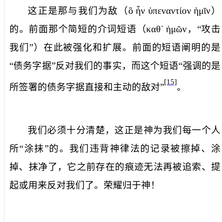
这正是那
与我们为敌
（
ὃ
ἦν
ὑπεναντίον
ἡμῖν
）
的。前面那个简短的介词短语（
καθ᾿
ἡμῶν
，“攻击
我们”）在此被强化和扩展。前面的短语阐明的是
“债务字据”反对我们的事实，而这个短语“强调的是
[15]
所签署的债务字据直接和主动的敌对”
。
我们必须十分清楚，这正是神为我们每一个人
所“涂抹”的。我们违背神律法的记录被擦掉、涂
掉、抹净了，它之前存在的痕迹无法再被追索、提
起或用来反对我们了。荣耀归于神！