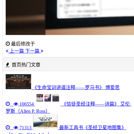
最后修改于
上一篇
下一篇
首页热门文章
《生命宝训讲道注释——罗马书》 博爱思
106554
《信徒圣经注释——诗篇》 艾伦·
罗斯（Allen P. Ross）
71313
最新工具书《圣经卫星地图集》