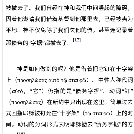
被撤去了。我们曾经在神和我们中间竖起的障碍，
因着他邀请我们借着基督到他那里去，已经被夷为
平地。神不仅免除了我们欠他的债，甚至连记录着
[17]
那债务的“字据”都撤去了。
神是如何做到的呢？他是借着
把它钉在十字架
上
（
προσηλώσας
αὐτὸ
τῷ
σταυρῷ
）。中性人称代词
（
αὐτὸ
，“它”）仍指的是“债务字据”。动词“钉”
（
προσηλώσας
）在新约中只出现在这里。简单过去
式回指耶稣被钉死在“十字架”（
τῷ
σταυρω
）上的时
间。动词的分词形式表明耶稣撤去“债务字据”的方