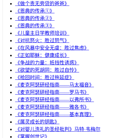
《做个责无旁贷的爸爸》
《恩典的传承①》
《恩典的传承②》
《恩典的传承③》
《儿童主日学教师培训》
《对抗怒火：胜过怒气》
《在风暴中安全无虞：胜过焦虑》
《正如耶稣：健康成长》
《争战的力量：抵挡性诱惑》
《欲望的死胡同：胜过自怜》
《抢回时间：胜过拖延症》
《麦克阿瑟研经指南——马太福音》
《麦克阿瑟研经指南——罗马书》
《麦克阿瑟研经指南——以弗所书》
《麦克阿瑟研经指南——雅各书》
《麦克阿瑟研经指南——基本真理》
《属灵成长的钥匙》
《对婴儿洗礼的圣经批判》马特·韦梅尔
《掌握创世记》