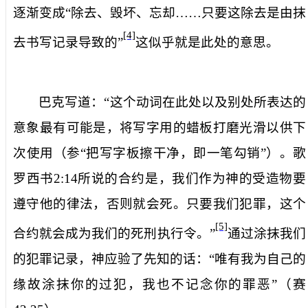
逐渐变成“
除去
、
毁坏
、
忘却
……只要这除去是由抹
[4]
去书写记录导致的”
这似乎就是此处的意思。
巴克写道：“这个动词在此处以及别处所表达的
意象最有可能是，将写字用的蜡板打磨光滑以供下
次使用（参“把写字板擦干净，即一笔勾销”）。歌
罗西书
2:14
所说的合约是，我们作为神的受造物要
遵守他的律法，否则就会死。只要我们犯罪，这个
[5]
合约就会成为我们的死刑执行令。”
通过涂抹我们
的犯罪记录，神应验了先知的话：“唯有我为自己的
缘故涂抹你的过犯，我也不记念你的罪恶”（赛