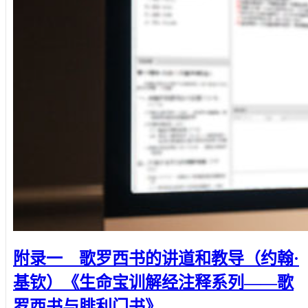
附录一 歌罗西书的讲道和教导（约翰·
基钦）《生命宝训解经注释系列——歌
罗西书与腓利门书》