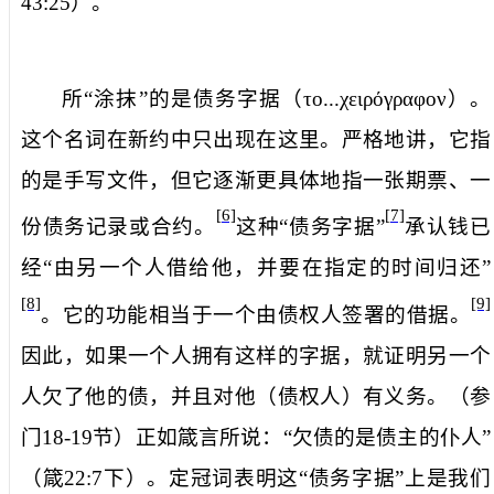
43:25
）。
所“涂抹”的是
债务字据
（
το...χειρόγραφον
）。
这个名词在新约中只出现在这里。严格地讲，它指
的是手写文件，但它逐渐更具体地指一张期票、一
[6]
[7]
份债务记录或合约。
这种“债务字据”
承认钱已
经“由另一个人借给他，并要在指定的时间归还”
[8]
[9]
。它的功能相当于一个由债权人签署的借据。
因此，如果一个人拥有这样的字据，就证明另一个
人欠了他的债，并且对他（债权人）有义务。（参
门
18-19
节）正如箴言所说：“欠债的是债主的仆人”
（箴
22:7
下）。定冠词表明这“债务字据”上是我们