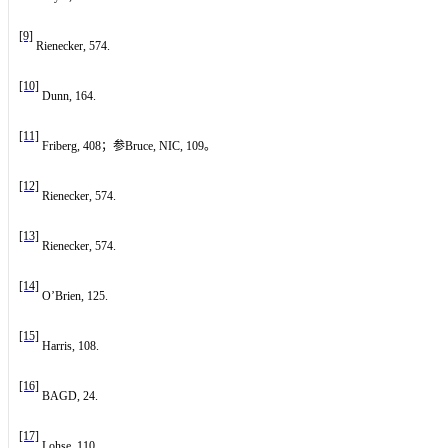
[9]
Rienecker, 574.
[10]
Dunn, 164.
[11]
Friberg, 408
；参
Bruce, NIC, 109
。
[12]
Rienecker, 574.
[13]
Rienecker, 574.
[14]
O’Brien, 125.
[15]
Harris, 108.
[16]
BAGD, 24.
[17]
Lohse, 110.