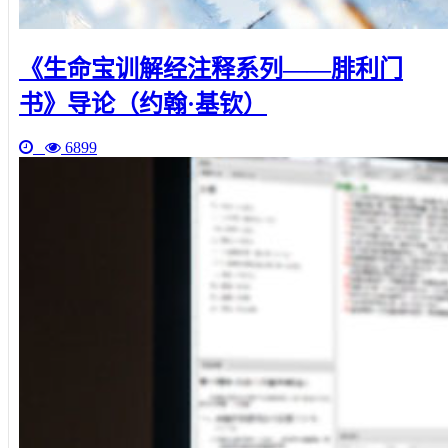
《生命宝训解经注释系列——腓利门
书》导论（约翰·基钦）
6899