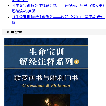
《生命宝训解经注释系列②——彼得前、后书与犹大书
埃德温·布卢姆
《生命宝训解经注释系列——约翰书信》D. 爱德蒙·希伯
特
相关文章