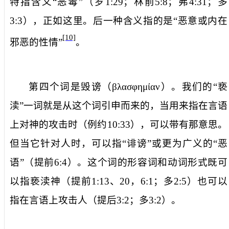
特指含义“恶毒”（罗
1:29
；林前
5:8
；弗
4:31
；多
3:3
），正如这里。后一种含义指的是“恶意或内在
[10]
邪恶的性情”
。
第四个词是
毁谤
（
βλασφημίαν
）。我们的“亵
渎”一词就是从这个词引申而来的，当用来指在言语
上对神的攻击时（例约
10:33
），可以带有那意思。
但当它针对人时，可以指“诽谤”或更为广义的“恶
语”（提前
6:4
）。这个词的形容词和动词形式既可
以指亵渎神（提前
1:13
、
20
，
6:1
；多
2:5
）也可以
指在言语上攻击人（提后
3:2
；多
3:2
）。