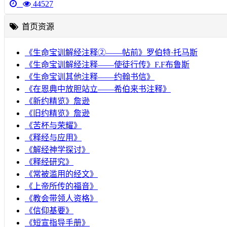
44527
首页资源
《生命宝训解经注释②——帖前》罗伯特·托马斯
《生命宝训解经注释——使徒行传》F.F布鲁斯
《生命宝训其他注释——约翰书信》
《在恩典中放胆站立——希伯来书注释》
《新约精览》詹逊
《旧约精览》詹逊
《苦杯与荣耀》
《释经与应用》
《解经神学探讨》
《释经研究》
《常被滥用的经文》
《上帝所传的福音》
《教会带领人资格》
《信仰基要》
《短宣指导手册》