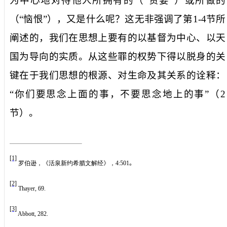
为中心地对待他人所拥有的（“贪婪”）或所做的
（“恼恨”），又是什么呢？这无非强调了第
1-4
节所
阐述的，我们在思想上要有的以基督为中心、以天
国为导向的实质。从这些罪的权势下得以脱身的关
键在于我们思想的根源、对生命及其关系的诠释：
“你们要思念上面的事，不要思念地上的事”（
2
节）。
[1]
罗伯逊，《活泉新约希腊文解经》，
4:501
。
[2]
Thayer, 69.
[3]
Abbott, 282.