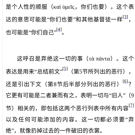
是个人性的顺服（
καὶ
ὑμεῖς
，
你们也要
）。这个表
[3]
达的意思可能是“你们也要”和其他基督徒一样
，
[4]
也可能是“你们自己”
。
这呼召是弃绝
这一切的事
（
τὰ
πάντα
）。这个
[5]
表达是用来“总结前文”
（第
5
节所列出的恶行），
[6]
还是引出下文（第
8
节后半部分列出的恶行）
？
它更有可能是二者兼而有之，表明一切与“旧人”（
9
[7]
节）相关的，即包括这两个恶行列表中所有内容
以及任何可能添加的内容。这一切都必须要“弃
绝”，就像扔掉过去的一件破旧的衣裳。