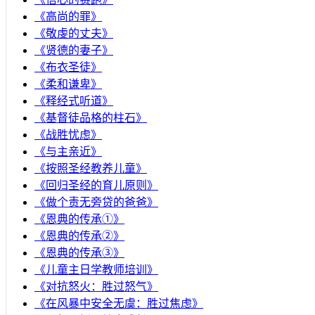
《高尚的罪》
《敬虔的丈夫》
《贤德的妻子》
《布衣圣徒》
《柔和谦卑》
《释经式听道》
《基督徒品格的柱石》
《战胜忧虑》
《与主亲近》
《按照圣经教养儿童》
《回归圣经的育儿原则》
《做个责无旁贷的爸爸》
《恩典的传承①》
《恩典的传承②》
《恩典的传承③》
《儿童主日学教师培训》
《对抗怒火：胜过怒气》
《在风暴中安全无虞：胜过焦虑》