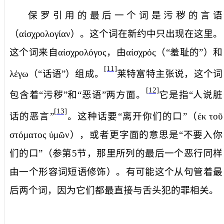
保罗引用的最后一个词是
污秽的言语
（
αἰσχρολογίαν
）。这个词在新约中只出现在这里。
这个词来自
αἰσχρολόγος
，由
αἰσχρός
（“羞耻的”）和
[11]
λέγω
（“话语”）组成。
莱特富特主张说，这个词
[12]
包含着“污秽”和“恶语”两方面。
它是指“人说脏
[13]
话的恶言”
。这种话要“离开你们的口”（
ἐκ
τοῦ
στόματος
ὑμῶν
），或者更字面的意思是“不要入你
们的口”（参第
5
节，那里所列的最后一个恶行同样
由一个形容词短语修饰）。有可能这个从句管着最
后两个词，因为它们都最直接与舌头犯的罪相关。