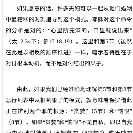
如果愿意的话，许多夫妇可以一起从他们婚姻
中最糟糕的时刻追寻到这个模式。耶稣对这个命令
的分析是对的：“心里所充满的，口里就说出来”
（太
12:34
下；参
15:18-19
）。这里和第
5
节（虽然
在此是以相反的顺序推进）一样，暗示着得胜在于
对付根本动机，而不是对付结出的果子。
由此，如果我们已经准确地理解第
5
节和第
8
节
恶行列表中从根到果子的模式，就意味着保罗借此
正在辨别两个罪的根源：“贪婪”（
5
节）和“恼恨”
（
8
节）。如果“贪婪”和“恼恨”不是自私，即以自我