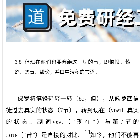
3:8
但现在你们也要弃绝这一切的事，即恼恨、愤
怒、恶毒、毁谤，并口中污秽的言语。
保罗将笔锋轻轻一转（
δε
，
但
），从歌罗西信
徒过去真实的状态（
7
节），转到
现在
（
νυνὶ
）真实
的状态。副词
νυνὶ
（“现在”）与第
7
节的
[1]
ποτε
（“曾”）是直接的对比。
如今，他们不能再