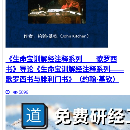
《生命宝训解经注释系列——歌罗西
书》导论《生命宝训解经注释系列——
歌罗西书与腓利门书》（约翰·基钦）
5896