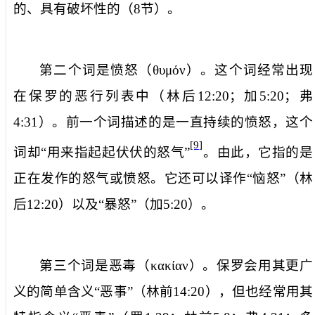
的、具有破坏性的（
8
节）。
第二个词是
愤怒
（
θυμόν
）。这个词经常出现
在保罗的恶行列表中（林后
12:20
；加
5:20
；弗
4:31
）。前一个词描述的是一直持续的愤怒，这个
[9]
词却“用来指起起伏伏的怒气”
。由此，它指的是
正在发作的怒气或愤怒。它还可以译作“恼怒”（林
后
12:20
）以及“暴怒”（加
5:20
）。
第三个词是
恶毒
（
κακίαν
）。保罗会用其更广
义的简单含义“恶事”（林前
14:20
），但也经常用其