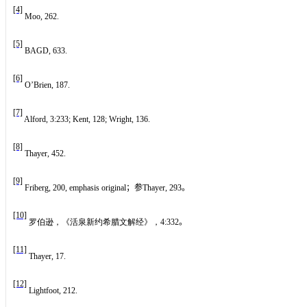
[4]
Moo, 262.
[5]
BAGD, 633.
[6]
O’Brien, 187.
[7]
Alford, 3:233; Kent, 128; Wright, 136.
[8]
Thayer, 452.
[9]
Friberg, 200, emphasis original
；参
Thayer, 293
。
[10]
罗伯逊，《活泉新约希腊文解经》，
4:332
。
[11]
Thayer, 17.
[12]
Lightfoot, 212.