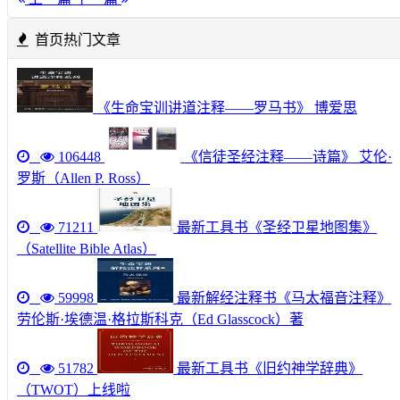
首页热门文章
《生命宝训讲道注释——罗马书》 博爱思
106448
《信徒圣经注释——诗篇》 艾伦·
罗斯（Allen P. Ross）
71211
最新工具书《圣经卫星地图集》
（Satellite Bible Atlas）
59998
最新解经注释书《马太福音注释》
劳伦斯·埃德温·格拉斯科克（Ed Glasscock）著
51782
最新工具书《旧约神学辞典》
（TWOT）上线啦