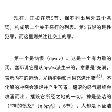
现在，正如在第
5
节，保罗列出另外五个名
词，构成第二个关于恶行的列表。第
5
节说的是性
犯罪，而这里则关注社交上的罪。
第一个是
恼恨
（
ὀργήν
）。这是一个有力量的
词。塞耶说它是从
ὀργάω
派生来的，意思是“充满，
[8]
表示内在的运动，尤指植物和水果充满汁液”
。不
化解的冲突会溃烂并产生苦毒。翻滚的怒气最终会
喷涌而出，摧毁它所经之地的一切。神是圣洁的
（“神的愤怒”〔
ἡ
ὀργὴ
〕，
6
节），人却是不圣洁