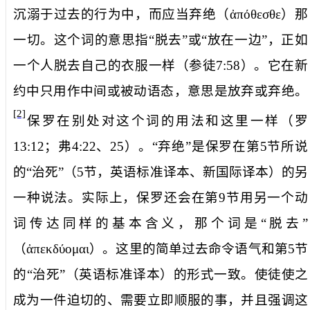
沉溺于过去的行为中，而应当
弃绝
（
ἀπόθεσθε
）那
一切。这个词的意思指“脱去”或“放在一边”，正如
一个人脱去自己的衣服一样（参徒
7:58
）。它在新
约中只用作中间或被动语态，意思是放弃或弃绝。
[2]
保罗在别处对这个词的用法和这里一样（罗
13:12
；弗
4:22
、
25
）。“弃绝”是保罗在第
5
节所说
的“治死”（
5
节，英语标准译本、新国际译本）的另
一种说法。实际上，保罗还会在第
9
节用另一个动
词传达同样的基本含义，那个词是“脱去”
（
ἀπεκδύομαι
）。这里的简单过去命令语气和第
5
节
的“治死”（英语标准译本）的形式一致。使徒使之
成为一件迫切的、需要立即顺服的事，并且强调这