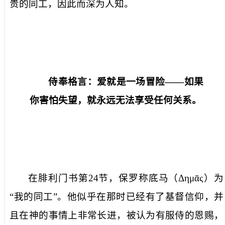
贵的同工，因此而深为人知。
侍奉格言：
爱就是一场冒险——如果
你害怕失望，就永远无法享受任何关系。
在腓利门书第
24
节，保罗称
底马
（
Δημᾶς
）为
“我的同工”。他似乎在那时已经有了基督信仰，并
且在神的事情上非常长进，被认为有服侍的恩赐，