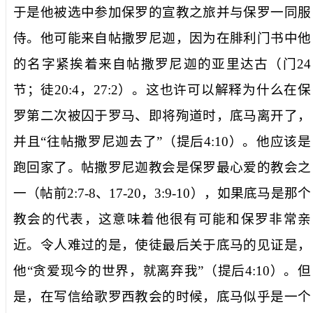
于是他被选中参加保罗的宣教之旅并与保罗一同服
侍。他可能来自帖撒罗尼迦，因为在腓利门书中他
的名字紧挨着来自帖撒罗尼迦的亚里达古（门
24
节；徒
20:4
，
27:2
）。这也许可以解释为什么在保
罗第二次被囚于罗马、即将殉道时，底马离开了，
并且“往帖撒罗尼迦去了”（提后
4:10
）。他应该是
跑回家了。帖撒罗尼迦教会是保罗最心爱的教会之
一（帖前
2:7-8
、
17-20
，
3:9-10
），如果底马是那个
教会的代表，这意味着他很有可能和保罗非常亲
近。令人难过的是，使徒最后关于底马的见证是，
他“贪爱现今的世界，就离弃我”（提后
4:10
）。但
是，在写信给歌罗西教会的时候，底马似乎是一个