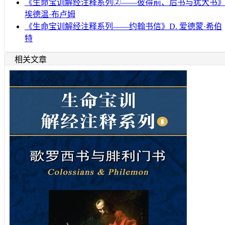
《生命宝训解经注释系列②——彼得前、后书与犹大书
埃德温·布卢姆
《生命宝训解经注释系列——约翰书信》D. 爱德蒙·希伯
特
相关文章