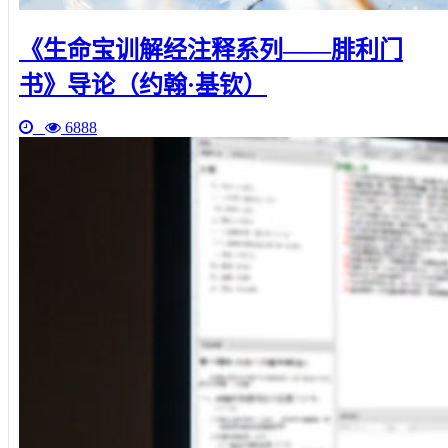
《生命宝训解经注释系列——腓利门
书》导论（约翰·基钦）
6888