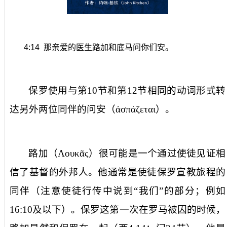
4:14
那亲爱的医生路加和底马问你们安。
保罗使用与第
10
节和第
12
节相同的动词形式转
达另外两位同伴的
问安
（
ἀσπάζεται
）。
路加（
Λουκᾶς
）很可能是一个通过使徒见证相
信了基督的外邦人。他通常是使徒保罗宣教旅程的
同伴（注意使徒行传中说到“我们”的部分；例如
16:10
及以下）。保罗这第一次在罗马被囚的时候，