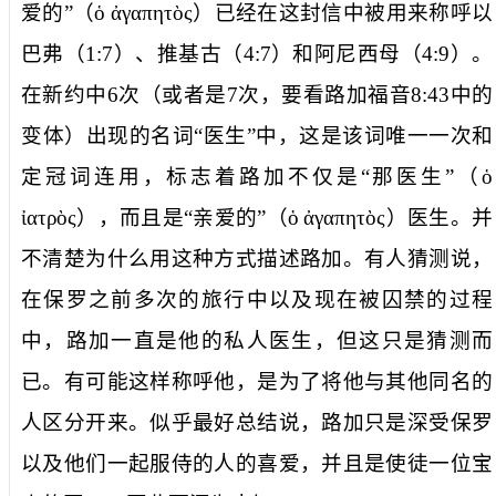
爱的”（
ὁ
ἀγαπητὸς
）已经在这封信中被用来称呼以
巴弗（
1:7
）、推基古（
4:7
）和阿尼西母（
4:9
）。
在新约中
6
次（或者是
7
次，要看路加福音
8:43
中的
变体）出现的名词“医生”中，这是该词唯一一次和
定冠词连用，标志着路加不仅是“那医生”（
ὁ
ἰατρὸς
），而且是“亲爱的”（
ὁ
ἀγαπητὸς
）医生。并
不清楚为什么用这种方式描述路加。有人猜测说，
在保罗之前多次的旅行中以及现在被囚禁的过程
中，路加一直是他的私人医生，但这只是猜测而
已。有可能这样称呼他，是为了将他与其他同名的
人区分开来。似乎最好总结说，路加只是深受保罗
以及他们一起服侍的人的喜爱，并且是使徒一位宝