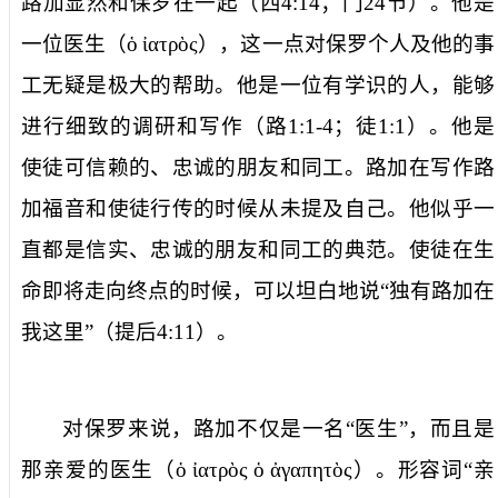
路加显然和保罗在一起（西
4:14
；门
24
节）。他是
一位
医生
（
ὁ
ἰατρὸς
），这一点对保罗个人及他的事
工无疑是极大的帮助。他是一位有学识的人，能够
进行细致的调研和写作（路
1:1-4
；徒
1:1
）。他是
使徒可信赖的、忠诚的朋友和同工。路加在写作路
加福音和使徒行传的时候从未提及自己。他似乎一
直都是信实、忠诚的朋友和同工的典范。使徒在生
命即将走向终点的时候，可以坦白地说“独有路加在
我这里”（提后
4:11
）。
对保罗来说，路加不仅是一名“医生”，而且是
那亲爱的医生
（
ὁ
ἰατρὸς
ὁ
ἀγαπητὸς
）。形容词“亲