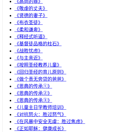
《高尚的罪》
《敬虔的丈夫》
《贤德的妻子》
《布衣圣徒》
《柔和谦卑》
《释经式听道》
《基督徒品格的柱石》
《战胜忧虑》
《与主亲近》
《按照圣经教养儿童》
《回归圣经的育儿原则》
《做个责无旁贷的爸爸》
《恩典的传承①》
《恩典的传承②》
《恩典的传承③》
《儿童主日学教师培训》
《对抗怒火：胜过怒气》
《在风暴中安全无虞：胜过焦虑》
《正如耶稣：健康成长》