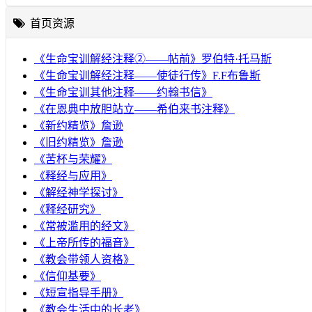
首页资源
《生命宝训解经注释②——帖前》罗伯特·托马斯
《生命宝训解经注释——使徒行传》F.F布鲁斯
《生命宝训其他注释——约翰书信》
《在恩典中放胆站立——希伯来书注释》
《新约精览》詹逊
《旧约精览》詹逊
《苦杯与荣耀》
《释经与应用》
《解经神学探讨》
《释经研究》
《常被滥用的经文》
《上帝所传的福音》
《教会带领人资格》
《信仰基要》
《短宣指导手册》
《教会生活中的长老》