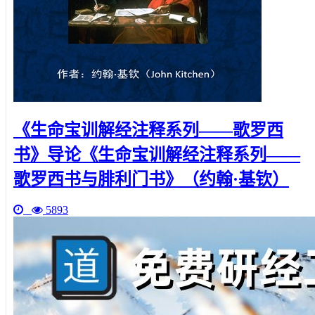
《生命宝训解经注释系列——歌罗西
书》导论《生命宝训解经注释系列——
歌罗西书与腓利门书》（约翰·基钦）
5893