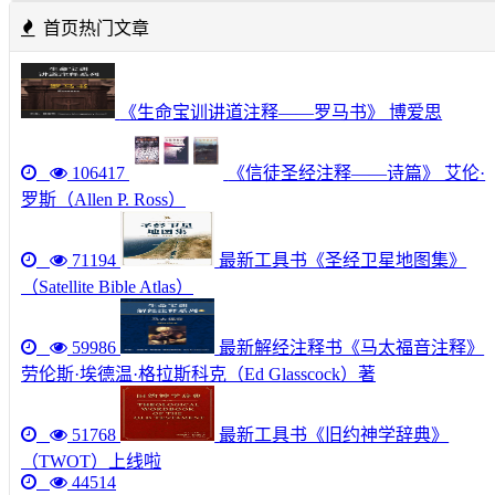
首页热门文章
《生命宝训讲道注释——罗马书》 博爱思
106417
《信徒圣经注释——诗篇》 艾伦·
罗斯（Allen P. Ross）
71194
最新工具书《圣经卫星地图集》
（Satellite Bible Atlas）
59986
最新解经注释书《马太福音注释》
劳伦斯·埃德温·格拉斯科克（Ed Glasscock）著
51768
最新工具书《旧约神学辞典》
（TWOT）上线啦
44514