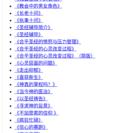
《教会中的男女角色》
《长老十问》
《执事十问》
《圣经辅导简介》
《圣经辅导》
​《合乎圣经的愤怒与压力管理》
《合乎圣经的心灵改变过程》
《合乎圣经的心灵改变过程》（简版）
《心灵层面的问题》
《走出抑郁》
《喜获新生》
《神真的掌权吗？》
《当今神的医治》
《以圣经祷告》
《寻求神的旨意》
《不加思索的信仰 》
《疯狂忙碌》
《信心的赛跑》