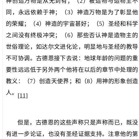
神创造万物是从无到有；（
2
）被造物与造物主不
同，永远依赖于神；（
3
）神造万物是为了彰显他
的荣耀；（
4
）神造的宇宙甚好；（
5
）圣经和科学
之间没有终极冲突；（
6
）那些否认神是造物主的
世俗理论，如达尔文进化论，明显地与圣经的教导
不可协调。古德恩接下去说：地球年龄的问题的重
要性远远低于另外两个他将在以后的章节中处理的
教义：（
7
）创造天使界；和（
8
）用神的形象创造
人。
[11]
但是，古德恩的这些声称只是声称而已，既没
有进一步论证，也没有圣经证据支持。注意他的第