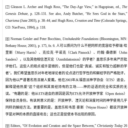
[7]
Gleason L. Archer and Hugh Ross, “The Day-Age View,” in Hagopioan, ed.,
The
Genesis Debate
, p. 128–131. See also, Andy Butcher, “He Sees God in the Stars,”
Charisma
(June 2003), p. 38–44; and Hugh Ross,
Creation and Time
(Colorado Springs,
CO: NavPress, 1994), p. 118.
[8]
Norman Geisler and Peter Bocchino,
Unshakeable Foundations
(Bloomington, MN:
Bethany House, 2001), p. 175, fn. 6.
人可以质问为什么不把同样的宽容给予穆瑞
·
哈
里斯
（
Murry Harris
）
、克拉克
·
平诺克
（
Clark Pinnock
）
、约翰
·
桑德斯
（
John
Sanders
），
以及其他相信湮灭论
（
Annihilationism
）
的学者
？
盖思乐多年来严厉批
评他们。这些人的观点或许是错的，但是他们也是“真诚、诚实和智力超群的学
者”。我们希望盖思乐对年老地球论者的论点进行哲学性的和解经学的严格批评，
因为他以严谨著名而且被人爱戴。他在
2003
年从福音派神学协会（
ETS
）退会，
解释是他热爱“这个组织和其曾经持有的立场——神的话语的完全和实质的无
误。”有趣的是：他从
ETS
退会的原因是因为
ETS
允许开放神学家（
Open theists
）
保持会员身份。有讽刺意义的是：开放神学、湮灭论和深度时间的神学使用几乎
同样的解经方法。更重要的是，盖思乐和韦恩
·
豪斯（
Wayne House
）都说开放神
学是对神的本质的直接攻击；这也正是促使本书出现的原因。
[9]
Editors, “Of Evolution and Creation and the Space Between,”
Christianity Today
26