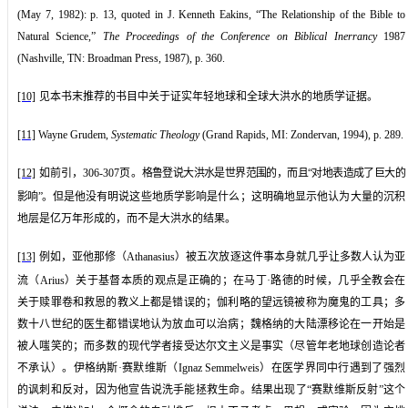
(May 7, 1982): p. 13, quoted in J. Kenneth Eakins, “The Relationship of the Bible to
Natural Science,”
The Proceedings of the Conference on Biblical Inerrancy
1987
(Nashville, TN: Broadman Press, 1987), p. 360.
[10]
见本书末推荐的书目中关于证实年轻地球和全球大洪水的地质学证据。
[11]
Wayne Grudem,
Systematic Theology
(Grand Rapids, MI: Zondervan, 1994), p. 289.
[12]
如前引，
306-307
页。
格鲁登说大洪水是世界范围的，而且“对地表造成了巨大的
影响”。
但是他没有明说这些地质学影响是什么；这明确地显示他认为大量的沉积
地层是亿万年形成的，而不是大洪水的结果。
[13]
例如，亚他那修（
Athanasius
）被五次放逐这件事本身就几乎让多数人认为亚
流（
Arius
）关于基督本质的观点是正确的；在马丁
·
路德的时候，几乎全教会在
关于赎罪卷和救恩的教义上都是错误的；伽利略的望远镜被称为魔鬼的工具；多
数十八世纪的医生都错误地认为放血可以治病；魏格纳的大陆漂移论在一开始是
被人嗤笑的；而多数的现代学者接受达尔文主义是事实（尽管年老地球创造论者
不承认）。伊格纳斯
·
赛默维斯（
Ignaz Semmelweis
）在医学界同中行遇到了强烈
的讽刺和反对，因为他宣告说洗手能拯救生命。结果出现了“赛默维斯反射”这个