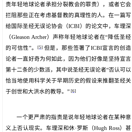
责年轻地球论者承担分裂教会的罪责），或者它会
拦阻那些正在考虑基督教的真理性的人。在一篇写
给国际圣经无误论协会（
ICBI
）的论文中，车理深
（
Gleason Archer
）声称年轻地球论者在“降低圣经
的可信性”。
但是，那些签署了
ICBI
宣言的创造
[5]
论者一直好奇为何如此，因为他们好像是坚持宣言
第十二条的少数派，其中说圣经无误论者“否认可以
恰当地使用科学关于早期历史的假设来推翻圣经关
于创世和大洪水的教导。”
[6]
一个更严肃的指责是说年轻地球论者在某种意
义上否认现实。车理深和休·罗斯（
Hugh Ross
）甚