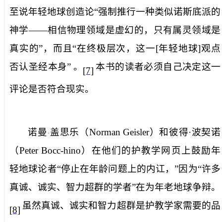
至说年轻地球创造论“强制推行一种类似诺斯底派的
神学——相信物理领域是虚幻的，只有属灵领域是
真实的”，而且“在终极层次，这一
[
年轻地球
]
观点
否认圣经本身”
。
本书的读者必须自己决定这一
[7]
评论是否符合现实。
诺曼
盖思乐（
Norman Geisler
）和彼得·波契诺
·
（
Peter Bocc-hino
）在他们的护教学网页上鼓励年
轻地球论者“停止在年龄问题上的内讧，”因为“许多
真诚、诚实、智力超群的学者”在为年老地球争辩。
虽然真诚、诚实和智力超群是护教学家需要的品
[8]