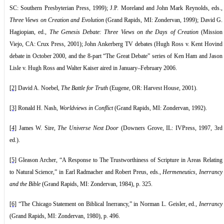
SC: Southern Presbyterian Press, 1999); J.P. Moreland and John Mark Reynolds, eds.,
Three Views on Creation and Evolution
(Grand Rapids, MI: Zondervan, 1999); David G.
Hagiopian, ed.,
The Genesis Debate: Three Views on the Days of Creation
(Mission
Viejo, CA: Crux Press, 2001); John Ankerberg TV debates (Hugh Ross v. Kent Hovind
debate in October 2000, and the 8-part “The Great Debate” series of Ken Ham and Jason
Lisle v. Hugh Ross and Walter Kaiser aired in January–February 2006.
[2]
David A. Noebel,
The Battle for Truth
(Eugene, OR: Harvest House, 2001).
[3]
Ronald H. Nash,
Worldviews in Conflict
(Grand Rapids, MI: Zondervan, 1992).
[4]
James W. Sire,
The Universe Next Door
(Downers Grove, IL: IVPress, 1997, 3rd
ed.).
[5]
Gleason Archer, “A Response to The Trustworthiness of Scripture in Areas Relating
to Natural Science,” in Earl Radmacher and Robert Preus, eds.,
Hermeneutics, Inerrancy
and the Bible
(Grand Rapids, MI: Zondervan, 1984), p. 325.
[6]
“The Chicago Statement on Biblical Inerrancy,” in Norman L. Geisler, ed.,
Inerrancy
(Grand Rapids, MI: Zondervan, 1980), p. 496.