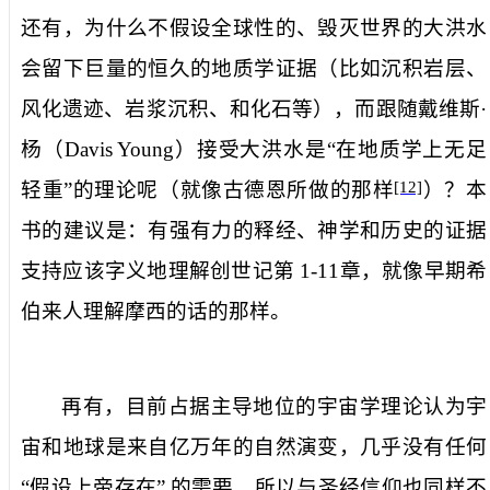
还有，为什么不假设全球性的、毁灭世界的大洪水
会留下巨量的恒久的地质学证据（比如沉积岩层、
风化遗迹、岩浆沉积、和化石等），而跟随戴维斯·
杨（
Davis Young
）接受大洪水是“在地质学上无足
轻重”的理论呢（就像古德恩所做的那样
）？本
[12]
书的建议是：有强有力的释经、神学和历史的证据
支持应该字义地理解创世记第
1-11
章，就像早期希
伯来人理解摩西的话的那样。
再有，目前占据主导地位的宇宙学理论认为宇
宙和地球是来自亿万年的自然演变，几乎没有任何
“假设上帝存在”
的需要，所以与圣经信仰也同样不