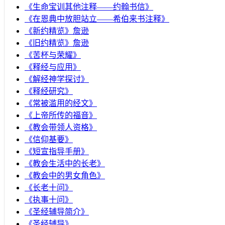
《生命宝训其他注释——约翰书信》
《在恩典中放胆站立——希伯来书注释》
《新约精览》詹逊
《旧约精览》詹逊
《苦杯与荣耀》
《释经与应用》
《解经神学探讨》
《释经研究》
《常被滥用的经文》
《上帝所传的福音》
《教会带领人资格》
《信仰基要》
《短宣指导手册》
《教会生活中的长老》
《教会中的男女角色》
《长老十问》
《执事十问》
《圣经辅导简介》
《圣经辅导》