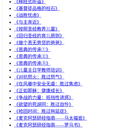
《释经式听道》
《基督徒品格的柱石》
《战胜忧虑》
《与主亲近》
《按照圣经教养儿童》
《回归圣经的育儿原则》
《做个责无旁贷的爸爸》
《恩典的传承①》
《恩典的传承②》
《恩典的传承③》
《儿童主日学教师培训》
《对抗怒火：胜过怒气》
《在风暴中安全无虞：胜过焦虑》
《正如耶稣：健康成长》
《争战的力量：抵挡性诱惑》
《欲望的死胡同：胜过自怜》
《抢回时间：胜过拖延症》
《麦克阿瑟研经指南——马太福音》
《麦克阿瑟研经指南——罗马书》