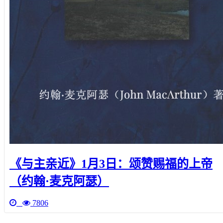
《与主亲近》1月3日：颂赞赐福的上帝
（约翰·麦克阿瑟）
7806