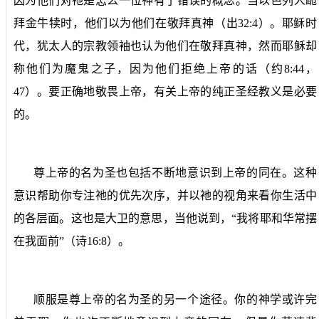
因为他们对祂是怎么一位神有了错误的概念。当以色列人跪
拜金牛犊时，他们以为他们在敬拜真神（出
32:4
）。耶稣时
代，犹太人的宗教领袖也认为他们在敬拜真神，然而耶稣却
称他们为魔鬼之子，因为他们拒绝上帝的话（约
8:44
，
47
）。要正确地敬畏上帝，有关上帝的纯正圣经教义是必要
的。
尊上帝的名为圣也包括不断地意识到上帝的同在。这种
意识帮助你专注祂的优先次序，并以祂的视角来看你生活中
的各层面。这也是大卫的意思，当他说到，“我将耶和华常摆
在我面前”（诗
16:8
）。
顺服是尊上帝的名为圣的另一个途径。你的神学或许完