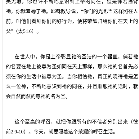
美无瑕，你也许不断地意识到上帝的同在，但是你若违背
祂，你就羞辱了祂。耶稣教导说，“你们的光也当这样照在人
前，叫他们看见你们的好行为，便将荣耀归给你们在天上的
父”（太
5:16
）。
在世人中，你是上帝彰显祂的圣洁的一个器皿。倘若祂
的名要在地上被尊为圣如同在天上那样，那么祂的名首先必
须在你的生活中被尊为圣。当你相信祂，真正的晓得祂是怎
么一位神，不断地意识到祂的同在，并且顺服祂的话时，就
会自然而然的尊祂的名为圣。
这个至高的呼召，就把你跟所有的不信者分别出来（彼
前
2:9-10
）。今天，就要照着这个荣耀的呼召生活。