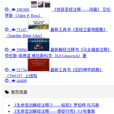
106368
《信徒圣经注释——诗篇》 艾伦·
罗斯（Allen P. Ross）
71147
最新工具书《圣经卫星地图集》
（Satellite Bible Atlas）
59966
最新解经注释书《马太福音注释》
劳伦斯·埃德温·格拉斯科克（Ed Glasscock）著
51734
最新工具书《旧约神学辞典》
（TWOT）上线啦
44499
首页资源
《生命宝训解经注释②——帖前》罗伯特·托马斯
《生命宝训解经注释——使徒行传》F.F布鲁斯