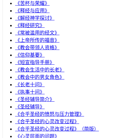
《苦杯与荣耀》
《释经与应用》
《解经神学探讨》
《释经研究》
《常被滥用的经文》
《上帝所传的福音》
《教会带领人资格》
《信仰基要》
《短宣指导手册》
《教会生活中的长老》
《教会中的男女角色》
《长老十问》
《执事十问》
《圣经辅导简介》
《圣经辅导》
​《合乎圣经的愤怒与压力管理》
《合乎圣经的心灵改变过程》
《合乎圣经的心灵改变过程》（简版）
《心灵层面的问题》