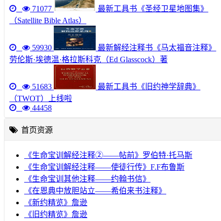
71077
最新工具书《圣经卫星地图集》
（Satellite Bible Atlas）
59930
最新解经注释书《马太福音注释》
劳伦斯·埃德温·格拉斯科克（Ed Glasscock）著
51683
最新工具书《旧约神学辞典》
（TWOT）上线啦
44458
首页资源
《生命宝训解经注释②——帖前》罗伯特·托马斯
《生命宝训解经注释——使徒行传》F.F布鲁斯
《生命宝训其他注释——约翰书信》
《在恩典中放胆站立——希伯来书注释》
《新约精览》詹逊
《旧约精览》詹逊