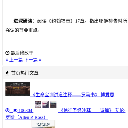
进深研读：
阅读《约翰福音》
17
章。指出耶稣祷告时所
强调的首要重点。
最后修改于
上一篇
下一篇
首页热门文章
《生命宝训讲道注释——罗马书》 博爱思
106304
《信徒圣经注释——诗篇》 艾伦·
罗斯（Allen P. Ross）