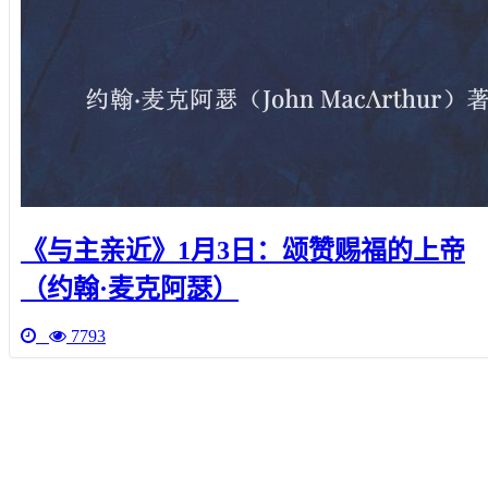
《与主亲近》1月3日：颂赞赐福的上帝
（约翰·麦克阿瑟）
7793