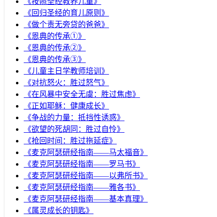
《按照圣经教养儿童》
《回归圣经的育儿原则》
《做个责无旁贷的爸爸》
《恩典的传承①》
《恩典的传承②》
《恩典的传承③》
《儿童主日学教师培训》
《对抗怒火：胜过怒气》
《在风暴中安全无虞：胜过焦虑》
《正如耶稣：健康成长》
《争战的力量：抵挡性诱惑》
《欲望的死胡同：胜过自怜》
《抢回时间：胜过拖延症》
《麦克阿瑟研经指南——马太福音》
《麦克阿瑟研经指南——罗马书》
《麦克阿瑟研经指南——以弗所书》
《麦克阿瑟研经指南——雅各书》
《麦克阿瑟研经指南——基本真理》
《属灵成长的钥匙》