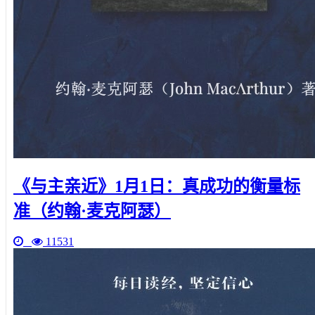
《与主亲近》1月1日：真成功的衡量标
准（约翰·麦克阿瑟）
11531