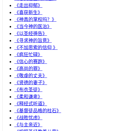
《走出抑郁》
《喜获新生》
《神真的掌权吗？》
《当今神的医治》
《以圣经祷告》
《寻求神的旨意》
《不加思索的信仰 》
《疯狂忙碌》
《信心的赛跑》
《高尚的罪》
《敬虔的丈夫》
《贤德的妻子》
《布衣圣徒》
《柔和谦卑》
《释经式听道》
《基督徒品格的柱石》
《战胜忧虑》
《与主亲近》