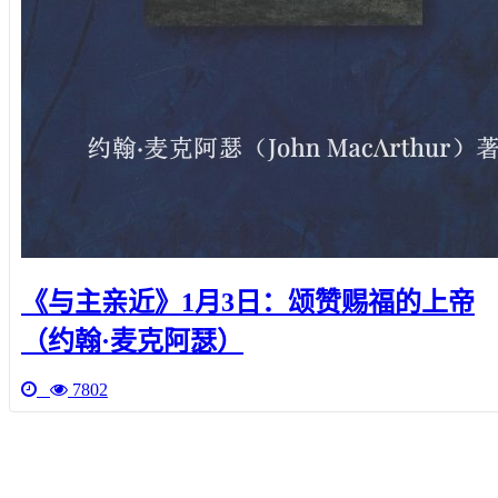
《与主亲近》1月3日：颂赞赐福的上帝
（约翰·麦克阿瑟）
7802