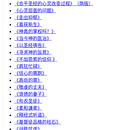
《合乎圣经的心灵改变过程》（简版）
《心灵层面的问题》
《走出抑郁》
《喜获新生》
《神真的掌权吗？》
《当今神的医治》
《以圣经祷告》
《寻求神的旨意》
《不加思索的信仰 》
《疯狂忙碌》
《信心的赛跑》
《高尚的罪》
《敬虔的丈夫》
《贤德的妻子》
《布衣圣徒》
《柔和谦卑》
《释经式听道》
《基督徒品格的柱石》
《战胜忧虑》