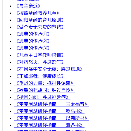
《与主亲近》
《按照圣经教养儿童》
《回归圣经的育儿原则》
《做个责无旁贷的爸爸》
《恩典的传承①》
《恩典的传承②》
《恩典的传承③》
《儿童主日学教师培训》
《对抗怒火：胜过怒气》
《在风暴中安全无虞：胜过焦虑》
《正如耶稣：健康成长》
《争战的力量：抵挡性诱惑》
《欲望的死胡同：胜过自怜》
《抢回时间：胜过拖延症》
《麦克阿瑟研经指南——马太福音》
《麦克阿瑟研经指南——罗马书》
《麦克阿瑟研经指南——以弗所书》
《麦克阿瑟研经指南——雅各书》