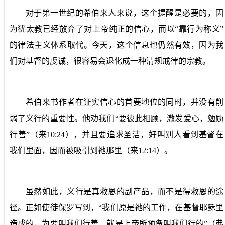
对于第一世纪的希伯来人来说，这个提醒是必要的，因
为犹太教已经放弃了对上帝纯正的信心，而以“靠行为称义”
的律法主义体系取代。今天，这个信息也仍然有效，因为我
们对基督的虔诚，很容易会退化成一种清规戒律的宗教。
希伯来书作者在证实信心的首要地位的同时，并没有削
弱了义行的重要性。他劝我们“要彼此相顾，激发爱心，勉励
行善”（来
10:24
），并且要追求圣洁，好叫别人看到基督在
我们里面，因而被吸引到祂那里（来
12:14
）。
虽然如此，义行是真救恩的副产品，而不是得救恩的途
径。正如使徒保罗写到，“我们原是祂的工作，在基督耶稣里
造成的，为要叫我们行善，就是上帝所预备叫我们行的”（弗