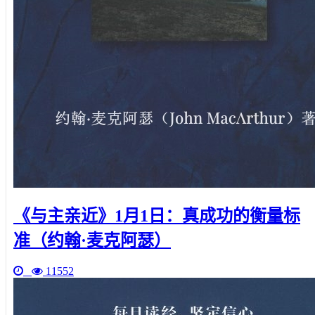
《与主亲近》1月1日：真成功的衡量标
准（约翰·麦克阿瑟）
11552