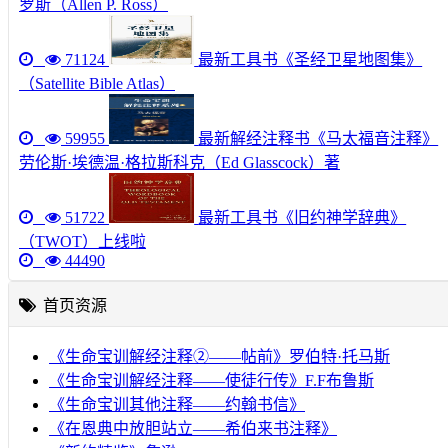
罗斯（Allen P. Ross）
71124
最新工具书《圣经卫星地图集》
（Satellite Bible Atlas）
59955
最新解经注释书《马太福音注释》
劳伦斯·埃德温·格拉斯科克（Ed Glasscock）著
51722
最新工具书《旧约神学辞典》
（TWOT）上线啦
44490
首页资源
《生命宝训解经注释②——帖前》罗伯特·托马斯
《生命宝训解经注释——使徒行传》F.F布鲁斯
《生命宝训其他注释——约翰书信》
《在恩典中放胆站立——希伯来书注释》