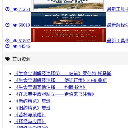
71253
最新工具书《圣
60019
最新解经注
51807
最新工具
44546
首页资源
《生命宝训解经注释②——帖前》罗伯特·托马斯
《生命宝训解经注释——使徒行传》F.F布鲁斯
《生命宝训其他注释——约翰书信》
《在恩典中放胆站立——希伯来书注释》
《新约精览》詹逊
《旧约精览》詹逊
《苦杯与荣耀》
《释经与应用》