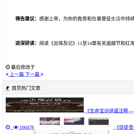
祷告建议：
感谢上帝，为你的救恩和在基督徒
生活
中持
进深研读：
阅读《出埃及记》
11
至
14
章有关逾越节和红
最后修改于
上一篇
下一篇
首页热门文章
《生命宝训讲道注释—
106478
《信徒圣经