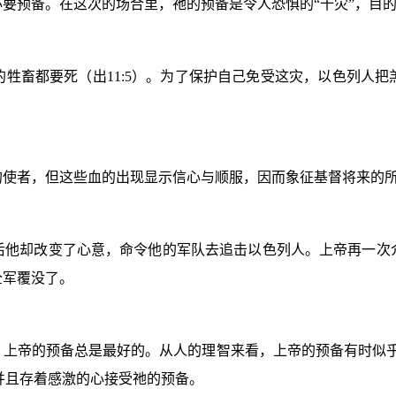
要预备。在这次的场合里，祂的预备是令人恐惧的“十灾”，目
的牲畜都要死（出
11:5
）。为了保护自己免受这灾，以色列人把
的使者，但这些血的出现显示信心与顺服，因而象征基督将来的
后他却改变了心意，命令他的军队去追击以色列人。上帝再一次
全军覆没了。
：上帝的预备总是最好的。从人的理智来看，上帝的预备有时似乎
并且存着感激的心接受祂的预备。