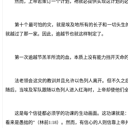
然而，上帝若策订一个计划，祂就必提供实现这计划的必
第十个最可怕的灾，就是埃及地所有的长子和一切头生
就越过了那一家。因此，逾越节也就这样制定了。
第一次逾越节羔羊所流的血，本质上没有能力挡开灭命
法老领会这灾的教训并且允许以色列人离开。但不久之
随后，当埃及军队跟随以色列人进入红海时，上帝却使他们
这是每个信徒都必须学的功课的生动画面。这功课就是
看来是愚拙的”（林前
1:18
）。然而，有信心的人则信靠上帝