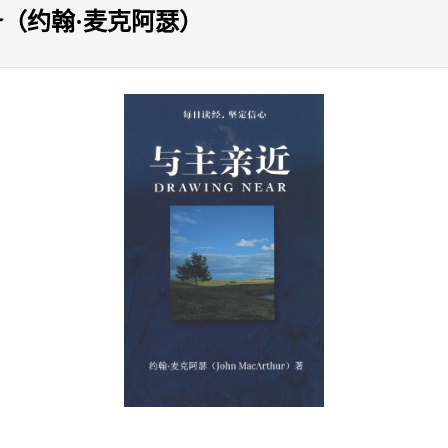
备（约翰·麦克阿瑟）