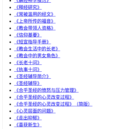
《解经神学探讨》
《释经研究》
《常被滥用的经文》
《上帝所传的福音》
《教会带领人资格》
《信仰基要》
《短宣指导手册》
《教会生活中的长老》
《教会中的男女角色》
《长老十问》
《执事十问》
《圣经辅导简介》
《圣经辅导》
​《合乎圣经的愤怒与压力管理》
《合乎圣经的心灵改变过程》
《合乎圣经的心灵改变过程》（简版）
《心灵层面的问题》
《走出抑郁》
《喜获新生》