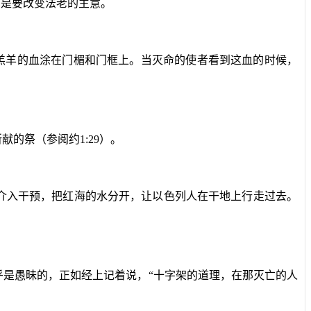
的是要改变法老的主意。
羔羊的血涂在门楣和门框上。当灭命的使者看到这血的时候，
所献的祭（参阅约
1:29
）。
介入干预，把红海的水分开，让以色列人在干地上行走过去。
是愚昧的，正如经上记着说，“十字架的道理，在那灭亡的人