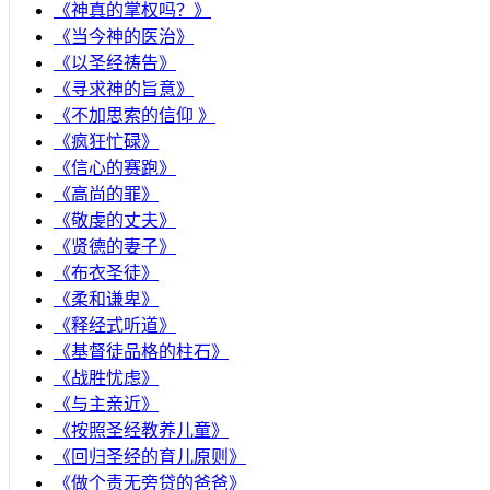
《神真的掌权吗？》
《当今神的医治》
《以圣经祷告》
《寻求神的旨意》
《不加思索的信仰 》
《疯狂忙碌》
《信心的赛跑》
《高尚的罪》
《敬虔的丈夫》
《贤德的妻子》
《布衣圣徒》
《柔和谦卑》
《释经式听道》
《基督徒品格的柱石》
《战胜忧虑》
《与主亲近》
《按照圣经教养儿童》
《回归圣经的育儿原则》
《做个责无旁贷的爸爸》