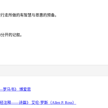
续行走所做的有智慧与恩惠的预备。
海分开的记叙。
—罗马书》 博爱思
注释——诗篇》 艾伦·罗斯（Allen P. Ross）