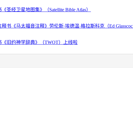
经卫星地图集》（Satellite Bible Atlas）
释书《马太福音注释》劳伦斯·埃德温·格拉斯科克（Ed Glassco
书《旧约神学辞典》（TWOT）上线啦