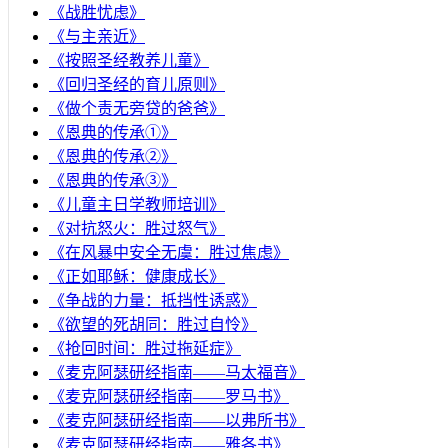
《战胜忧虑》
《与主亲近》
《按照圣经教养儿童》
《回归圣经的育儿原则》
《做个责无旁贷的爸爸》
《恩典的传承①》
《恩典的传承②》
《恩典的传承③》
《儿童主日学教师培训》
《对抗怒火：胜过怒气》
《在风暴中安全无虞：胜过焦虑》
《正如耶稣：健康成长》
《争战的力量：抵挡性诱惑》
《欲望的死胡同：胜过自怜》
《抢回时间：胜过拖延症》
《麦克阿瑟研经指南——马太福音》
《麦克阿瑟研经指南——罗马书》
《麦克阿瑟研经指南——以弗所书》
《麦克阿瑟研经指南——雅各书》