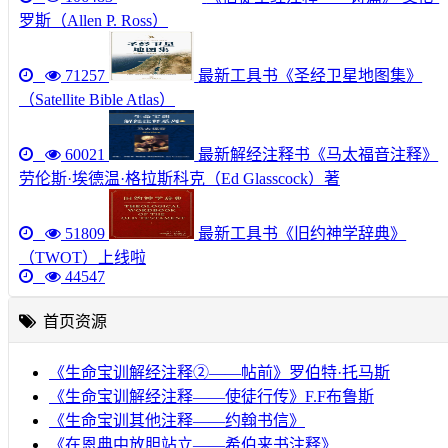
罗斯（Allen P. Ross）
71257
最新工具书《圣经卫星地图集》
（Satellite Bible Atlas）
60021
最新解经注释书《马太福音注释》
劳伦斯·埃德温·格拉斯科克（Ed Glasscock）著
51809
最新工具书《旧约神学辞典》
（TWOT）上线啦
44547
首页资源
《生命宝训解经注释②——帖前》罗伯特·托马斯
《生命宝训解经注释——使徒行传》F.F布鲁斯
《生命宝训其他注释——约翰书信》
《在恩典中放胆站立——希伯来书注释》