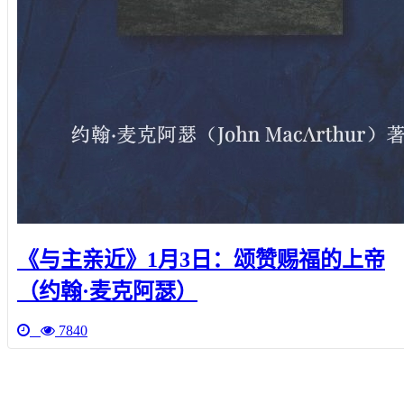
《与主亲近》1月3日：颂赞赐福的上帝
（约翰·麦克阿瑟）
7840