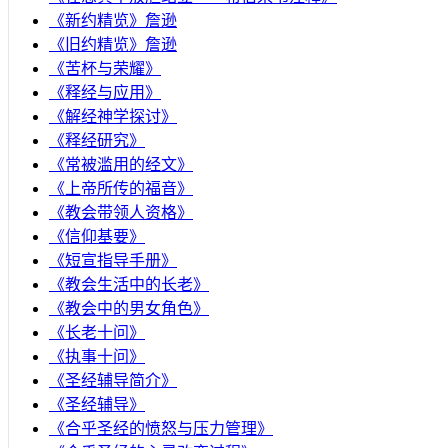
《新约精览》詹逊
《旧约精览》詹逊
《苦杯与荣耀》
《释经与应用》
《解经神学探讨》
《释经研究》
《常被滥用的经文》
《上帝所传的福音》
《教会带领人资格》
《信仰基要》
《短宣指导手册》
《教会生活中的长老》
《教会中的男女角色》
《长老十问》
《执事十问》
《圣经辅导简介》
《圣经辅导》
​《合乎圣经的愤怒与压力管理》