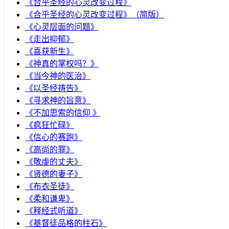
《合乎圣经的心灵改变过程》
《合乎圣经的心灵改变过程》（简版）
《心灵层面的问题》
《走出抑郁》
《喜获新生》
《神真的掌权吗？》
《当今神的医治》
《以圣经祷告》
《寻求神的旨意》
《不加思索的信仰 》
《疯狂忙碌》
《信心的赛跑》
《高尚的罪》
《敬虔的丈夫》
《贤德的妻子》
《布衣圣徒》
《柔和谦卑》
《释经式听道》
《基督徒品格的柱石》