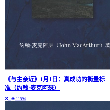
《与主亲近》1月1日：真成功的衡量标
准（约翰·麦克阿瑟）
11594