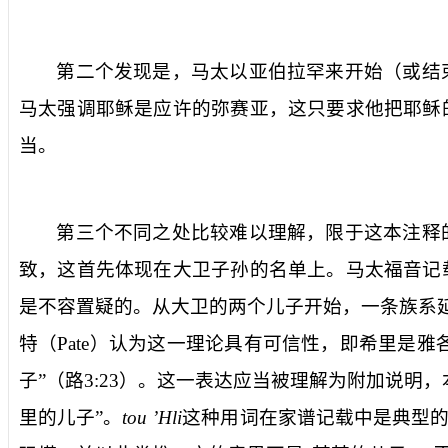
第二个发现是，马太以亚伯拉罕来开始（或结
马太强调耶稣是应许的弥赛亚，这只要求他把耶稣
当。
第三个不同之处比较难以理解，限于这本注释
致，这首先体现在大卫子孙的名单上。马太福音记
是不容置疑的。从大卫的两个儿子开始，一条族系
特（
Pate
）认为这一理论具有可信性，即希里是雅
子”（路
3:23
）。这一表达应当被理解为附加说明，
里的
儿子
”。
tou ʼHli
这种用词在家谱记载中是典型的