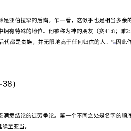
稣是亚伯拉罕的后裔。乍一看，这似乎也是相当多余
中拥有特殊的地位。他被称为神的朋友（赛
41:8
；雅
2
后代都是贵族，并无限地高于任何归信的人。”
因此
[3]
-38
）
乏满意结论的徒劳争论。第一个不同之处是名字的顺
延续至亚当。