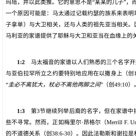
玛塔，并以此类推。它的意思不是“某某的儿子”，
一个原因可能是：马太通过记载约瑟的族系来表明
子拿单）与大卫相关，还与人类的祖先亚当相关。
马利亚的家谱提供了耶稣与大卫和亚当在血缘上的
1:2
马太福音的家谱以人们熟悉的三个名字开
与亚伯拉罕所立之约要特别地应用在以撒身上（创
“
圭必不离犹大，杖必不离他两脚之间
”（创
49:10
）
1:3
第
3
节继续列举后裔的名字，但在家谱中
些不寻常。然而，正如梅里尔·昂格尔（
Merrill F. U
的不道德关系（创
38:6-30
）。因此法勒斯和谢拉是