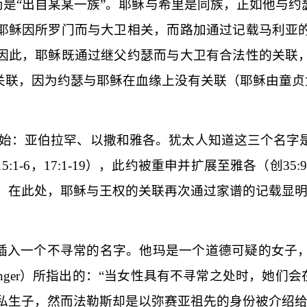
而是“出自某某一族”。耶稣与希里是同族，正如他与
耶稣因所罗门而与大卫相关，而路加通过记载马利亚
因此，耶稣既通过继父约瑟而与大卫有
合法性
的关联
关联，因为约瑟与耶稣在
血缘上
没有关联（耶稣由童贞
始：亚伯拉罕、以撒和雅各。犹太人知道这三个名字
15:1-6
，
17:1-19
），此约被重申并扩展至雅各（创
35:9
。在此处，耶稣与王权的关联再次通过家谱的记载显
插入一个不寻常的名字。他玛是一个道德可疑的女子
nger
）所指出的：“当女性具有不寻常之处时，她们会
私生子，然而法勒斯却是以弥赛亚祖先的身份被介绍