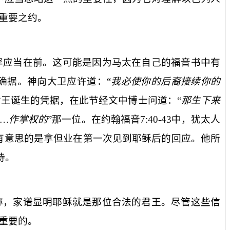
重要之约。
罕应当在前。这可能是因为马太在自己的福音书中有
确据。神向大卫应许道：“
我必使你的后裔接续你的
王诞生的凭据，在此节经文中博士问道：“
那生下来
…作掌权的
”那一位。在约翰福音
7:40-43
中，犹太人
有意思的是拿但业在第一次见到耶稣后的回应。他所
待。
称，家谱显明耶稣就是那位合法的君王。尽管这些信
重要的。