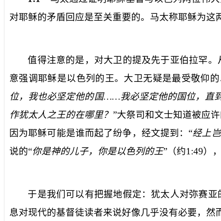
对耶稣的矛盾回应是至关重要的。马太称耶稣为这
值得注意的是，对大卫的提及先于亚伯拉罕。
意强调耶稣是以色列的王。大卫无疑是最受敬仰的
位，我也必坚定他的国……我必坚定他的国位，直
作犹太人之王的在哪里？
”大祭司和文士知道被应
因为耶稣可能是谁而起了纷争，经文提到：“
经上岂
说的“
你是神的儿子，你是以色列的王
”（约
1:49
）
于是我们可以有把握地假定：犹太人对弥赛亚
息对现代的基督徒读者来说好像几乎没有必要，然