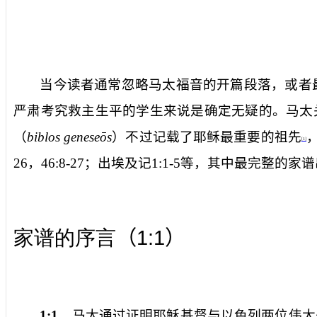
当今读者通常忽略马太福音的开篇段落，或者
严肃考究救主生平的学生来说是确定无疑的。马太
（
biblos geneseōs
）不过记载了耶稣最重要的祖先
[1]
26
，
46:8-27
；出埃及记
1:1-5
等，其中最完整的家谱
1:1
家谱的序言
（
）
1:1
马太通过证明耶稣基督与以色列两位伟大