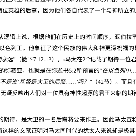
两位英雄的后裔，因为他们各自代表了一个与神所立的
从逻辑上说，根据他们在历史上的时间顺序，亚伯拉
以色列王。他象征了这个民族的伟大和神更深祝福的
到永远
”（撒下
7:12-13
）。
马太在
2:2
记载了期待一位君
[2]
许的弥赛亚，也就是在弥迦书
5:2
所预言的“
在以色列中…
不是说‘基督是大卫的后裔……’吗？
”（
42
节）。而且
，无疑反映出人们对一位具有神性起源的君王来临的期
的期待，是大卫的一名后裔将要来作王。因此马太宣
而这样的文献证明对马太同时代的犹太人来说却是极其