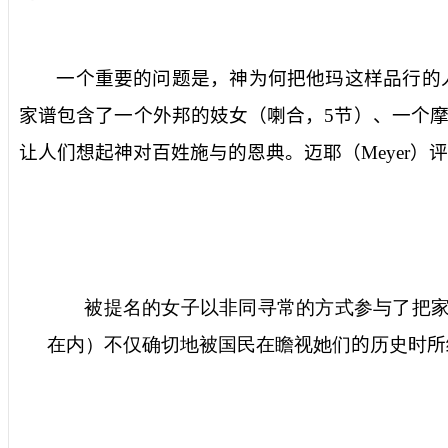
一个重要的问题是，神为何把他玛这样品行的
家谱包含了一个外邦的妓女（喇合，
5
节）、一个
让人们想起神对百姓施与的恩典。迈耶（
Meyer
）评
被提名的女子以非同寻常的方式参与了把
在内）不仅确切地被国民在瞻视她们
的
历史时
所