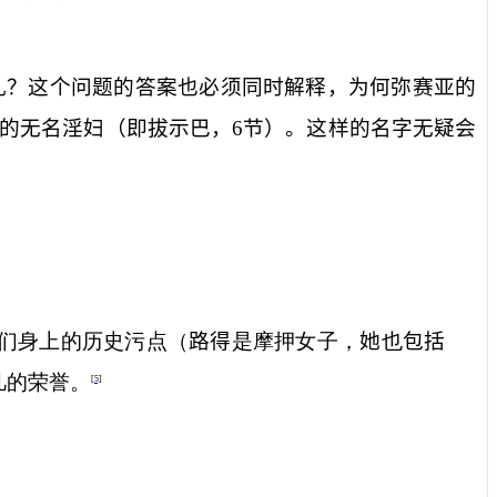
乱？这个问题的答案也必须同时解释，为何弥赛亚的
”的无名淫妇（即拔示巴，
6
节）。这样的名字无疑会
们身上的历史污点（
路得
是摩押女子，
她
也
包括
凡的荣誉。
[5]