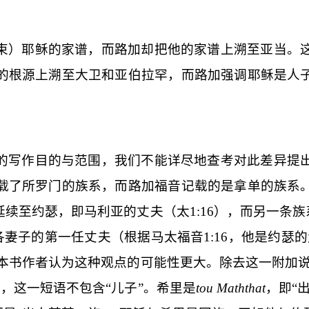
束）耶稣的家谱，而路加却把他的家谱上溯至亚当。
的根源上溯至大卫和亚伯拉罕，而路加强调耶稣是人
的写作目的与范围，我们不能详尽地查考对此差异提
载了所罗门的族系，而路加福音记载的是拿单的族系
延续至约瑟，即马利亚的丈夫（太
1:16
），而另一条族
各妻子的第一任丈夫（根据马太福音
1:16
，他是约瑟的
本书作者认为这种观点的可能性更大。除去这一附加说
，这一短语不包含“儿子”。希里是
tou Maththat
，即“