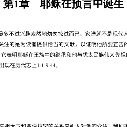
第
1
章 耶稣
在
预言
中
诞生
最多不过兴趣索然地匆匆掠过而已。家谱就不是现代
关注的是为读者提供恰当的文献，以证明他所要宣告的
，它表明耶稣在王族中的继承和他与犹太民族伟大先祖
出现在历代志上
1:1-9:44
。
先祖大卫和亚伯拉罕的关系来引入对他的介绍。我们