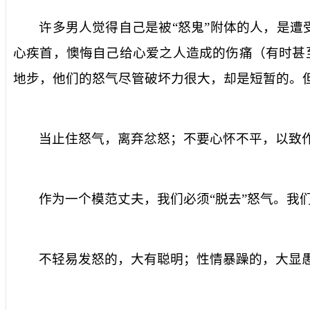
许多男人觉得自己是被“怒鬼”附体的人，是遭
心疾首，懊悔自己给心爱之人造成的伤痛（有时甚
地步，他们的怒气尽管破坏力很大，却是短暂的。
当止住怒气，离弃忿怒；不要心怀不平，以致作恶
作为一个模范丈夫，我们必须“脱去”怒气。我
不轻易发怒的，大有聪明；性情暴躁的，大显愚妄