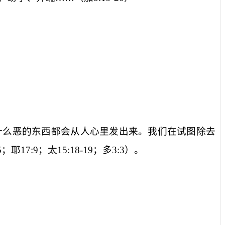
什么恶的东西都会从人心里发出来。我们在试图除去
5
；耶
17:9
；太
15:18-19
；多
3:3
）。