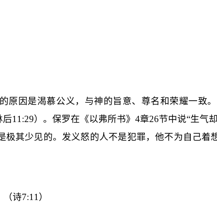
。
的原因是渴慕公义，与神的旨意、尊名和荣耀一致。
林后
11:29
）。保罗在《以弗所书》
4
章
26
节中说“生气
是极其少见的。发义怒的人不是犯罪，他不为自己着
诗7:11）