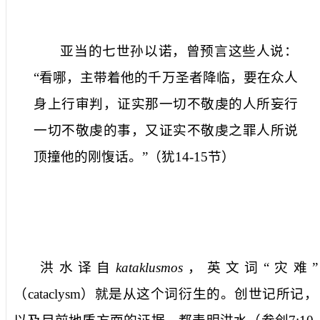
亚当的七世孙以诺，曾预言这些人说：
“看哪，主带着他的千万圣者降临，要在众人
身上行审判，证实那一切不敬虔的人所妄行
一切不敬虔的事，又证实不敬虔之罪人所说
顶撞他的刚愎话。”
（
犹
14-15
节
）
洪水
译自
kataklusmos
，英文词“灾难”
（
cataclysm
）就是从这个词衍生的。创世记所记，