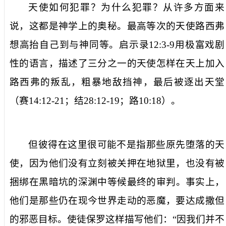
天使如何犯罪？为什么犯罪？从许多方面来
说，这都是神学上的奥秘。最高等次的天使路西弗
想高抬自己到与神同等。启示录
12:3-9
用极富戏剧
性的语言，描述了三分之一的天使怎样在天上加入
路西弗的叛乱，粗暴地敌挡神，最后被逐出天堂
（赛
14:12-21
；结
28:12-19
；路
10:18
）。
但彼得在这里很可能不是指那些原先堕落的天
使，因为他们没有立刻被关押在
地狱
里，也没有被
捆绑在
黑暗坑
的深渊中等候最终的审判。事实上，
他们是那些仍在现今世界走动的恶魔，要达成撒但
的邪恶目标。使徒保罗这样描写他们：“
因我们并不