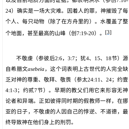
以及目前地质方面的证据，都表明洪水（参创
7:10-
24
）确实是一场大灾难。因着人的罪，神摧毁了每
个人、每只动物（除了在方舟里的）。水覆盖了整
[3]
个地面，甚至最高的山峰（创
7:19-20
）。
不敬虔
（参彼后
2:6
，
3:7
；犹
4
、
15
、
18
节）源
自希腊文
asebeia
，这个词表明上古世代的人完全缺
乏对神的尊重、敬拜、敬畏（参太
24:11
、
24
；约壹
4:1-3
；约贰
7
节）。早期的教父们用它来形容无神
论者和异端。正如彼得同时期的假教师一样，在挪
亚的日子，
不敬虔
的人因自己的悖逆、不道德，最
终导致神在他们身上的刑罚。