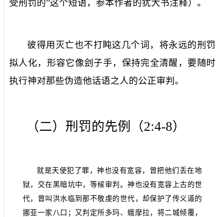
受刑罚的
”这个短语，参本作者的犹大书注释）。
彼得用
灭亡也不打盹
这几个词，将永远的刑罚
拟人化，形容它像刽子手，保持完全清醒，要随时
执行神对那些伪造他话语之人的公正审判。
（二）刑罚的先例（
2:4-8
）
就是天使犯了罪，神也没有宽容，曾把他们丢在地
狱，交在黑暗坑中，等候审判。神也没有宽容上古的世
代，曾叫洪水临到那不敬虔的世代，却保护了传义道的
挪亚一家八口；又判定所多玛、蛾摩拉，将二城倾覆，