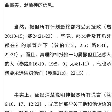
曲事实，混淆神的信息。
当然，撒但所有计划最终都将受到挫败（启
20:10-15
；赛
24:21-23
）。毕竟，那恶者及其爪牙
都在神的掌管之下（参伯
1:12
，
2:6
；路
8:31
，
22:31
）。而且，真理的神抵挡一切属撒但且迷惑人
的人（参箴
6:16-19
，
19:5
、
9
；太
4:1-11
），他也承
诺要永远惩罚他们（参启
21:8
，
22:15
）。
事实上，圣经清楚说明神恨恶所有谎言（箴
6:16
、
17
，
12:22
），尤其是那些关于他和他话语的