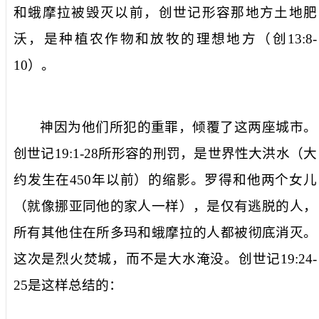
和蛾摩拉被毁灭以前，创世记形容那地方土地肥
沃，是种植农作物和放牧的理想地方（创
13:8-
10
）。
神因为他们所犯的重罪，
倾覆
了这两座城市。
创世记
19:1-28
所形容的刑罚，是世界性大洪水（大
约发生在
450
年以前）的缩影。罗得和他两个女儿
（就像挪亚同他的家人一样），是仅有逃脱的人，
所有其他住在
所多玛
和
蛾摩拉
的人都被彻底消灭。
这次是烈火焚城，而不是大水淹没。创世记
19:24-
25
是这样总结的：