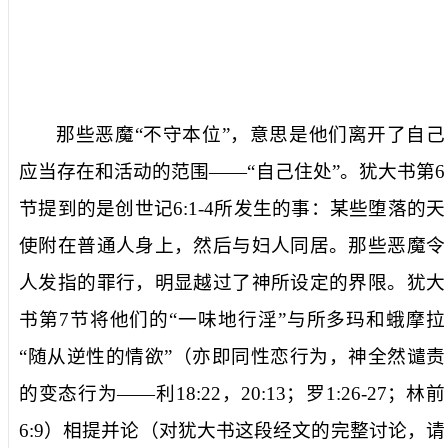
那些恶魔“
不守本位
”，意思是他们离开了自己
应当存在和活动的范围——“
自己住处
”。犹大书第
6
节提到的是创世记
6:1-4
所发生的事：某些堕落的天
使附在普通人身上，然后与妇人同居。那些恶魔令
人发指的罪行，明显越过了神所设定的界限。犹大
书第
7
节将他们的“
一味地行淫
”与所多玛和蛾摩拉
“
随从逆性的情欲
”（亦即同性恋行为，神全然谴责
的变态行为——利
18:22
，
20:13
；罗
1:26-27
；林前
6:9
）相提并论（对犹大书这段经文的完整讨论，请