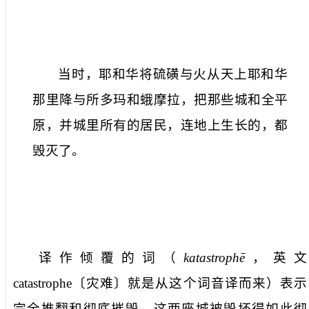
当时，耶和华将硫磺与火从天上耶和华
那里降与所多玛和蛾摩拉，把那些城和全平
原，并城里所有的居民，连地上生长的，都
毁灭了。
译作
倾覆
的词（
katastrophē
，英文
catastrophe
〔
灾难
〕就是从这个词音译而来）表示
完全推翻和彻底摧毁。这两座城被毁坏得如此彻