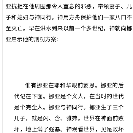
亚抗拒在他周围那令人窒息的邪恶，带领妻子、儿
子和媳妇与神同行。神用方舟
保护
他们
一家八口
不
至灭亡。早在洪水到来以前一个多世纪，神就向挪
亚启示他的刑罚方案：
惟有挪亚在耶和华眼前蒙恩。挪亚的后
代记在下面。挪亚是个义人，在当时的世代
是个完全人。挪亚与神同行。挪亚生了三个
儿子，就是闪、含、雅弗。世界在神面前败
坏，地上满了强暴。神观看世界，见是败坏