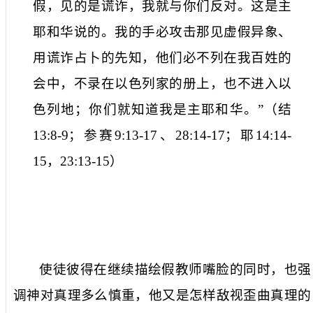
假，见的是谎诈，我就与你们反对。这是主
耶和华说的。我的手必攻击那见虚假异象、
用谎诈占卜的先知，他们必不列在我百姓的
会中，不录在以色列家的册上，也不进入以
色列地；你们就知道我是主耶和华。”
（
结
13:8-9
；参赛
9:13-17
、
28:14-17
；耶
14:14-
15
，
23:13-15
）
使徒彼得在继续描绘假教师嘴脸的同时，也强
调神对真理多么慎重，他又是怎样敌视歪曲真理的