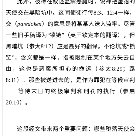
此外，彼得在叙述监禁恶魔时，说神
把
堕落的
天使
交在黑暗坑中
。这同使徒行传
8:3
、
12:4
一样，
交
（
paredōken
）的意思是将某某人送入监牢。尽管
一些旧手稿译为“锁链”（英王钦定本的翻译），但
黑暗坑
（参太
8:12
）应是最好的翻译。不论
坑
或“锁
链”，含义都是一样，指被限制在某个地方失去自
由，这也是恶魔所担心的命运（参太
8:29
；路
8:31
）。那些被送进去的，是作为罪犯在
等候审判
——等待末日的终极审判和刑罚的执行（参启
20:10
）。
这段经文带来两个重要问题：哪些堕落天使会