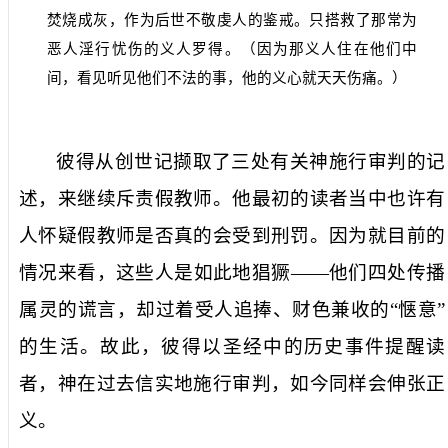
焚烧成灰，作为后世不敬虔人的鉴戒。只搭救了那常为
恶人淫行忧伤的义人罗得。（因为那义人住在他们中
间，看见听见他们不法的事，他的义心就天天伤痛。）
彼得从创世记撷取了三处有关神施行审判的记
述，来继续斥责假教师。他最初的读者当中也许有
人怀疑假教师是否真的会受到刑罚。因为就目前的
情况来看，这些人是如此地猖獗——他们四处传播
属灵的谎言，却过着受人追捧、财色兼收的“惬意”
的生活。故此，彼得以圣经中的历史事件提醒读
者，神在过去信实地施行审判，如今同样会伸张正
义。