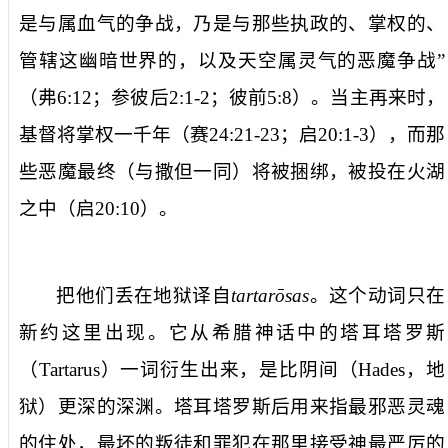
是与属血气的争战，乃是与那些执政的、掌权的、
管辖这幽暗世界的，以及天空属灵气的恶魔争战
”
（
弗
6:12
；参彼后
2:1-2
；彼前
5:8
）。当主再来时，
基督将掌权一千年（赛
24:21-23
；启
20:1-3
），而那
些恶魔最终（与撒但一同）将被捆绑，被投在火湖
之中（启
20:10
）。
把他们丢在地狱
译自
tartarōsas
。这个动词只在
新约这里出现。它从希腊神话中的塔耳塔罗斯
（
Tartarus
）一词衍生出来，是比阴间（
Hades
，地
狱）更深的深渊。塔耳塔罗斯后用来指最邪恶灵魂
的住处，最坏的叛徒和罪犯在那里接受神最严厉的