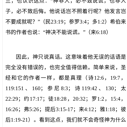
兰，也认识这点：“
神非人，必不致说谎，也非人
子，必不致后悔。他说话岂不照着行呢？他发言岂
不要成就呢？
”（民
23:19
；参罗
3:4
；多
1:2
）希伯来
书的作者也说：“
神决不能说谎。
”（
来
6:18
）
因此，神只说真话。这意味着他无误的话语是
完全没有错误的，也完全值得信赖。简单来说，圣
经和它的作者一样，都是真理（诗
12:6
，
19:7
，
119:151
、
160
；参尼
8:3
；诗
119:42
、
130
；太
22:29
；约
17:17
；徒
18:28
，
20:32
；罗
1:2
，
15:4
，
16:26
；弗
5:26
；提后
3:15-17
；来
4:12
；雅
1:18
；彼
后
1:19-21
）。看到这点，我们就不会奇怪神为什么