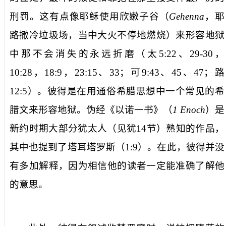
刑罚。这有点像耶稣使用欣嫩子谷（
Gehenna
，耶
路撒冷垃圾场，当中大火不停地燃烧）来形容地狱
中那不会消失的永远折磨（太
5:22
、
29-30
，
10:28
，
18:9
，
23:15
、
33
；可
9:43
、
45
、
47
；路
12:5
）。彼得是在用通俗希腊思想中一个常见的希
腊文来形容地狱。伪经《以诺一书》（
1 Enoch
）是
新约时期大部分犹太人（见犹
14
节）熟知的作品，
其中也提到了塔耳塔罗斯（
1:9
）。在此，彼得并没
有多加解释，因为相信他的读者一定能准确了解他
的意思。