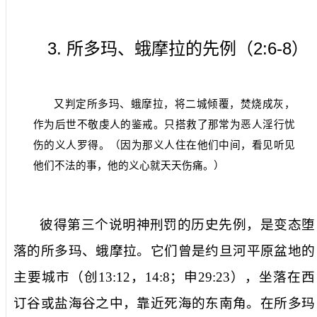
3.
2:6-8
所多玛、蛾摩拉的先例（
）
又判定所多玛、蛾摩拉，将二城倾覆，焚烧成灰，
作为后世不敬虔人的鉴戒。只搭救了那常为恶人淫行忧
伤的义人罗得。（因为那义人住在他们中间，看见听见
他们不法的事，他的义心就天天伤痛。）
彼得第三个说明神刑罚的历史先例，是变态堕
落的
所多玛
、
蛾摩拉
。它们曾是约旦河平原盆地的
主要城市（创
13:12
，
14:8
；申
29:23
），坐落在西
订谷或盐海谷之中，靠近死海的东南角。在所多玛