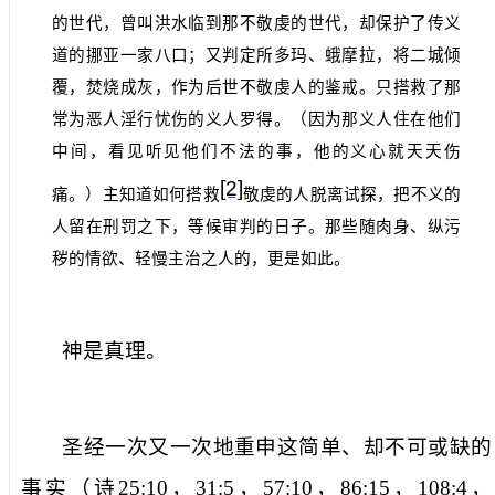
的世代，曾叫洪水临到那不敬虔的世代，却保护了传义
道的挪亚一家八口；又判定所多玛、蛾摩拉，将二城倾
覆，焚烧成灰，作为后世不敬虔人的鉴戒。只搭救了那
常为恶人淫行忧伤的义人罗得。（因为那义人住在他们
中间，看见听见他们不法的事，他的义心就天天伤
[2]
痛。）主知道如何搭救
敬虔的人脱离试探，把不义的
人留在刑罚之下，等候审判的日子。那些随肉身、纵污
秽的情欲、轻慢主治之人的，更是如此。
神是真理。
圣经一次又一次地重申这简单、却不可或缺的
事实（诗
25:10
，
31:5
，
57:10
，
86:15
，
108:4
，