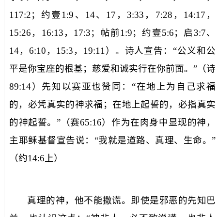
117:2
；约壹
1:9
、
14
、
17
，
3:33
，
7:28
，
14:17
，
15:26
，
16:13
，
17:3
；帖前
1:9
；约壹
5:6
；启
3:7
、
14
，
6:10
，
15:3
，
19:11
）。诗人宣告：“
公义和公
平是你宝座的根基；慈爱和诚实行在你前面。
”（
诗
89:14
）先知以赛亚也赞同：“
在地上为自己求福
的，必凭真实的神求福；在地上起誓的，必指真实
的神起誓。
”（
赛
65:16
）作为在肉身中显现的神，
主耶稣基督宣告说：“
我就是道路、真理、生命。
”
（
约
14:6
上
）
真理的神，他不能撒谎。即使是邪恶的先知巴