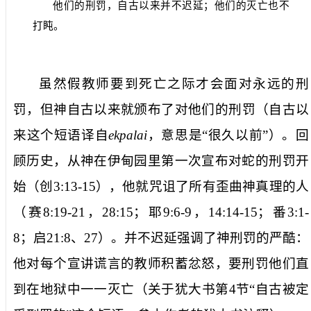
他们的刑罚，自古以来并不迟延；他们的灭亡也不
打盹。
虽然假教师要到死亡之际才会面对永远的
刑
罚
，但神
自古以来
就颁布了对他们的刑罚（
自古以
来
这个短语译自
ekpalai
，意思是“很久以前”）。回
顾历史，从神在伊甸园里第一次宣布对蛇的刑罚开
始（创
3:13-15
），他就咒诅了所有歪曲神真理的人
（赛
8:19-21
，
28:15
；耶
9:6-9
，
14:14-15
；番
3:1-
8
；启
21:8
、
27
）。
并不迟延
强调了神刑罚的严酷：
他对每个宣讲谎言的教师积蓄忿怒，要刑罚他们直
到在地狱中一一灭亡（关于犹大书第
4
节“
自古被定