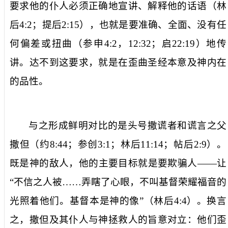
要求他的仆人必须正确地宣讲、解释他的话语（林
后
4:2
；提后
2:15
），也就是要准确、全面、没有任
何偏差或扭曲（参申
4:2
，
12:32
；启
22:19
）地传
讲。达不到这要求，就是在歪曲圣经本意及神内在
的品性。
与之形成鲜明对比的是头号撒谎者和谎言之父
撒但（约
8:44
；参创
3:1
；林后
11:14
；帖后
2:9
）。
既是神的敌人，他的主要目标就是要欺骗人——让
“
不信之人被……弄瞎了心眼，不叫基督荣耀福音的
光照着他们。基督本是神的像
”（
林后
4:4
）。换言
之，撒但及其仆人与神拯救人的旨意对立：他们歪