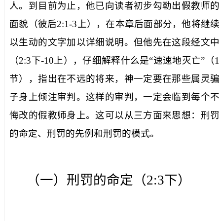
人。到目前为止，他已向读者初步勾勒出假教师的
面貌（彼后
2:1-3
上），在本章后面部分，他将继续
以生动的文字加以详细说明。但他先在这段经文中
（
2:3
下
-10
上），仔细解释什么是“
速速地灭亡
”（
1
节
），指出在不远的将来，神一定要在那些属灵骗
子身上倾注审判。这样的审判，一定会临到每个不
悔改的假教师身上。这可以从三方面来思想：刑罚
的命定、刑罚的先例和刑罚的模式。
（一）刑罚的命定（
2:3
下）