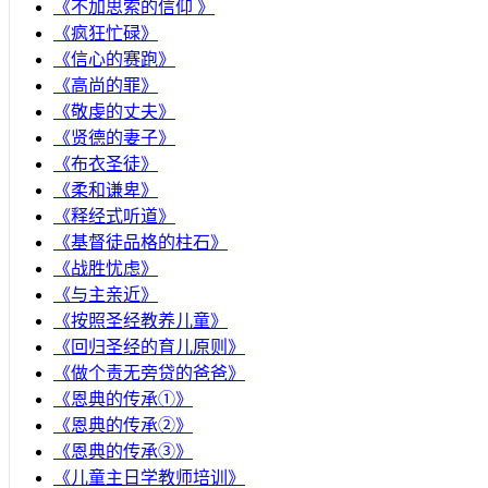
《不加思索的信仰 》
《疯狂忙碌》
《信心的赛跑》
《高尚的罪》
《敬虔的丈夫》
《贤德的妻子》
《布衣圣徒》
《柔和谦卑》
《释经式听道》
《基督徒品格的柱石》
《战胜忧虑》
《与主亲近》
《按照圣经教养儿童》
《回归圣经的育儿原则》
《做个责无旁贷的爸爸》
《恩典的传承①》
《恩典的传承②》
《恩典的传承③》
《儿童主日学教师培训》