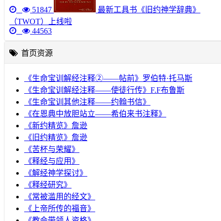
51847
最新工具书《旧约神学辞典》
（TWOT）上线啦
44563
首页资源
《生命宝训解经注释②——帖前》罗伯特·托马斯
《生命宝训解经注释——使徒行传》F.F布鲁斯
《生命宝训其他注释——约翰书信》
《在恩典中放胆站立——希伯来书注释》
《新约精览》詹逊
《旧约精览》詹逊
《苦杯与荣耀》
《释经与应用》
《解经神学探讨》
《释经研究》
《常被滥用的经文》
《上帝所传的福音》
《教会带领人资格》