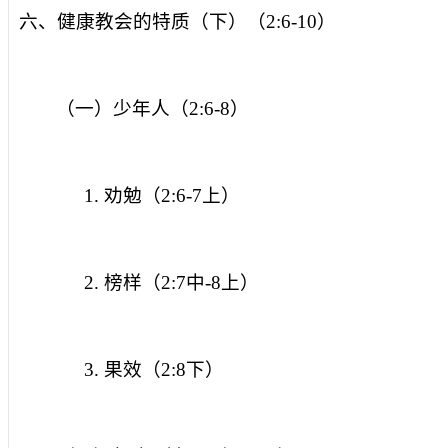
六、健康教会的特质（下）（
2:6-10
）
（一）少年人（
2:6-8
）
1.
劝勉（
2:6-7
上）
2.
榜样（
2:7
中
-8
上）
3.
果效（
2:8
下）