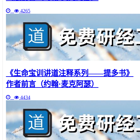
4265
《生命宝训讲道注释系列——提多书》
作者前言（约翰·麦克阿瑟）
4434