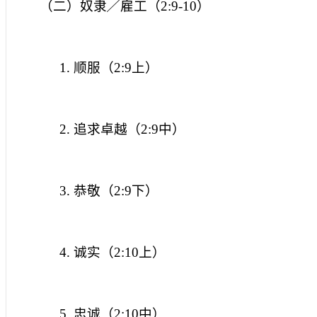
（二）奴隶╱雇工（
2:9-10
）
1.
顺服（
2:9
上）
2.
追求卓越（
2:9
中）
3.
恭敬（
2:9
下）
4.
诚实（
2:10
上）
5.
忠诚（
2:10
中）