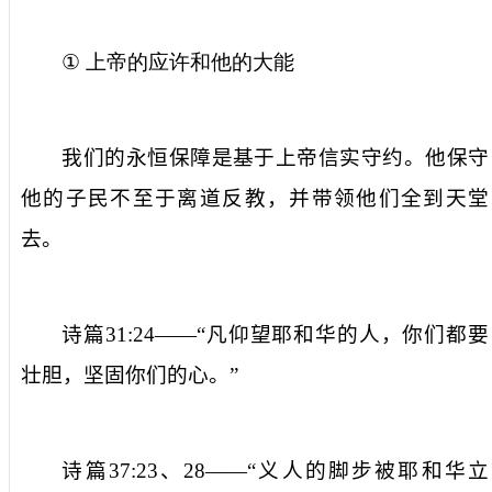
①
上帝的应许和他的大能
我们的永恒保障是基于上帝信实守约。他保守
他的子民不至于离道反教，并带领他们全到天堂
去。
诗篇
31:24
——“
凡
仰望耶和华的人，你们都要
壮胆，坚固你们的心
。
”
诗篇
37:23
、
28
——“
义
人的脚步被耶和华立