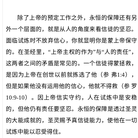
除了上帝的
预定工作
之外，永恒的保障
还有
另
外一个层面的
，
就是
从
人
的角度来看
信徒的坚忍。
面临
试炼时
不
放弃信心
，
你
就显明你是
蒙
上帝保守
的。在圣经里，“上帝主权
的作为
”
与“
人的责任
”，
这两者之间的矛盾
是常见的。
一个
信徒
得蒙
拯救
，
是因为上帝在创世以前就拣选了他（参
弗
1:4
），
但是如果他没
有运用他的
信心，他就
不得救
（参
罗
10:9-10
）。因上帝
信实守约
，
人在试炼中是安稳
的，
但
他仍
有责任
要
坚忍。永恒的保障是透过圣灵
的大能成就的，圣灵赐予真信徒能力，使他在一切
试炼中能以忍受得住。