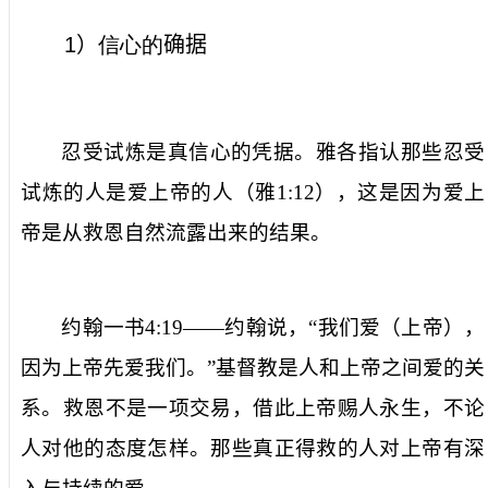
1
）
信心的
确据
忍受试炼
是真信心的凭据。雅各
指认
那些
忍受
试炼
的人是爱
上帝
的
人
（雅
1:12
）
，
这是因为
爱上
帝是从
救恩自然流露出来
的结果
。
约翰一书
4:19
——
约翰说，
“
我们爱（上帝），
因为上帝先爱我们。
”
基督教是人和上帝之间爱的关
系。救恩不是一项交易，借此上帝赐人永生，不论
人对他的态度怎样。那些真正得救的人对上帝有深