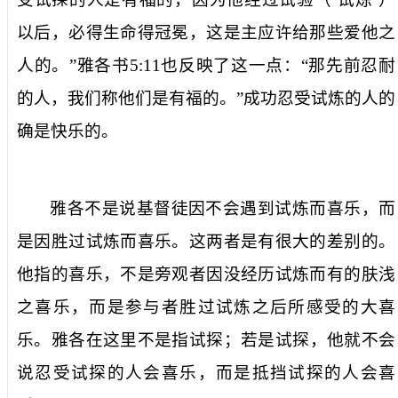
以后，必得生命得冠冕，这是主应许给那些爱他之
人
的。
”
雅各书
5:11
也反映了这一点
：
“
那
先
前忍耐
的人，我们称他们是有福的。
”
成功
忍受
试炼的人
的
确是
快乐的。
雅各不是说基督徒因不会遇到试炼而喜乐，而
是因胜过试炼而喜乐。这两者是有很大的差别的。
他指的喜乐
，
不是旁观者因没经历试炼而有的肤浅
之
喜乐
，而
是参与者胜过试炼之后
所
感受的
大
喜
乐。雅各在这
里
不是
指试探；若是试探
，他就不会
说
忍受试探
的人会喜乐，而是抵挡
试探
的人
会
喜