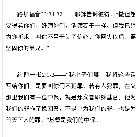
路加福音
22:31-32
——
耶稣告诉彼得：“
撒但想
要得着你们，好筛你们，像筛麦子一样。但我已经
为你祈求，叫你不至于失了信心，你回头以后，要
坚固你的弟兄。
”
约翰一书
2:1-2
——“
我小子们哪，我将这
些
话
写给你们，是要叫你们不犯罪。若有人犯罪，在父
那里我们有一位中保，就是那义者耶稣基督。他为
我们的罪作了挽回祭
，
不是单为我们的罪，也是为
普天下
人
的罪。
”
基督是我们的中保。