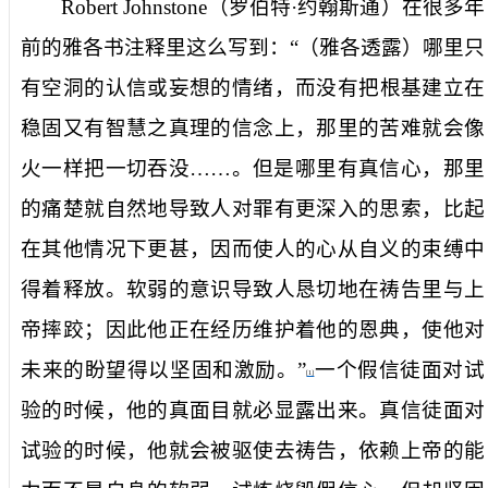
Robert Johnstone
（罗伯特·约翰斯通）
在很多年
前的雅各书注释里这么写到
：“（
雅各透露
）
哪里只
有空洞的认信或妄想的情绪
，
而
没有把根基建立在
稳固又有智慧之真理的信念上，
那里的苦难就会像
火一样把一切吞没
……
。但是哪里有真信心，那里
的痛楚就自然地导致人对罪有更深入的思索，比起
在其他情况下更甚，因而使人的心从自义的束缚中
得着释放。软弱的意识导致人恳切地在祷告里与上
帝摔跤；因此他正在经历维护着他的恩典，使他对
未来的盼望得以坚固和激励。”
一个假信徒面对试
[1]
验的时候，他的真面目就必显露出来。真信徒面对
试验的时候，他就会被驱使去祷告，依赖上帝的能