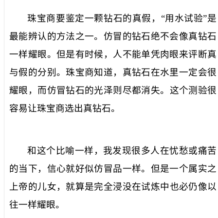
珠宝商要鉴定一颗钻石的真假，
“用
水
试验”是
最能辨认
的方法之一
。仿冒的钻石绝不会像真钻石
一样耀眼。但是有时候，人不能
单凭
肉眼来评断真
与假的分别。珠宝商知道，真钻石在水里一定会很
耀眼，
而
仿冒钻石
的
光泽
则尽都消失
。这个测验很
容易让珠宝商选出真钻石。
和这个比喻一样，我
发现
很多人在忧愁或痛苦
的当下，信心就好似仿冒品一样。
但是一个属实之
上帝
的
儿女
，
就算是完全
浸没在试炼
中
也
必
仍
像以
往一样耀眼。