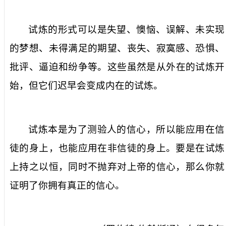
试炼
的形式
可以是失望、懊恼、误解、未实现
的梦想、未
得
满足的期望、丧失、寂寞感、恐惧、
批评、逼迫和纷争
等
。这些虽然是从外在的试炼开
始，但它们迟早
会
变成内在的试炼。
试炼本是为了测验人的信心，所以能应用在
信
徒
的身上，也能应用在非
信徒
的身上。要是在试炼
上持之以恒，同时不抛弃对上帝的信心，那么你就
证明了
你
拥有真正的信心。