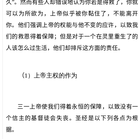
久
”
。
然而有些人却错误地认为你若是得救了，你就
可以为所欲为，上帝似乎被你黏住了，不能离开
你。他们强调上帝的权能与他不变的应许，以致我
们的救恩得着保障；但是对于一个在灵里重生了的
人该怎么过生活，他们却排斥这方面的责任。
（
1
）上帝主权
的作为
三一上帝
使
我们
得着
永恒的保障，
以致
没有一
个信
主
的基督徒会
失丧
。圣经
是以下列各点为根
据
。