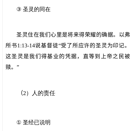
③
圣灵的同在
圣灵住在我们心里是将来
得
荣耀的确据。以弗
所书
1:13-14
说基督徒
“
受了所应许的圣灵为印记。
这圣灵是我们得基业的凭据，直等到上帝之民被
赎
。
”
（
2
）人的责任
①
圣
经已说明