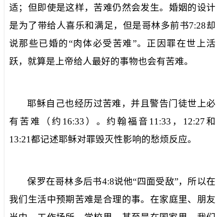
适；
但即使
是
这样，
苦难仍然会发生
。婚姻的设计
是为了带给人喜乐和满足，但是哥林多前书
7:28
却
说那些已婚的
“
肉体必受苦难
”
。
正
因罪在世上
活
跃
，就算是上帝给人最好的事物
也
会
有苦难
。
耶稣自己也经历过
苦难
，
并且
警告门徒世上必
有苦难（约
16:33
）。约翰福音
11:33
，
12:27
和
13:21
都
记述
耶稣对罪
毁灭性
影响的
愁烦反应
。
保罗在哥林多后书
4:8
说他
“
四面受敌
”
，
所以
在
我们生活中
预期苦难
是合理的
事
。
在
家庭里、朋友