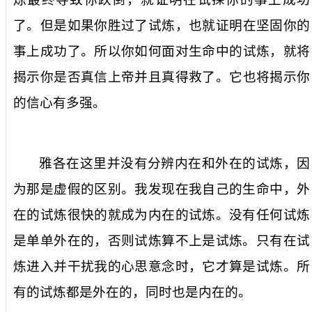
了
。
但是
如果
你
胜过了试炼，
也就证明在坚固你的
事上
成功
了
。所以你如何面对
生命中
的试炼
，
就
将
揭示
你是否真信
上帝并且真
得救
了
。
它
也
将揭示
你
的信心有多强。
雅各在这里并没有分辨内在和外在的试炼，因
为那是虚假的区别。我发现在我自己的生命
中
，外
在的试炼很
快的就
成为内在的试炼。没有
任何
试炼
是单单外在的，
否则试炼
算不上是试炼。只有在
试
炼进入并
干扰
我的
心思意念时，它才算是试炼。所
有的试炼都是外在的，同时也是内在的。