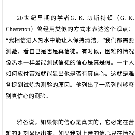
20
世纪早期的
学者
G. K.
切斯特顿（
G. K.
Chesterton
）
曾经用类似的方式来表达这个观点：
“
我相信
进入热水中
能让人保持清洁。
”
我们都需要
测验，
看
自己是否是真信徒。有时候，困难的情况
像热水一样
最能测试
信徒
的信心是真是假。一个人
如何应付
苦难就
能显出他是否有真信心。这就是雅
各
提到试炼
为测验的原因。他列出了一系列能够
鉴
别
真信心的测验。
雅各说，如果你的信心是
真实
的，
它
必定在
苦
难
的
时刻
显明出来。如果
我对上帝
的信心只在情况