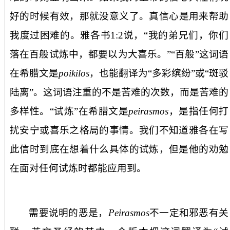
好的时候
有效
，那就没意义了。真信心
是
用来帮助
我
度过困难的。雅各书
1:2
说
，
“
我的弟兄们，你们
落在百般试炼中，都要以为大喜乐。
”“
百般”
这
词语
在希腊文是
poikilos
，也能翻译
为“
多彩缤纷
”
或“斑驳
陆离”。这
词语
注重的不是
苦难
的
次数
，而是
苦难
的
多样性。“试炼”在希腊文是
peirasmos
，是指任何打
扰安宁或喜乐
之
格局的事情。我们不知道雅各在写
此
信时到底在想着
什么
具体的试炼，但是他的
劝勉
在面对任何试炼时都能应用到。
需要说明的恶是，
Peirasmos
不一定和邪恶有关