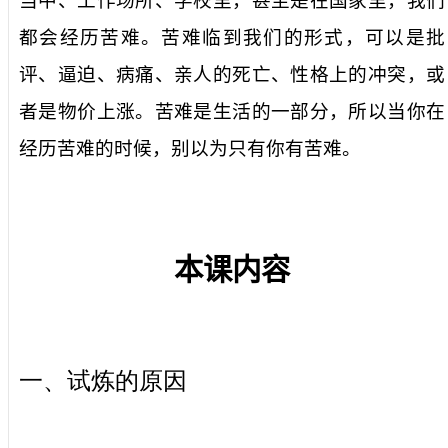
当中、工作
场所
、学校里，甚至是在国家里，我们
都会
经历苦难
。
苦难临到我们
的
形式，
可以是批
评、逼迫、病痛、亲
人
的死亡、性格上的冲突，或
者是物价上涨。
苦难
是
生活
的一部分，所以当你在
经历苦难
的时候，别
以
为只有你有苦难。
本课内容
一、试炼的原因