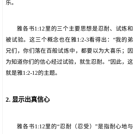
乐。
雅各书
1:12
里
的
三个主要思想是忍耐、试炼和
被
试验
。这三个概念也在
雅
1:2-3
看得出
：
“
我
的弟
兄们，你们落在百般试炼中，都要以为大喜乐
；
因
为知道你们的信心经过试验，就生忍耐。
”
因此，
这
就是雅
1:2-12
的主题。
2.
显示出真信心
雅各书
1:12
里的
“
忍耐（忍受）
”
是指耐心
地与