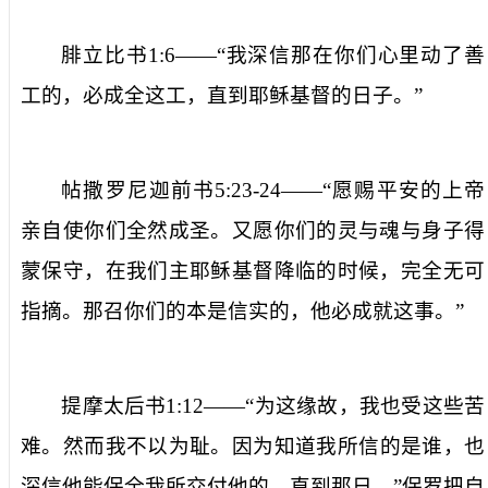
腓立比书
1:6
——“
我深信那在你们心里动了善
工的，
必
成全这工，直到耶稣基督的日
子。
”
帖
撒
罗
尼迦前书
5:23-24
——“
愿赐平安的上帝
亲自
使
你们全然成圣。又愿你们的灵与魂与身子得
蒙保守，在我们主耶稣基督降临的时候，完全无可
指摘。那召你们的本
是
信实的，他必成就这事
。
”
提摩太后书
1:12
——“
为
这缘故，我也受这些苦
难。然而我不以为耻
。
因为
知道
我所信的是谁，也
深信他能保全我所交付他的，
直到
那日
。
”
保罗把自