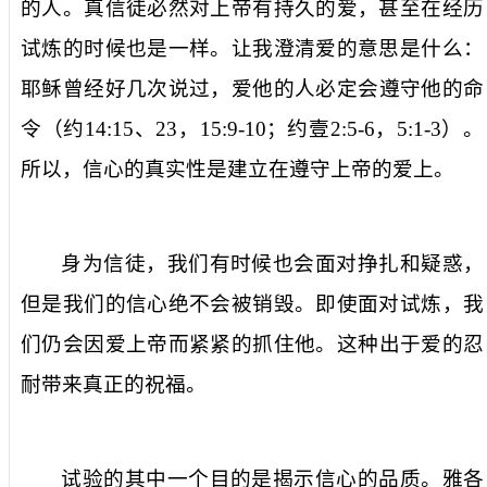
的人
。真信徒必
然
对上帝有持久的爱，甚至在经历
试炼
的时候也是一样。让我澄清爱的意思是什么：
耶稣曾经
好几次
说过，爱
他
的人必定会遵守
他
的
命
令
（约
14:15
、
23
，
15:9-10
；约
壹
2:5-6
，
5:1-3
）。
所以，信心的真实性是建立在遵守上帝的爱
上
。
身为信徒
，
我们有时候
也
会面对挣扎和
疑惑，
但是我们的信心
绝不
会被
销毁
。即使面对试炼，我
们
仍
会因爱上帝而
紧紧的抓住他
。这
种出于
爱的忍
耐带来真正的
祝福
。
试验的其中一个目的是
揭示
信心的品质。雅各