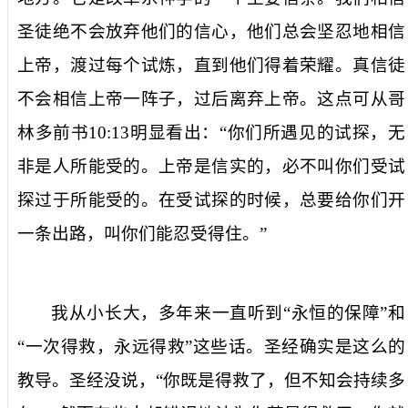
圣徒绝不会放弃他们的信心，他们总会坚忍地相信
上帝，渡过每个试炼，直到他们得着荣耀。真信徒
不会相信上帝一阵子，过后离弃上帝。这点可从哥
林多前书
10:13
明显
看出：
“
你们所遇
见的试探，无
非是人所能受的。上帝是信实的，必不叫你们受试
探过于所能受的。在受试探的时候，总要给你们开
一条出路，叫你们能忍受得住
。”
我从小长大，多年来一直听到
“
永恒的保障
”
和
“
一次得救，永远得救
”
这
些话。圣经确实是这么的
教导。圣经没说
，
“
你既
是
得救了，但不知会持续
多