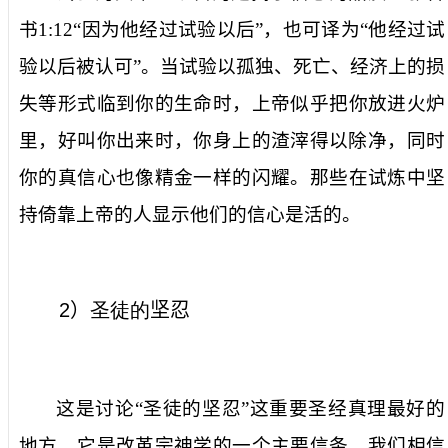
书
1:12
“
因
为他经过试验以
后
”
，
也
可
译为
“
他
经过试
验以
后被
认可
”
。
当
试验以
孤独
、
死亡
、
经济上的损
失
等形式临到你的生命
时，上帝
似乎
把你放进火炉
里，
好
叫你
出来时，你
身上的渣滓
得以除净
，同时
你的
真
信心
也
像精金一样
的
闪耀。
那些
在
试炼
中
坚
持倚靠
上帝
的人显示他们
的信心是活的。
2
）
圣徒的
坚忍
这是讨论“圣徒的坚忍”这重要圣经真理最好的
地方。它是改革宗神学的一个主要信条。
我们相信