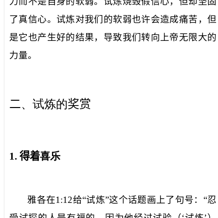
力而不是自身的软弱。试炼烧毁假信心，但却坚固
了真信心。试炼对我们的软弱也许会造成痛苦，但
是它也产生好的结果，导致我们转向上帝无限大的
力量。
二
、试炼的
奖赏
1.
得着
喜乐
雅各在
1:12
给“试炼”这个话题画上了句号
：
“
忍
受试探的人是有福的
，
因为他经过试验（‘试炼’）