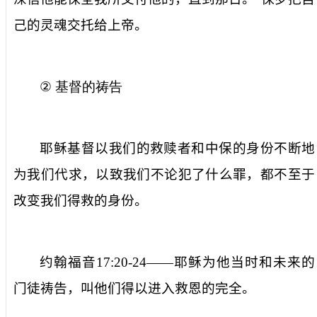
己的
灵魂交托给
上帝。
②
基督的祷告
耶稣基督以
我们的
救赎者和中保
的身份不断地
为我们代求，
以致
我们不论犯了什么罪，
都不至于
改变我们
得救
的身份
。
约翰福音
17:20-24
——
耶稣为
他
当时和未来的
门徒祷告，
叫
他们
得以
进入救恩的完全。