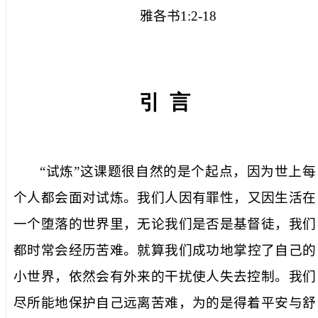
雅各书
1:2-18
引
言
“
试炼
”
这课题很自然
的是个
起点，因为世上每
个人都
会面对
试炼。我们人因有罪性，
又
因
生活
在
一个
堕落
的世界里，无论
我们
是否是基督徒
，我们
都时常会
经历苦难
。就算
我们
成功
地掌控
了自己的
小世界，
依然
会有外来的干扰使人失去控制。我们
尽所能地保护自己远离苦难，
为
的是得着
平安与
舒