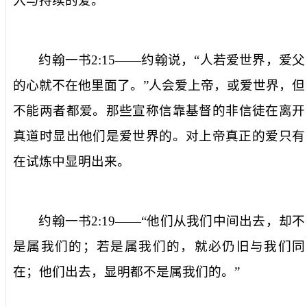
入与持续的爱。
约翰一书
2:15
——
约
翰说
，
“
人
若爱世界，爱父
的心就不在他里面了
。”
人会爱上帝，或爱世界
，但
不能两者都爱
。
那些
宣称
信靠基督
的
非信徒
在离开
真道时
显出他们
是爱世界的。对上帝真正的爱只有
在试炼中显明出来。
约翰一书
2:19
——“
他们从我们中间出去，却不
是属我们的；若是属我们的，就必仍旧与我们同
在；他们出去，显明都不是属我们的
。”