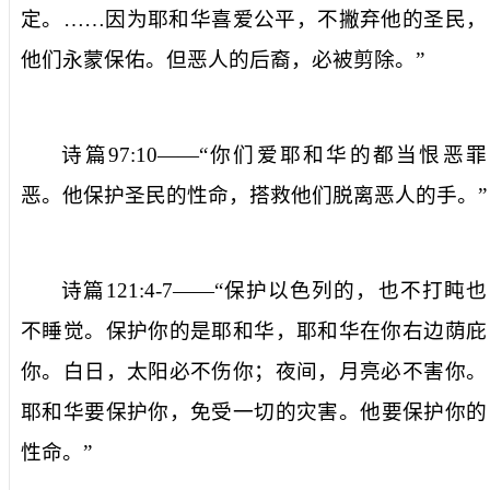
定。
……
因为耶和华喜爱公平，不撇弃他的圣民
，
他们永蒙保佑。但恶人的后裔，必
被
剪除。
”
诗篇
97:10
——“
你们爱耶和华的都当恨恶罪
恶。他保护圣民的性命，搭救他们脱离恶人的手
。
”
诗篇
121:4-7
——“
保护以色列的，也不打盹也
不睡觉。保护你的是耶和华
，
耶和华在你右边荫庇
你。
白
日，太阳必不伤你；夜间，月亮必不害你。
耶和华要保护你，免
受
一切的灾害
。
他要保护你的
性命。
”