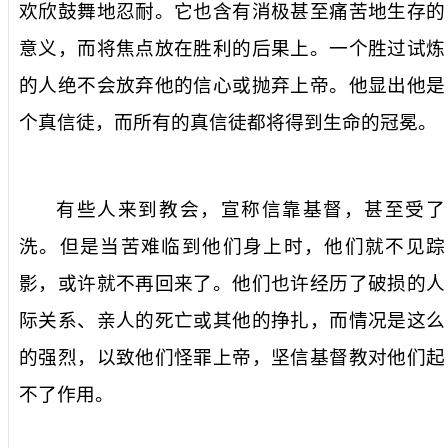
欢欣鼓舞地忍耐。
它也
含有消极
甚至痛苦
地生存的
意义
，而
将
焦点
放
在胜利的后果
上
。一个胜过试炼
的人
绝不
会放弃
他
的信心
或
抛弃上帝。他
显出他是
个
真信徒，而所有的真信徒
都
将得到生命的冠冕。
有些人来到教会，宣称
信靠基督
，甚至受
了
洗。但是当
苦难
临到他们身上时，他们
就
不见踪
影
，或许就不再
回
来
了。他们
也许经历了
破损的人
际关系、亲
人
的死亡或其他的挣扎
，而
情况
是这么
的
强烈，
以致
他们怪罪上帝，
坚
信基督教对他们
起
不了作用
。