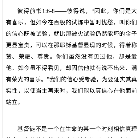
彼得前书
1:6-8
——
彼得说
，
“
因
此，你们是大
有喜乐，但如今在百般的试炼中暂时忧愁
，
叫你们
的信心
既被
试验，就比那被火试验仍然能坏的金子
更显宝贵
，
可以在那耶稣基督显现的时候，得着称
赞
、
荣耀
、
尊
贵
。你们虽然没有见过他，却是爱
他。如今虽不得看见，却因信他就有说不出来
、
满
有荣光的喜乐
。
”
我们的信心受考验，
为要证实其真
实性，
以便当主再来时，我们能以真信心在
他
面前
站立。
基督徒
不是一个
在生命的
某
一个
时刻
相信
真理