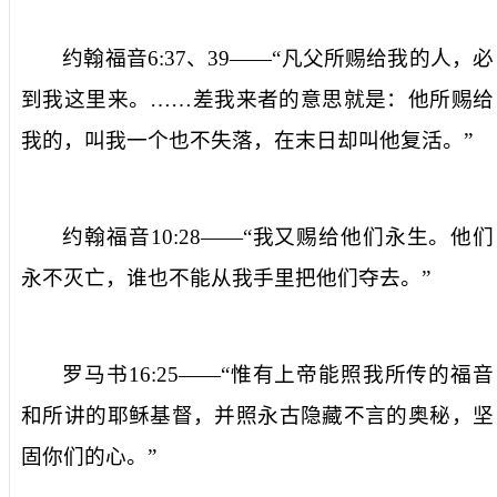
约翰福音
6:37
、
39
——“
凡父所赐给我的人，必
到我这里来。
……
差我来者的意思就是：他所赐给
我的，叫我一个也不失落，在末日却叫他复活。
”
约翰福音
10:28
——“
我
又
赐给他们永生。他们
永不灭亡，谁也不能从我手里把他们夺去。
”
罗马书
16:25
——“
惟有上帝能照我所传的福音
和所讲的耶稣基督，并照永古隐藏不言的奥秘，坚
固你们的心。
”