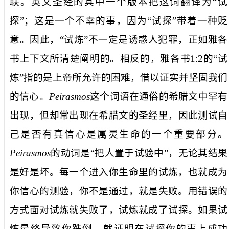
联。英文圣经的其中一个版本把这词翻译为
“
试
探
”
；
这是一个不幸的事
，因为
“
试探
”
带着
一种贬
意。
因此，“试炼”不一定是诱惑
人犯罪，
正如
雅各
书
上下文所清楚阐明的
。
相反的，
雅各书
1:2
的
“
试
炼
”
指的是上帝所允许的
困难
，
借以证实并坚固我们
的信心
。
Peirasmos
这个
词语在通俗的希腊文中罕有
出现，但却
常出现在
希腊文的
圣经
里
，因此测试自
己是否有真信心是
属灵
生命的一个重要部分。
Peirasmos
的动词
是
“
把人置于试验中
”
，无论
其
结果
是好是坏。
每一个进入你
生命里的试炼，也就
成为
你
信心的测验
，你不是通过，就是失败。
用错误的
方式面对试炼
就
失败了，试炼就成了
试探
。如果试
炼最终
导致
你
跌倒
，就
证明在试探你的事上成功