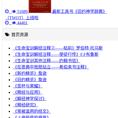
51689
最新工具书《旧约神学辞典》
（TWOT）上线啦
44461
首页资源
《生命宝训解经注释②——帖前》罗伯特·托马斯
《生命宝训解经注释——使徒行传》F.F布鲁斯
《生命宝训其他注释——约翰书信》
《在恩典中放胆站立——希伯来书注释》
《新约精览》詹逊
《旧约精览》詹逊
《苦杯与荣耀》
《释经与应用》
《解经神学探讨》
《释经研究》
《常被滥用的经文》
《上帝所传的福音》