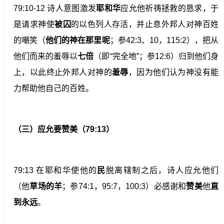
79:10-12 诗人意图激发
耶和华
应允他祈祷拯救的恳求，于
是请求神使
被囚
的以色列人存活，并止息外邦人对神百姓
的嘲笑（
他们的神在那里呢
；参42:3、10，115:2），把从
他们而来的羞辱以
七倍
（即“完全地”；参12:6）归到他们身
上，以此终止外邦人对神的
羞辱
，因为他们认为神没有能
力帮助他自己的百姓。
（三）应允要赞美（79:13）
79:13 在耶和华使他的
民
脱离辖制之后，诗人应允他们
（他
草场的羊
；参74:1，95:7，100:3）必感谢和
赞美
他
直
到永远
。