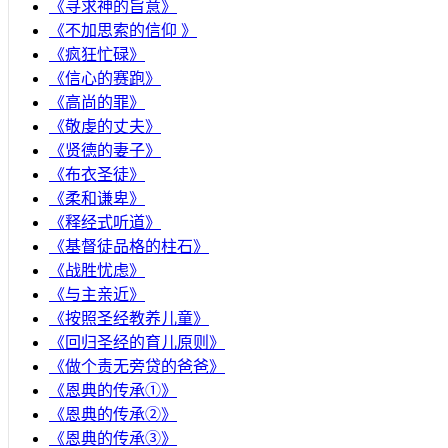
《寻求神的旨意》
《不加思索的信仰 》
《疯狂忙碌》
《信心的赛跑》
《高尚的罪》
《敬虔的丈夫》
《贤德的妻子》
《布衣圣徒》
《柔和谦卑》
《释经式听道》
《基督徒品格的柱石》
《战胜忧虑》
《与主亲近》
《按照圣经教养儿童》
《回归圣经的育儿原则》
《做个责无旁贷的爸爸》
《恩典的传承①》
《恩典的传承②》
《恩典的传承③》