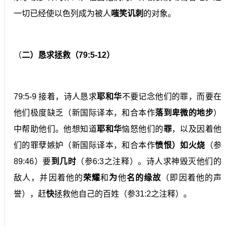
一切已经使以色列成为被人
嗤笑讥刺
的对象。
（
二）恳求拯救（79:5-12）
79:5-9 接着，诗人恳求
耶和华
不要记念他们的罪，而要在
他们极度缺乏（新国际译本，和合本作
落到卑微的地步
）
中帮助他们。他想知道
耶和华
恼怒他们的
罪
，以及因着他
们的罪孽嫉妒（新国际译本，和合本作
愤恨）如火烧
（参
89:46）要
到几时
（参6:3之注释）。诗人求神毁灭他们的
敌人，并因着他的
荣耀
和
为
他
名的缘故
（即因着他的声
誉），赶
快
拯救他自己的百姓（参31:2之注释）。