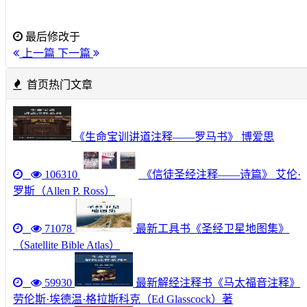
最后修改于
上一篇
下一篇
首页热门文章
《生命宝训讲道注释——罗马书》 博爱思
106310
《信徒圣经注释——诗篇》 艾伦·
罗斯（Allen P. Ross）
71078
最新工具书《圣经卫星地图集》
（Satellite Bible Atlas）
59930
最新解经注释书《马太福音注释》
劳伦斯·埃德温·格拉斯科克（Ed Glasscock）著