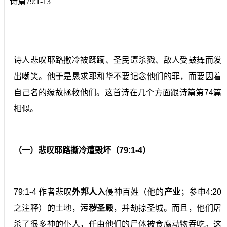
诗篇79:1-13
诗人悲叹耶路撒冷被蹂躏、圣民遭杀戮、敌人受鼓舞而发
出嘲笑。他于是恳求耶和华不要记念他们的罪，而要因着
自己名的缘故拯救他们。这首诗在几个方面跟诗篇第74篇
相似。
（一）悲叹耶路撕冷遭毁坏（79:1-4）
79:1-4 作者悲叹
外邦人入
侵神百姓（他的
产业
；参申4:20
之注释）的土地，
污秽圣殿
，并劫掠圣城。而且，他们屠
杀了很多神的仆人，任由他们的尸体被食腐动物吞吃。这