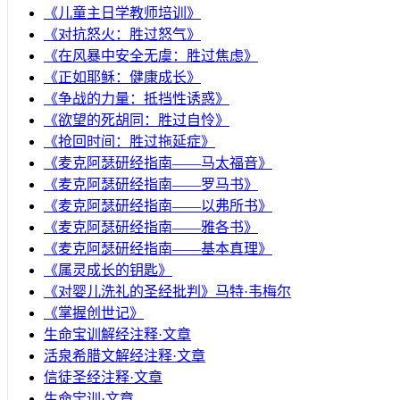
《儿童主日学教师培训》
《对抗怒火：胜过怒气》
《在风暴中安全无虞：胜过焦虑》
《正如耶稣：健康成长》
《争战的力量：抵挡性诱惑》
《欲望的死胡同：胜过自怜》
《抢回时间：胜过拖延症》
《麦克阿瑟研经指南——马太福音》
《麦克阿瑟研经指南——罗马书》
《麦克阿瑟研经指南——以弗所书》
《麦克阿瑟研经指南——雅各书》
《麦克阿瑟研经指南——基本真理》
《属灵成长的钥匙》
《对婴儿洗礼的圣经批判》马特·韦梅尔
《掌握创世记》
生命宝训解经注释·文章
活泉希腊文解经注释·文章
信徒圣经注释·文章
生命宝训·文章