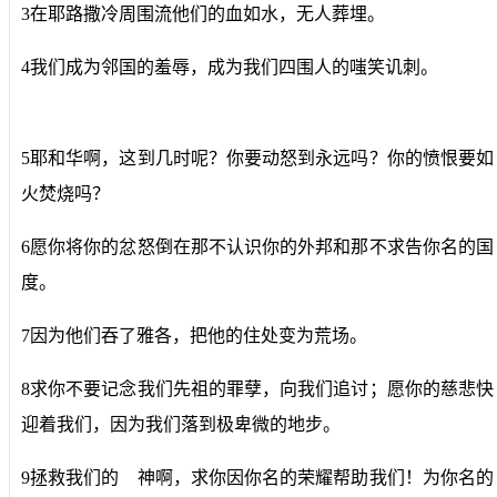
3在耶路撒冷周围流他们的血如水，无人葬埋。
4我们成为邻国的羞辱，成为我们四围人的嗤笑讥刺。
5耶和华啊，这到几时呢？你要动怒到永远吗？你的愤恨要如
火焚烧吗？
6愿你将你的忿怒倒在那不认识你的外邦和那不求告你名的国
度。
7因为他们吞了雅各，把他的住处变为荒场。
8求你不要记念我们先祖的罪孽，向我们追讨；愿你的慈悲快
迎着我们，因为我们落到极卑微的地步。
9拯救我们的 神啊，求你因你名的荣耀帮助我们！为你名的