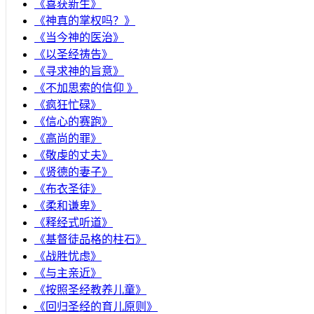
《喜获新生》
《神真的掌权吗？》
《当今神的医治》
《以圣经祷告》
《寻求神的旨意》
《不加思索的信仰 》
《疯狂忙碌》
《信心的赛跑》
《高尚的罪》
《敬虔的丈夫》
《贤德的妻子》
《布衣圣徒》
《柔和谦卑》
《释经式听道》
《基督徒品格的柱石》
《战胜忧虑》
《与主亲近》
《按照圣经教养儿童》
《回归圣经的育儿原则》