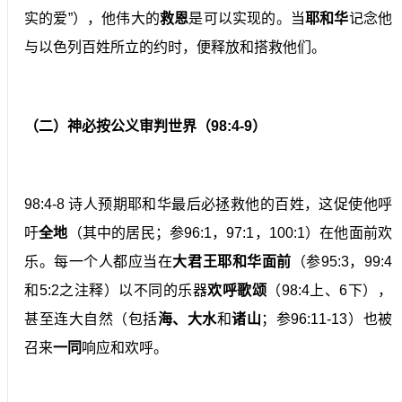
实的爱”），他伟大的
救恩
是可以实现的。当
耶和华
记念他
与以色列百姓所立的约时，便释放和搭救他们。
（二）神必按公义审判世界（98:4-9）
98:4-8 诗人预期耶和华最后必拯救他的百姓，这促使他呼
吁
全地
（其中的居民；参96:1，97:1，100:1）在他面前欢
乐。每一个人都应当在
大君王耶和华面前
（参95:3，99:4
和5:2之注释）以不同的乐器
欢呼歌颂
（98:4上、6下），
甚至连大自然（包括
海、大水
和
诸山
；参96:11-13）也被
召来
一同
响应和欢呼。