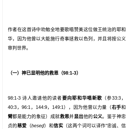
作者在这首诗中劝勉全地要歌唱赞美这位做王统治的耶和
华，因为他曾以大能施行奇事拯救以色列，并且将按公义
审判世界。
（一）神已显明他的救恩（98:1-3）
98:1-3 诗人邀请他的读者
要向耶和华唱新歌
（参33:3，
40:3，96:1，144:9，149:1），因为他曾以力量（
右手
和
臂
都是能力的象征）成就
救恩
并
显出
他的
公义
。鉴于神忠
贞的
慈爱
（
ḥeseḏ
）和
信实
（这两个词可以译作“忠诚、信