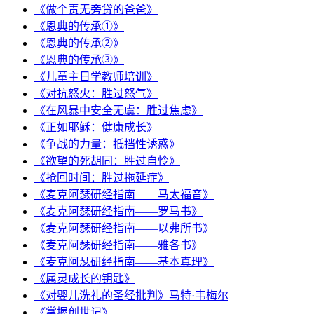
《做个责无旁贷的爸爸》
《恩典的传承①》
《恩典的传承②》
《恩典的传承③》
《儿童主日学教师培训》
《对抗怒火：胜过怒气》
《在风暴中安全无虞：胜过焦虑》
《正如耶稣：健康成长》
《争战的力量：抵挡性诱惑》
《欲望的死胡同：胜过自怜》
《抢回时间：胜过拖延症》
《麦克阿瑟研经指南——马太福音》
《麦克阿瑟研经指南——罗马书》
《麦克阿瑟研经指南——以弗所书》
《麦克阿瑟研经指南——雅各书》
《麦克阿瑟研经指南——基本真理》
《属灵成长的钥匙》
《对婴儿洗礼的圣经批判》马特·韦梅尔
《掌握创世记》