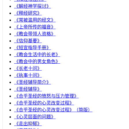
《解经神学探讨》
《释经研究》
《常被滥用的经文》
《上帝所传的福音》
《教会带领人资格》
《信仰基要》
《短宣指导手册》
《教会生活中的长老》
《教会中的男女角色》
《长老十问》
《执事十问》
《圣经辅导简介》
《圣经辅导》
​《合乎圣经的愤怒与压力管理》
《合乎圣经的心灵改变过程》
《合乎圣经的心灵改变过程》（简版）
《心灵层面的问题》
《走出抑郁》