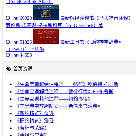
（Satellite Bible Atlas）
60028
最新解经注释书《马太福音注释》
劳伦斯·埃德温·格拉斯科克（Ed Glasscock）著
51826
最新工具书《旧约神学辞典》
（TWOT）上线啦
44553
首页资源
《生命宝训解经注释②——帖前》罗伯特·托马斯
《生命宝训解经注释——使徒行传》F.F布鲁斯
《生命宝训其他注释——约翰书信》
《在恩典中放胆站立——希伯来书注释》
《新约精览》詹逊
《旧约精览》詹逊
《苦杯与荣耀》
《释经与应用》