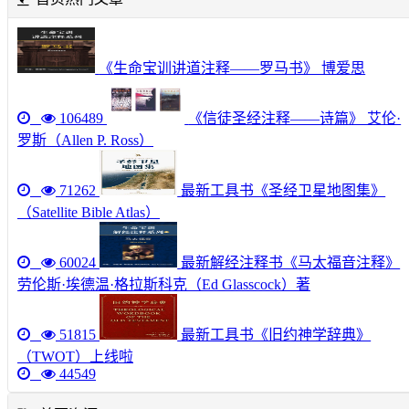
《生命宝训讲道注释——罗马书》 博爱思
106489
《信徒圣经注释——诗篇》 艾伦·
罗斯（Allen P. Ross）
71262
最新工具书《圣经卫星地图集》
（Satellite Bible Atlas）
60024
最新解经注释书《马太福音注释》
劳伦斯·埃德温·格拉斯科克（Ed Glasscock）著
51815
最新工具书《旧约神学辞典》
（TWOT）上线啦
44549