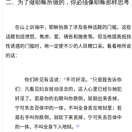
二、
为了做耶稣所做的，你必须像耶稣那样思考
在山上训诲中，耶稣抬高了涉及各种话题的门槛，这些
话题包括愤怒、焦虑、爱、祷告和施舍等。但当祂提高抵挡
性诱惑的门槛时，祂一定使不少的人目瞪口呆。看看祂所说
的话：
你们听见有话说：“不可奸淫。”只是我告诉你
们：凡看见妇女就动淫念的，这人心里已经与她犯
奸淫了。若是你的右眼叫你跌倒，就剜出来丢掉，
宁可失去百体中的一体，不叫全身丢在地狱里；若
是右手叫你跌倒，就砍下来丢掉，宁可失去百体中
[1]
的一体，不叫全身下入地狱。