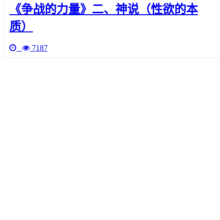
《争战的力量》二、神说（性欲的本
质）
7187