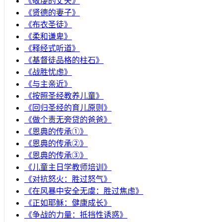
《敬虔的丈夫》
《贤德的妻子》
《布衣圣徒》
《柔和谦卑》
《释经式听道》
《基督徒品格的柱石》
《战胜忧虑》
《与主亲近》
《按照圣经教养儿童》
《回归圣经的育儿原则》
《做个责无旁贷的爸爸》
《恩典的传承①》
《恩典的传承②》
《恩典的传承③》
《儿童主日学教师培训》
《对抗怒火：胜过怒气》
《在风暴中安全无虞：胜过焦虑》
《正如耶稣：健康成长》
《争战的力量：抵挡性诱惑》