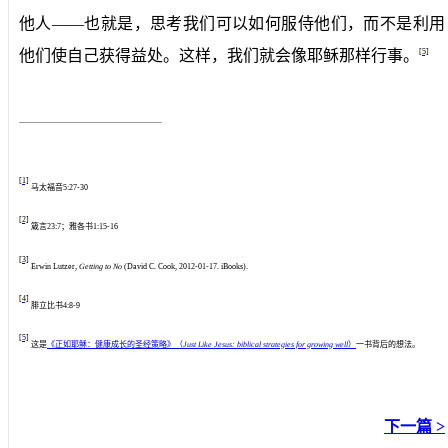
他人——也就是，思考我们可以如何服侍他们，而不是利用
[5]
他们使自己获得益处。这样，我们就会像耶稣那样行事。
[1]
马太福音
5:27-30
[2]
箴言
23:7
；雅各书
1:15-16
[3]
Erwin Lutzer,
Getting to No
(David C. Cook, 2012-01-17. iBooks).
[4]
腓立比书
4:8-9
[5]
这是
《正如耶稣：健康成长的圣经策略》（
Just Like Jesus: biblical strategies for growing well
）
一书背后的想法。
下一篇 >