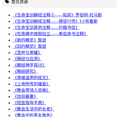
首页资源
《生命宝训解经注释②——帖前》罗伯特·托马斯
《生命宝训解经注释——使徒行传》F.F布鲁斯
《生命宝训其他注释——约翰书信》
《在恩典中放胆站立——希伯来书注释》
《新约精览》詹逊
《旧约精览》詹逊
《苦杯与荣耀》
《释经与应用》
《解经神学探讨》
《释经研究》
《常被滥用的经文》
《上帝所传的福音》
《教会带领人资格》
《信仰基要》
《短宣指导手册》
《教会生活中的长老》
《教会中的男女角色》