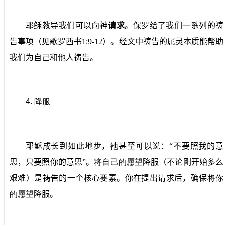
耶稣教导我们可以向神
请求
。保罗给了我们一系列的祷
告事项（见歌罗西书
1:9-12
）。经文中祷告的属灵本质能帮助
我们为自己和他人祷告。
4.
降服
耶稣成长到如此地步，
祂
甚至
可以
说：“不要照我的意
思，只要照你的意思”。
将自己的愿望
降服（不论刚开始多么
艰难）是祷告的一个核心
要
素。你在提出请求后，确保
将你
的愿望
降服。