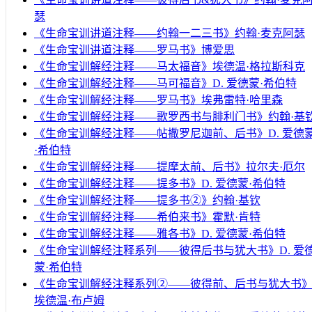
瑟
《生命宝训讲道注释——约翰一二三书》约翰·麦克阿瑟
《生命宝训讲道注释——罗马书》博爱思
《生命宝训解经注释——马太福音》埃德温·格拉斯科克
《生命宝训解经注释——马可福音》D. 爱德蒙·希伯特
《生命宝训解经注释——罗马书》埃弗雷特·哈里森
《生命宝训解经注释——歌罗西书与腓利门书》约翰·基
《生命宝训解经注释——帖撒罗尼迦前、后书》D. 爱德
·希伯特
《生命宝训解经注释——提摩太前、后书》拉尔夫·厄尔
《生命宝训解经注释——提多书》D. 爱德蒙·希伯特
《生命宝训解经注释——提多书②》约翰·基钦
《生命宝训解经注释——希伯来书》霍默·肯特
《生命宝训解经注释——雅各书》D. 爱德蒙·希伯特
《生命宝训解经注释系列——彼得后书与犹大书》D. 爱
蒙·希伯特
《生命宝训解经注释系列②——彼得前、后书与犹大书
埃德温·布卢姆