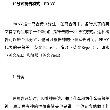
10
分钟祷告模式：
PRAY
PRAY
这一离合诗（译注：在离合诗中，各行文字的英
文首字母组成了一个新词）是祷告的一种记忆方式。
这种祷
告
可以短至几分钟，
也可以
根据神的带领延长时间。
PRAY
代表的是赞美（英文
Praise
）、悔改（英文
Repent
）、请求
（英文
Ask
）和降服（英文
Yield
）。
1.
赞美
在祷告开始时，因着神是
谁
、
做了什么
和
为什么
而赞美
神。通过思考神的性情来赞美他是
谁
。当你记念他
做了什