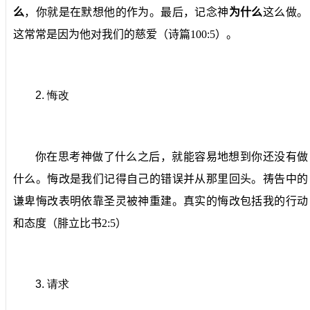
么
，你就是在默想他的作为。最后，记念神
为什么
这么做。
这常常是因为他对我们的慈爱（诗篇
100:5
）。
2.
悔改
你在思考神做了什么之后，就能容易地想到你还没有做
什么。悔改是我们记得自己的错误并从那里回头。祷告中的
谦卑悔改表明依靠圣灵被神重建。真实的悔改包括我的行动
和态度（腓立比书
2:5
）
3.
请求