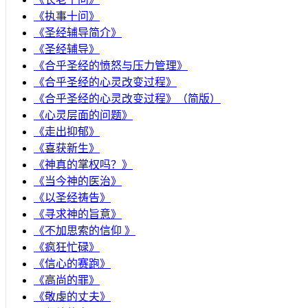
《执事十问》
《圣经辅导简介》
《圣经辅导》
​《合乎圣经的愤怒与压力管理》
《合乎圣经的心灵改变过程》
《合乎圣经的心灵改变过程》（简版）
《心灵层面的问题》
《走出抑郁》
《喜获新生》
《神真的掌权吗？》
《当今神的医治》
《以圣经祷告》
《寻求神的旨意》
《不加思索的信仰 》
《疯狂忙碌》
《信心的赛跑》
《高尚的罪》
《敬虔的丈夫》