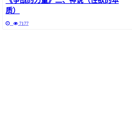
《争战的力量》二、神说（性欲的本
质）
7177