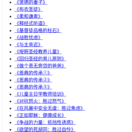
《贤德的妻子》
《布衣圣徒》
《柔和谦卑》
《释经式听道》
《基督徒品格的柱石》
《战胜忧虑》
《与主亲近》
《按照圣经教养儿童》
《回归圣经的育儿原则》
《做个责无旁贷的爸爸》
《恩典的传承①》
《恩典的传承②》
《恩典的传承③》
《儿童主日学教师培训》
《对抗怒火：胜过怒气》
《在风暴中安全无虞：胜过焦虑》
《正如耶稣：健康成长》
《争战的力量：抵挡性诱惑》
《欲望的死胡同：胜过自怜》