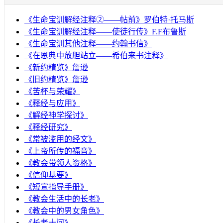
《生命宝训解经注释②——帖前》罗伯特·托马斯
《生命宝训解经注释——使徒行传》F.F布鲁斯
《生命宝训其他注释——约翰书信》
《在恩典中放胆站立——希伯来书注释》
《新约精览》詹逊
《旧约精览》詹逊
《苦杯与荣耀》
《释经与应用》
《解经神学探讨》
《释经研究》
《常被滥用的经文》
《上帝所传的福音》
《教会带领人资格》
《信仰基要》
《短宣指导手册》
《教会生活中的长老》
《教会中的男女角色》
《长老十问》