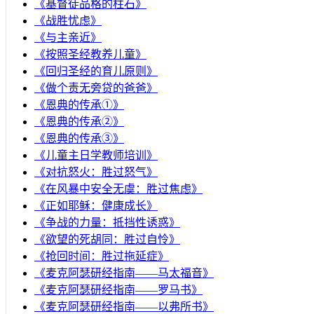
《基督徒品格的柱石》
《战胜忧虑》
《与主亲近》
《按照圣经教养儿童》
《回归圣经的育儿原则》
《做个责无旁贷的爸爸》
《恩典的传承①》
《恩典的传承②》
《恩典的传承③》
《儿童主日学教师培训》
《对抗怒火：胜过怒气》
《在风暴中安全无虞：胜过焦虑》
《正如耶稣：健康成长》
《争战的力量：抵挡性诱惑》
《欲望的死胡同：胜过自怜》
《抢回时间：胜过拖延症》
《麦克阿瑟研经指南——马太福音》
《麦克阿瑟研经指南——罗马书》
《麦克阿瑟研经指南——以弗所书》