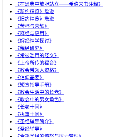
《在恩典中放胆站立——希伯来书注释》
《新约精览》詹逊
《旧约精览》詹逊
《苦杯与荣耀》
《释经与应用》
《解经神学探讨》
《释经研究》
《常被滥用的经文》
《上帝所传的福音》
《教会带领人资格》
《信仰基要》
《短宣指导手册》
《教会生活中的长老》
《教会中的男女角色》
《长老十问》
《执事十问》
《圣经辅导简介》
《圣经辅导》
​《合乎圣经的愤怒与压力管理》