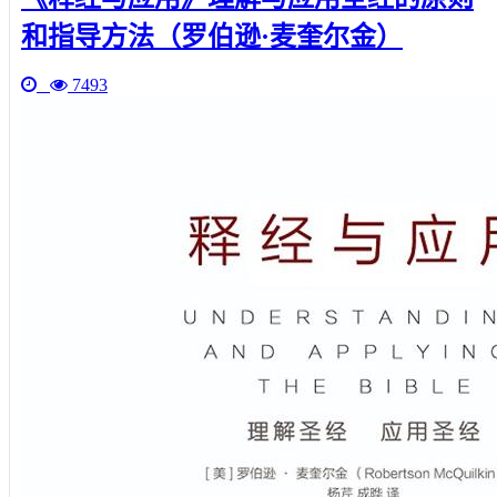
和指导方法（罗伯逊·麦奎尔金）
7493