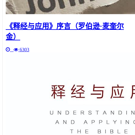
《释经与应用》序言（罗伯逊·麦奎尔
金）
6303