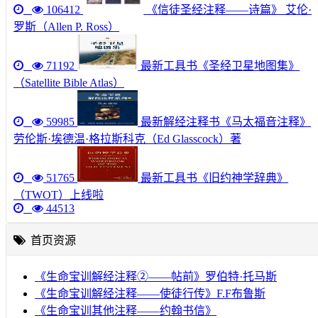
106412
《信徒圣经注释——诗篇》 艾伦·
罗斯（Allen P. Ross）
71192
最新工具书《圣经卫星地图集》
（Satellite Bible Atlas）
59985
最新解经注释书《马太福音注释》
劳伦斯·埃德温·格拉斯科克（Ed Glasscock）著
51765
最新工具书《旧约神学辞典》
（TWOT）上线啦
44513
首页资源
《生命宝训解经注释②——帖前》罗伯特·托马斯
《生命宝训解经注释——使徒行传》F.F布鲁斯
《生命宝训其他注释——约翰书信》