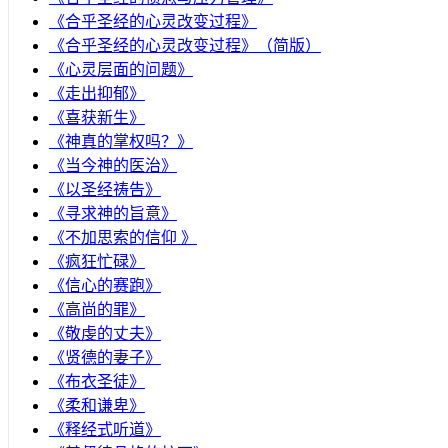
《合乎圣经的心灵改变过程》
《合乎圣经的心灵改变过程》（简版）
《心灵层面的问题》
《走出抑郁》
《喜获新生》
《神真的掌权吗？》
《当今神的医治》
《以圣经祷告》
《寻求神的旨意》
《不加思索的信仰 》
《疯狂忙碌》
《信心的赛跑》
《高尚的罪》
《敬虔的丈夫》
《贤德的妻子》
《布衣圣徒》
《柔和谦卑》
《释经式听道》