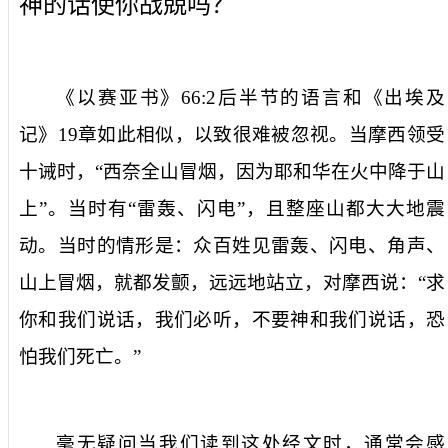
神的话使你战兢吗？
《以赛亚书》
66:2
后半节的语言和《出埃及
记》
19
章如此相似，以致很难被忽视。当摩西领受
十诫时，“西奈全山冒烟，因为耶和华在火中降于山
上”。当时有“雷轰、闪电”，且整座山都大大地震
动。当时的情形是：众百姓见雷轰、闪电、角声、
山上冒烟，就都发颤，远远地站立，对摩西说：“求
你和我们说话，我们必听，不要神和我们说话，恐
怕我们死亡。”
毫无疑问当我们读到这处经文时，通常会感