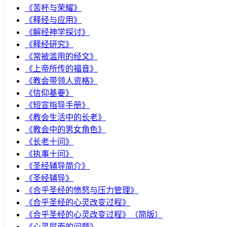
《苦杯与荣耀》
《释经与应用》
《解经神学探讨》
《释经研究》
《常被滥用的经文》
《上帝所传的福音》
《教会带领人资格》
《信仰基要》
《短宣指导手册》
《教会生活中的长老》
《教会中的男女角色》
《长老十问》
《执事十问》
《圣经辅导简介》
《圣经辅导》
​《合乎圣经的愤怒与压力管理》
《合乎圣经的心灵改变过程》
《合乎圣经的心灵改变过程》（简版）
《心灵层面的问题》