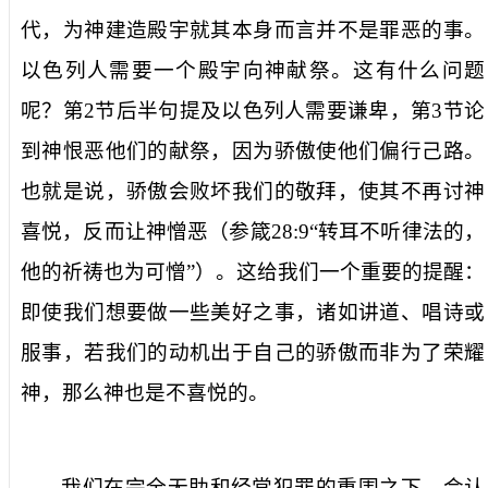
代，为神建造殿宇就其本身而言并不是罪恶的事。
以色列人需要一个殿宇向神献祭。这有什么问题
呢？第
2
节后半句提及以色列人需要谦卑，第
3
节论
到神恨恶他们的献祭，因为骄傲使他们偏行己路。
也就是说，骄傲会败坏我们的敬拜，使其不再讨神
喜悦，反而让神憎恶（参箴
28:9
“转耳不听律法的，
他的祈祷也为可憎”）。这给我们一个重要的提醒：
即使我们想要做一些美好之事，诸如讲道、唱诗或
服事，若我们的动机出于自己的骄傲而非为了荣耀
神，那么神也是不喜悦的。
我们在完全无助和经常犯罪的重围之下，会认