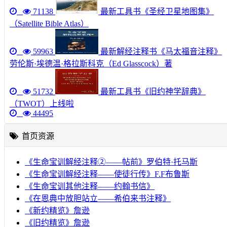
71138
最新工具书《圣经卫星地图集》
（Satellite Bible Atlas）
59963
最新解经注释书《马太福音注释》
劳伦斯·埃德温·格拉斯科克（Ed Glasscock）著
51732
最新工具书《旧约神学辞典》
（TWOT）上线啦
44495
首页资源
《生命宝训解经注释②——帖前》罗伯特·托马斯
《生命宝训解经注释——使徒行传》F.F布鲁斯
《生命宝训其他注释——约翰书信》
《在恩典中放胆站立——希伯来书注释》
《新约精览》詹逊
《旧约精览》詹逊