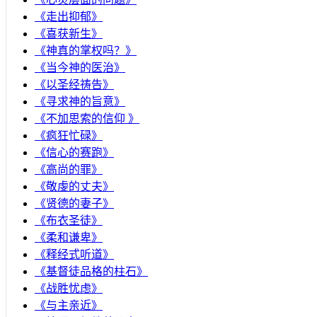
《走出抑郁》
《喜获新生》
《神真的掌权吗？》
《当今神的医治》
《以圣经祷告》
《寻求神的旨意》
《不加思索的信仰 》
《疯狂忙碌》
《信心的赛跑》
《高尚的罪》
《敬虔的丈夫》
《贤德的妻子》
《布衣圣徒》
《柔和谦卑》
《释经式听道》
《基督徒品格的柱石》
《战胜忧虑》
《与主亲近》