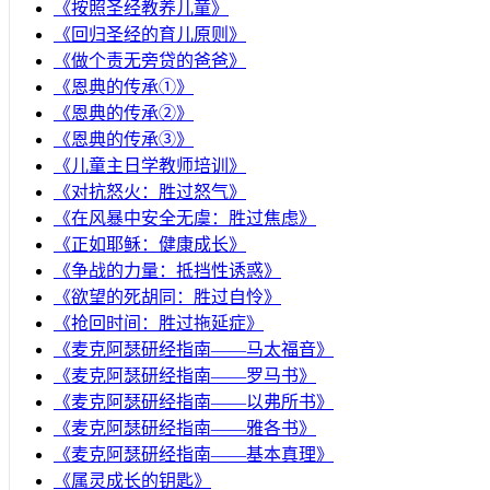
《按照圣经教养儿童》
《回归圣经的育儿原则》
《做个责无旁贷的爸爸》
《恩典的传承①》
《恩典的传承②》
《恩典的传承③》
《儿童主日学教师培训》
《对抗怒火：胜过怒气》
《在风暴中安全无虞：胜过焦虑》
《正如耶稣：健康成长》
《争战的力量：抵挡性诱惑》
《欲望的死胡同：胜过自怜》
《抢回时间：胜过拖延症》
《麦克阿瑟研经指南——马太福音》
《麦克阿瑟研经指南——罗马书》
《麦克阿瑟研经指南——以弗所书》
《麦克阿瑟研经指南——雅各书》
《麦克阿瑟研经指南——基本真理》
《属灵成长的钥匙》