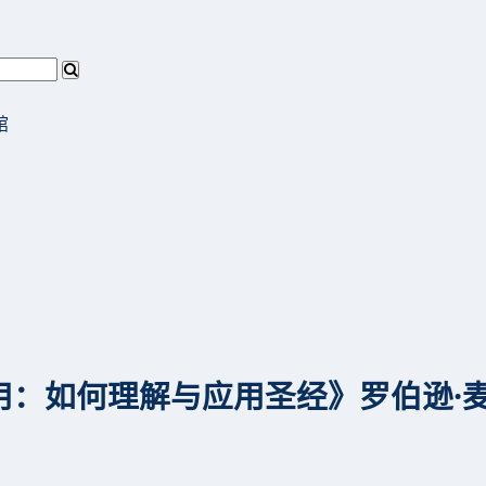
馆
：如何理解与应用圣经》罗伯逊·麦奎