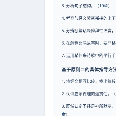
3. 分析句子结构。（
10章
）
4. 考查与经文紧密衔接的
5. 分辨哪些话是修辞性语言
6. 在解释比喻故事时，要严
7. 运用希伯来诗歌中的平行
基于原则二的具体指导方法
1. 将经文相互比较，找出
2. 认识启示真理的连贯性。（
3. 既然认定圣经是神所默
章
）