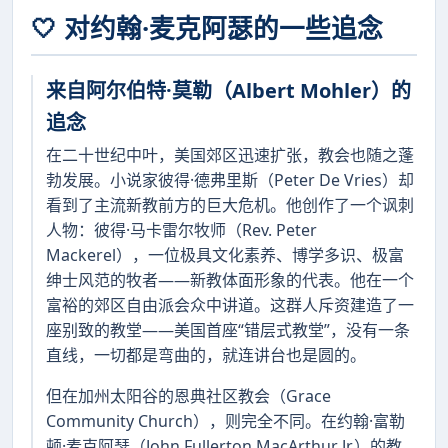
🤍 对约翰·麦克阿瑟的一些追念
来自阿尔伯特·莫勒（Albert Mohler）的
追念
在二十世纪中叶，美国郊区迅速扩张，教会也随之蓬
勃发展。小说家彼得·德弗里斯（Peter De Vries）却
看到了主流新教前方的巨大危机。他创作了一个讽刺
人物：彼得·马卡雷尔牧师（Rev. Peter
Mackerel），一位极具文化素养、博学多识、极富
绅士风范的牧者——新教体面形象的代表。他在一个
富裕的郊区自由派会众中讲道。这群人斥资建造了一
座别致的教堂——美国首座“错层式教堂”，没有一条
直线，一切都是弯曲的，就连讲台也是圆的。
但在加州太阳谷的恩典社区教会（Grace
Community Church），则完全不同。在约翰·富勒
顿·麦克阿瑟（John Fullerton MacArthur Jr.）的教