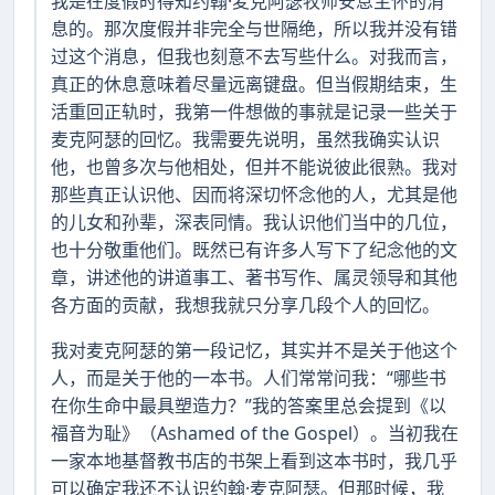
我是在度假时得知约翰·麦克阿瑟牧师安息主怀的消
息的。那次度假并非完全与世隔绝，所以我并没有错
过这个消息，但我也刻意不去写些什么。对我而言，
真正的休息意味着尽量远离键盘。但当假期结束，生
活重回正轨时，我第一件想做的事就是记录一些关于
麦克阿瑟的回忆。我需要先说明，虽然我确实认识
他，也曾多次与他相处，但并不能说彼此很熟。我对
那些真正认识他、因而将深切怀念他的人，尤其是他
的儿女和孙辈，深表同情。我认识他们当中的几位，
也十分敬重他们。既然已有许多人写下了纪念他的文
章，讲述他的讲道事工、著书写作、属灵领导和其他
各方面的贡献，我想我就只分享几段个人的回忆。
我对麦克阿瑟的第一段记忆，其实并不是关于他这个
人，而是关于他的一本书。人们常常问我：“哪些书
在你生命中最具塑造力？”我的答案里总会提到《以
福音为耻》（Ashamed of the Gospel）。当初我在
一家本地基督教书店的书架上看到这本书时，我几乎
可以确定我还不认识约翰·麦克阿瑟。但那时候，我