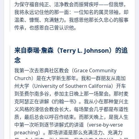
为保守福音纯正、洁净教会而振臂疾呼——但我想，
我将永远记住他的那一面：一位知名的属灵领袖，却
温柔、慷慨、充满魅力。我感恩他那长久忠心的服事
传承，也感恩自己曾认识他。
来自泰瑞·詹森（Terry L. Johnson）的追
念
我第一次去恩典社区教会（Grace Community
Church）是在大学新生那年。我和一群朋友从南加
州大学（University of Southern California）开车
到圣费尔南多谷，参加主日晚上那一场聚会。那时麦
克阿瑟正在讲解《约翰一书》。我从小在那种复兴主
义风格的浸信会教会长大，每场聚会几乎都是布道性
质，最后总会以呼召作结束。而那天晚上，是我人生
中第一次听到逐节讲解式的讲道（verse-by-verse
preaching）。那场讲道是那么充满活力、充满力