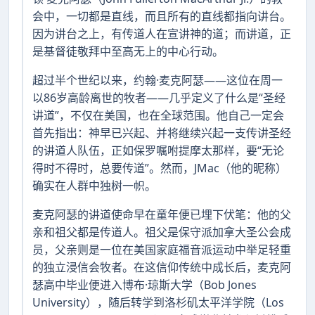
会中，一切都是直线，而且所有的直线都指向讲台。
因为讲台之上，有传道人在宣讲神的道；而讲道，正
是基督徒敬拜中至高无上的中心行动。
超过半个世纪以来，约翰·麦克阿瑟——这位在周一
以86岁高龄离世的牧者——几乎定义了什么是“圣经
讲道”，不仅在美国，也在全球范围。他自己一定会
首先指出：神早已兴起、并将继续兴起一支传讲圣经
的讲道人队伍，正如保罗嘱咐提摩太那样，要“无论
得时不得时，总要传道”。然而，JMac（他的昵称）
确实在人群中独树一帜。
麦克阿瑟的讲道使命早在童年便已埋下伏笔：他的父
亲和祖父都是传道人。祖父是保守派加拿大圣公会成
员，父亲则是一位在美国家庭福音派运动中举足轻重
的独立浸信会牧者。在这信仰传统中成长后，麦克阿
瑟高中毕业便进入博布·琼斯大学（Bob Jones
University），随后转学到洛杉矶太平洋学院（Los