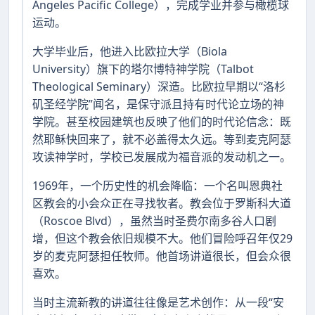
Angeles Pacific College），完成学业并参与橄榄球
运动。
大学毕业后，他进入比欧拉大学（Biola
University）旗下的塔尔博特神学院（Talbot
Theological Seminary）深造。比欧拉早期以“洛杉
矶圣经学院”闻名，是保守派且持有时代论立场的神
学院。甚至校园建筑也反映了他们的时代论信念：既
然耶稣快回来了，就不必盖得太久远。等到麦克阿瑟
攻读神学时，学校已发展成为福音派的发动机之一。
1969年，一个历史性的机会降临：一个名叫恩典社
区教会的小会众正在寻找牧者。教会位于罗斯科大道
（Roscoe Blvd），虽然当时圣费尔南多谷人口剧
增，但这个教会依旧规模不大。他们冒险呼召年仅29
岁的麦克阿瑟担任牧师。他首场讲道很长，但会众很
喜欢。
当时主流新教的讲道往往像是艺术创作：从一段“安