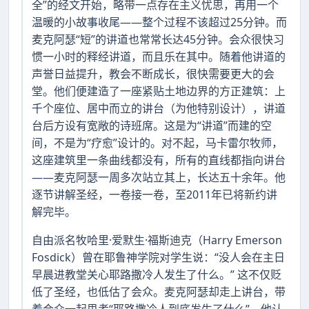
全”的经文开始，略带一点存在主义忧思，再用一个
温暖的小故事收尾——整个过程不该超过25分钟。而
麦克阿瑟“短”的讲道也常常长达45分钟。会众很快习
惯一小时的释经讲道，而且乐在其中。随着他讲道的
声誉日益提升，教会不断成长，很快需要更大的会
堂。他们便建造了一座紧贴土地边界的方正建筑：上
千个座位、居中而立的讲台（为他特别设计），讲道
台后方设有宽敞的诗班席。这是为“讲道”而建的空
间，不是为“疗愈”设计的。对不起，马卡雷尔牧师，
这座建筑里一条曲线都没有，所有的直线都指向讲台
——麦克阿瑟一周多次站立其上，长达五十余年。他
逐节讲解圣经，一卷接一卷，至2011年已将新约讲
解完毕。
自由派名牧哈里·爱默生·福斯迪克（Harry Emerson
Fosdick）曾在耶鲁神学院对学生说：“没人会在主日
早晨进教堂关心耶路撒冷人发生了什么。” 这不仅贬
低了圣经，也低估了会众。麦克阿瑟却走上讲台，带
着会众一起思考“耶路撒冷人到底发生了什么”。他认