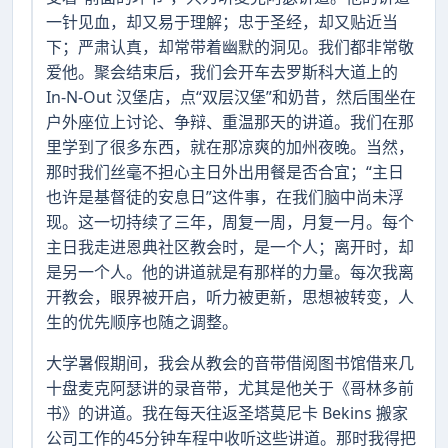
一针见血，却又易于理解；忠于圣经，却又贴近当
下；严肃认真，却常带着幽默的洞见。我们都非常敬
爱他。聚会结束后，我们会开车去罗斯科大道上的
In-N-Out 汉堡店，点“双层汉堡”和奶昔，然后围坐在
户外座位上讨论、争辩、重温那天的讲道。我们在那
里学到了很多东西，就在那凉爽的加州夜晚。当然，
那时我们丝毫不担心主日外出用餐是否合宜；“主日
也许是基督徒的安息日”这件事，在我们脑中尚未浮
现。这一切持续了三年，周复一周，月复一月。每个
主日我走进恩典社区教会时，是一个人；离开时，却
是另一个人。他的讲道就是有那样的力量。每次我离
开教会，眼界被开启，听力被更新，思想被转变，人
生的优先顺序也随之调整。
大学暑假期间，我会从教会的音带借阅图书馆借来几
十盘麦克阿瑟讲的录音带，尤其是他关于《哥林多前
书》的讲道。我在每天往返圣塔莫尼卡 Bekins 搬家
公司工作的45分钟车程中收听这些讲道。那时我得把