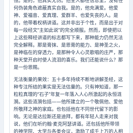
恒。是的，他真实无伪。他全人都在信息里，没有任
何伪装角色遮蔽真实自我。是的，他充满爱。他爱
神、爱福音、爱真理、爱群羊、也爱失丧的人。是
的，他带着权柄讲道。这并非出于个性，而是出于对
每一段经文“主如此说”的完全顺服。然而，即使把以
上这些释经讲道的标志都写下来，那种能力仍然无法
完全解释。那是膏抹、是恩膏的能力、是神圣之火，
是神临在的穿透力，是那种令人心灵歌唱的庄严，那
种天堂开启时使人流泪的喜乐。我们还能说什么？那
是一份恩赐。
无法衡量的果效：五十多年持续不断地讲解圣经，这
种专注所结的果实是无法估量的。只有神知道，那一
粒粒真理的“石子”年复一年落入人心所激起的永恒涟
漪。这些涟漪包括——他所建立的一个敬佩他、爱他
所敬拜之神的家庭。也包括他在不同世代留下的影
响。无论是达拉斯还是迪拜，都有年轻人走来对我
说，他们在听约翰·麦克阿瑟讲道。还包括他所带领
的神学院、大学与各类会议，激励了成千上万的人相