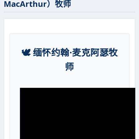
MacArthur）牧师
🕊️ 缅怀约翰·麦克阿瑟牧
师