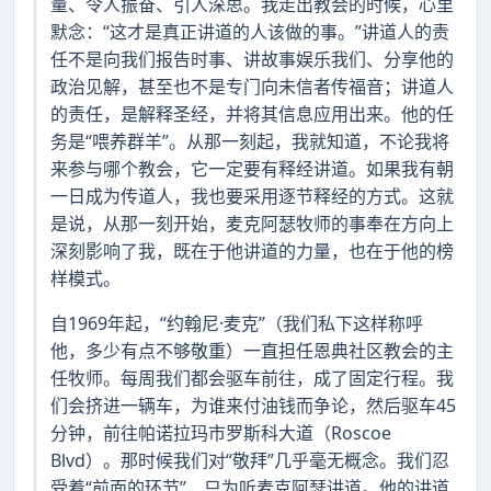
量、令人振奋、引人深思。我走出教会的时候，心里
默念：“这才是真正讲道的人该做的事。”讲道人的责
任不是向我们报告时事、讲故事娱乐我们、分享他的
政治见解，甚至也不是专门向未信者传福音；讲道人
的责任，是解释圣经，并将其信息应用出来。他的任
务是“喂养群羊”。从那一刻起，我就知道，不论我将
来参与哪个教会，它一定要有释经讲道。如果我有朝
一日成为传道人，我也要采用逐节释经的方式。这就
是说，从那一刻开始，麦克阿瑟牧师的事奉在方向上
深刻影响了我，既在于他讲道的力量，也在于他的榜
样模式。
自1969年起，“约翰尼·麦克”（我们私下这样称呼
他，多少有点不够敬重）一直担任恩典社区教会的主
任牧师。每周我们都会驱车前往，成了固定行程。我
们会挤进一辆车，为谁来付油钱而争论，然后驱车45
分钟，前往帕诺拉玛市罗斯科大道（Roscoe
Blvd）。那时候我们对“敬拜”几乎毫无概念。我们忍
受着“前面的环节”，只为听麦克阿瑟讲道。他的讲道