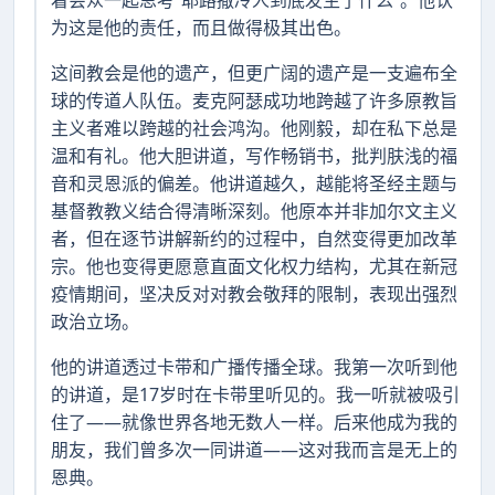
为这是他的责任，而且做得极其出色。
这间教会是他的遗产，但更广阔的遗产是一支遍布全
球的传道人队伍。麦克阿瑟成功地跨越了许多原教旨
主义者难以跨越的社会鸿沟。他刚毅，却在私下总是
温和有礼。他大胆讲道，写作畅销书，批判肤浅的福
音和灵恩派的偏差。他讲道越久，越能将圣经主题与
基督教教义结合得清晰深刻。他原本并非加尔文主义
者，但在逐节讲解新约的过程中，自然变得更加改革
宗。他也变得更愿意直面文化权力结构，尤其在新冠
疫情期间，坚决反对对教会敬拜的限制，表现出强烈
政治立场。
他的讲道透过卡带和广播传播全球。我第一次听到他
的讲道，是17岁时在卡带里听见的。我一听就被吸引
住了——就像世界各地无数人一样。后来他成为我的
朋友，我们曾多次一同讲道——这对我而言是无上的
恩典。