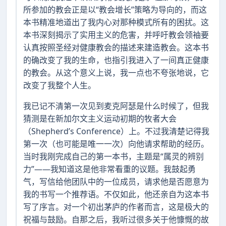
所参加的教会正是以“教会增长”策略为导向的，而这
本书精准地道出了我内心对那种模式所有的困扰。这
本书深刻揭示了实用主义的危害，并呼吁教会领袖要
认真按照圣经对健康教会的描述来建造教会。这本书
的确改变了我的生命，也指引我进入了一间真正健康
的教会。从这个意义上说，我一点也不夸张地说，它
改变了我整个人生。
我已记不清第一次见到麦克阿瑟是什么时候了，但我
猜测是在新加尔文主义运动初期的牧者大会
（Shepherd’s Conference）上。不过我清楚记得我
第一次（也可能是唯一一次）向他请求帮助的经历。
当时我刚完成自己的第一本书，主题是“属灵的辨别
力”——我知道这是他非常看重的议题。我鼓起勇
气，写信给他团队中的一位成员，请求他是否愿意为
我的书写一个推荐语。不仅如此，他还亲自为这本书
写了序言。对一个初出茅庐的作者而言，这是极大的
祝福与鼓励。自那之后，我听过很多关于他慷慨的故