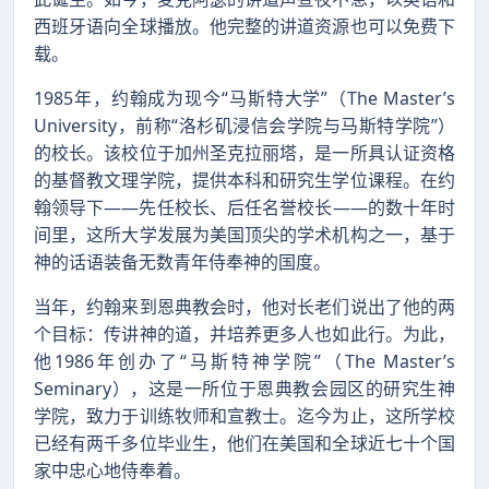
西班牙语向全球播放。他完整的讲道资源也可以免费下
载。
1985年，约翰成为现今“马斯特大学”（The Master’s
University，前称“洛杉矶浸信会学院与马斯特学院”）
的校长。该校位于加州圣克拉丽塔，是一所具认证资格
的基督教文理学院，提供本科和研究生学位课程。在约
翰领导下——先任校长、后任名誉校长——的数十年时
间里，这所大学发展为美国顶尖的学术机构之一，基于
神的话语装备无数青年侍奉神的国度。
当年，约翰来到恩典教会时，他对长老们说出了他的两
个目标：传讲神的道，并培养更多人也如此行。为此，
他1986年创办了“马斯特神学院”（The Master’s
Seminary），这是一所位于恩典教会园区的研究生神
学院，致力于训练牧师和宣教士。迄今为止，这所学校
已经有两千多位毕业生，他们在美国和全球近七十个国
家中忠心地侍奉着。