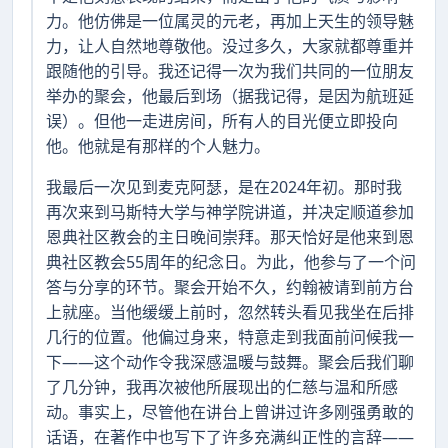
力。他仿佛是一位属灵的元老，再加上天生的领导魅
力，让人自然地尊敬他。没过多久，大家就都尊重并
跟随他的引导。我还记得一次为我们共同的一位朋友
举办的聚会，他最后到场（据我记得，是因为航班延
误）。但他一走进房间，所有人的目光便立即投向
他。他就是有那样的个人魅力。
我最后一次见到麦克阿瑟，是在2024年初。那时我
再次来到马斯特大学与神学院讲道，并决定顺道参加
恩典社区教会的主日晚间崇拜。那天恰好是他来到恩
典社区教会55周年的纪念日。为此，他参与了一个问
答与分享的环节。聚会开始不久，约翰被请到前方台
上就座。当他缓缓上前时，忽然转头看见我坐在后排
几行的位置。他偏过身来，特意走到我面前问候我一
下——这个动作令我深感温暖与鼓舞。聚会后我们聊
了几分钟，我再次被他所展现出的仁慈与温和所感
动。事实上，尽管他在讲台上曾讲过许多刚强勇敢的
话语，在著作中也写下了许多充满纠正性的言辞——