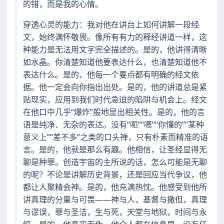
的错，而是我的心情。
穿透心灵的能力：我对他在讲台上如何讲解一段经
文，始终满怀敬畏。像所有有力的释经讲道一样，这
种能力是无法用文字完全描述的。是的，他讲得清晰
如水晶。你清楚知道他要表达什么，也清楚知道他不
表达什么。是的，他每一个要点都有明确的经文依
据。他一定会向你指出出处。是的，他的讲道总是紧
贴现实，应用到我们时代急迫的陷阱与机会上。经文
在他口中几乎“爆炸”般地显出相关性。是的，他的言
语是纯净、无杂的表达。没有“呃”“嗯”“你懂的”“某种
意义上”“差不多”之类的口头禅，只有朴素而精准的语
言。是的，他就是那么有趣。他相信，让圣经显得无
聊是种罪。创造宇宙的主所说的话，怎么可能是无聊
的呢？不论是讲解历史背景，还是回应当代争议，他
都让人聚精会神。是的，他充满热忱。他感受到他所
讲真理的分量与可畏——神与人，基督与撒但，真理
与谬误，罪与圣洁，生与死，天堂与地狱，时间与永