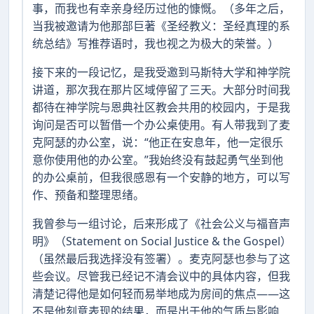
事，而我也有幸亲身经历过他的慷慨。（多年之后，
当我被邀请为他那部巨著《圣经教义：圣经真理的系
统总结》写推荐语时，我也视之为极大的荣誉。）
接下来的一段记忆，是我受邀到马斯特大学和神学院
讲道，那次我在那片区域停留了三天。大部分时间我
都待在神学院与恩典社区教会共用的校园内，于是我
询问是否可以暂借一个办公桌使用。有人带我到了麦
克阿瑟的办公室，说：“他正在安息年，他一定很乐
意你使用他的办公室。”我始终没有鼓起勇气坐到他
的办公桌前，但我很感恩有一个安静的地方，可以写
作、预备和整理思绪。
我曾参与一组讨论，后来形成了《社会公义与福音声
明》（Statement on Social Justice & the Gospel）
（虽然最后我选择没有签署）。麦克阿瑟也参与了这
些会议。尽管我已经记不清会议中的具体内容，但我
清楚记得他是如何轻而易举地成为房间的焦点——这
不是他刻意表现的结果，而是出于他的气质与影响