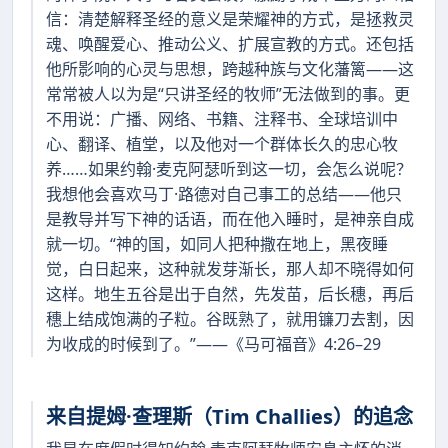
信：清楚解释圣经的意义是荣耀神的方式，是拯救灵
魂、唤醒爱心、推动公义、扩展宣教的方式。还包括
他所影响的心灵与思想，跨越种族与文化藩篱——这
常常被人以为是“只讲圣经的牧师”无法做到的事。更
不用说：广播、网络、书籍、注释书、全球培训中
心、翻译、植堂，以及他对一个群体长久的忠心牧
养……如果约翰·麦克阿瑟听到这一切，会怎么说呢？
我想他会喜欢马丁·路德对自己事工的总结——他只
是教导并写下神的话语，而在他入睡时，是神亲自成
就一切。“神的国，如同人把种撒在地上，黑夜睡
觉，白日起来，这种就发芽渐长，那人却不晓得如何
这样。地生五谷是出于自然，先发苗，后长穗，再后
穗上结成饱满的子粒。谷既熟了，就用镰刀去割，因
为收成的时候到了。”——《马可福音》4:26–29
来自提姆·查理斯（Tim Challies）的追念