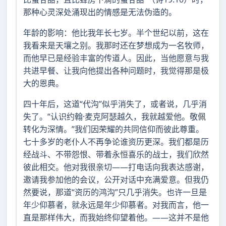
那种心灵深处涌现出的情感是无法伪造的。
年龄的影响：他比我年长七岁。半个世纪以前，这在
我看来是天壤之别。我那时还在梦想成为一名牧师，
而他早已是经验丰富的传道人。因此，当他愿意与我
共进早餐、让我向他提出各种问题时，我觉得那是极
大的恩典。
四十年后，这道“代沟”似乎消失了，或者说，几乎消
失了。“认识约翰·麦克阿瑟越久，我就越爱他。敬佩
转化为深情。”我们因荣耀的共同信仰而彼此尊重。
七十多岁的老仆人不再争论谁资历更深。我们都是历
经战斗、不带怨恨、带着永恒喜乐的战士，我们欣然
彼此相交。他对我很亲切——打电话向我表达感谢，
邀请我参加他的会议，公开对话中充满爱意。但我仍
然要说，那道“资历的鸿沟”只几乎消失。也许一旦是
年少仰慕者，就永远是年少仰慕者。对我而言，他一
直是那样伟大，而我始终仰望着他。——这并不是他