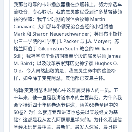
我那台可靠的卡带播放器插在点烟器上，努力穿透车
流噪音，专心聆听。我的属灵旅程受到许多基督徒领
袖的塑造：我年少时期的浸信会牧师 Martin
Canavan；大四那年带领兄弟会查经的小组领袖
Mark 和 Sharon Neuenschwander；英国布里斯托
尔三一学院的神学家 J.I. Packer 与 J.A. Motyer；苏
格兰阿伯丁 Gilcomston South 教会的 William
Still；我神学院毕业初期事奉阶段的属灵导师 James
M. Baird；以及改革宗崇拜历史神学家 Hughes O.
Old。令人肃然起敬的是，我属灵生命中的这些榜
样，如今除了麦克阿瑟，其他都已安息主怀。
约翰·麦克阿瑟也是我心中这群属灵伟人的一员。五
十年来，他一直是我讲道事奉的主要典范。为什么我
会坚持近四十年逐卷逐节讲道，涵盖66卷圣经中的
50卷？为什么就连专题讲道也总是以某段经文为基
础？这都是我从麦克阿瑟那里学来的。为什么我坚信
圣经永远是最相关、最新鲜、最发人深省、最具挑