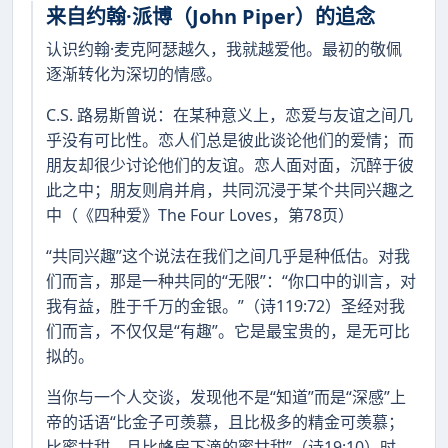
来自约翰·派博（John Piper）的追念
认识约翰·麦克阿瑟越久，我就越爱他。最初的敬佩
逐渐转化为深切的情感。
C.S. 路易斯曾说：在某种意义上，恋爱与友谊之间几
乎没有可比性。恋人们总是彼此谈论他们的爱情；而
朋友却很少讨论他们的友谊。恋人面对面，沉醉于彼
此之中；朋友则肩并肩，共同沉浸于某个共同兴趣之
中（《四种爱》The Four Loves，第78页）
“共同兴趣”这个说法在我们之间几乎是种低估。对我
们而言，那是一种共同的“无限”：“你口中的训言，对
我有益，胜于千万的金银。”（诗119:72）圣经对我
们而言，不仅仅是“有趣”。它是最宝贵的，是无可比
拟的。
当你与一个人交谈，发现他不是“知道”而是“深感”上
帝的话语“比金子可羡慕，且比极多的精金可羡慕；
比蜜甘甜，且比蜂房下滴的蜜甘甜”（诗19:10）时，