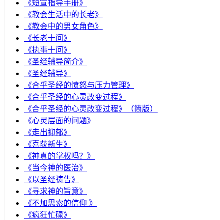
《短宣指导手册》
《教会生活中的长老》
《教会中的男女角色》
《长老十问》
《执事十问》
《圣经辅导简介》
《圣经辅导》
​《合乎圣经的愤怒与压力管理》
《合乎圣经的心灵改变过程》
《合乎圣经的心灵改变过程》（简版）
《心灵层面的问题》
《走出抑郁》
《喜获新生》
《神真的掌权吗？》
《当今神的医治》
《以圣经祷告》
《寻求神的旨意》
《不加思索的信仰 》
《疯狂忙碌》