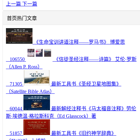
上一篇
下一篇
首页热门文章
《生命宝训讲道注释——罗马书》 博爱思
106550
《信徒圣经注释——诗篇》 艾伦·罗斯
（Allen P. Ross）
71305
最新工具书《圣经卫星地图集》
（Satellite Bible Atlas）
60044
最新解经注释书《马太福音注释》劳伦
斯·埃德温·格拉斯科克（Ed Glasscock）著
51857
最新工具书《旧约神学辞典》