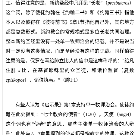
工。值得注意的是，新约圣经中凡用到“长老”（
presbuteros
）
这个词，除了使徒约翰在《约翰二书》和《约翰三书》指他
本人以及彼得在《彼得前书》
5
章
1
节指他自己外，其它地方
都是复数形式。新约教会的常规模式是多位长老共同治理。
整本新约圣经里没有一处单一牧师治会的记载。并不是说当
时一定没有这类情况，而是圣经没有这样的记载。同样值得
注意的是，保罗在写给腓立比人的信中是这样称呼的：“给凡
住腓立比，在基督耶稣里的众圣徒，和诸位监督（复数
episkopos
），诸位执事。”（腓
1:1
）
有些人认为《启示录》第
1
章支持单一牧师治会。使徒约
翰在此处提到：“七个教会的使者”（
1:20
）。天使（
angel
）
这个词也有“使者”的意思，那些主张单一牧师治会的人辩
称：此处与
2
、
3
章里提到的使者都是指教会的牧师。这种诠