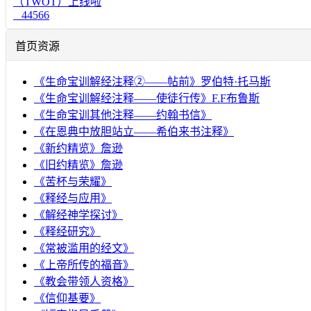
（TWOT）上线啦
44566
首页资源
《生命宝训解经注释②——帖前》罗伯特·托马斯
《生命宝训解经注释——使徒行传》F.F布鲁斯
《生命宝训其他注释——约翰书信》
《在恩典中放胆站立——希伯来书注释》
《新约精览》詹逊
《旧约精览》詹逊
《苦杯与荣耀》
《释经与应用》
《解经神学探讨》
《释经研究》
《常被滥用的经文》
《上帝所传的福音》
《教会带领人资格》
《信仰基要》