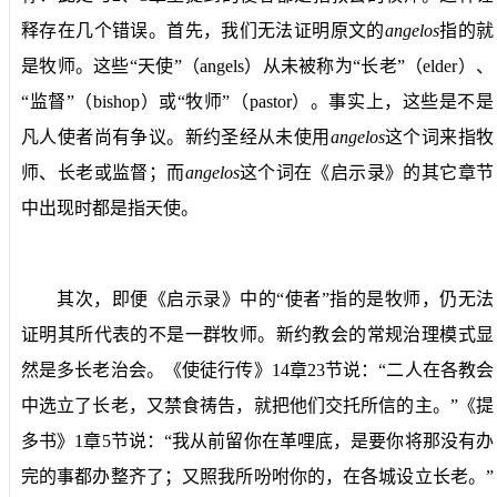
释存在几个错误。首先，我们无法证明原文的
angelo
s
指的就
是牧师。这些“天使”（
angels
）从未被称为“长老”（
elder
）、
“监督”（
bishop
）或“牧师”（
pastor
）。事实上，这些是不是
凡人使者尚有争议。新约圣经从未使用
angelos
这个词来指牧
师、长老或监督；而
angelos
这个词在《启示录》的其它章节
中出现时都是指天使。
其次，即便《启示录》中的“使者”指的是牧师，仍无法
证明其所代表的不是一群牧师。新约教会的常规治理模式显
然是多长老治会。《使徒行传》
14
章
23
节说：“二人在各教会
中选立了长老，又禁食祷告，就把他们交托所信的主。”《提
多书》
1
章
5
节说：“我从前留你在革哩底，是要你将那没有办
完的事都办整齐了；又照我所吩咐你的，在各城设立长老。”