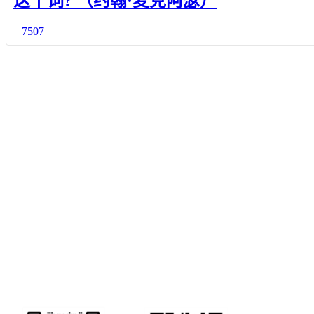
这个词? （约翰·麦克阿瑟）
7507