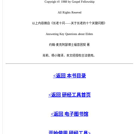
Copyrigh t© 1988 by Gospel Fellowship
All Rights Reseved
以上内容摘自《长老十问——关于长老的十个关键问题》
Answering Key Questions about Elders
约翰·麦克阿瑟博士福音团契 著
肖莉、杨小隆译，本文经授权合法使用。
<返回
本书目录
<
返回
研经工具首页
<返回
电子图书馆
开始使用
研经工具
>