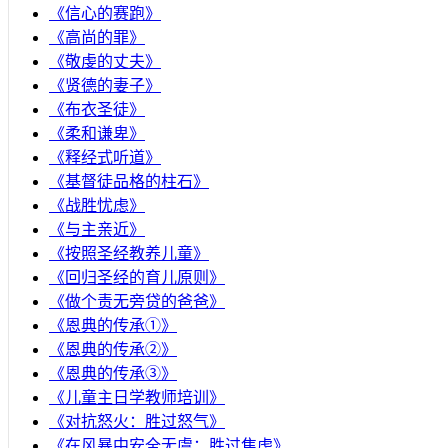
《信心的赛跑》
《高尚的罪》
《敬虔的丈夫》
《贤德的妻子》
《布衣圣徒》
《柔和谦卑》
《释经式听道》
《基督徒品格的柱石》
《战胜忧虑》
《与主亲近》
《按照圣经教养儿童》
《回归圣经的育儿原则》
《做个责无旁贷的爸爸》
《恩典的传承①》
《恩典的传承②》
《恩典的传承③》
《儿童主日学教师培训》
《对抗怒火：胜过怒气》
《在风暴中安全无虞：胜过焦虑》