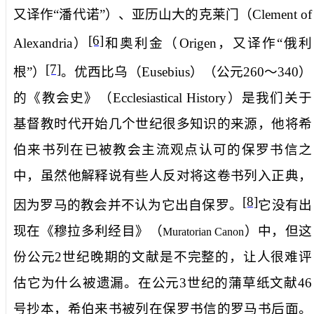
又译作“潘代诺”）
、
亚历山大的克莱门（
Clement of
[6]
Alexandria
）
和
奥利金（
Origen
，又译作“俄利
[7]
根”）
。
优西比乌（
Eusebius
）
（公元
260
～
340
）
的
《教会史》（
Ecclesiastical History
）
是我们关于
基督教时代开始几个世纪很多知识的来源，他将希
伯来书列在已被教会主流观点认可的保罗书信之
中，虽然他解释说有些人反对将这卷书列入正典，
[8]
因为罗马的教会并不认为它出自保罗。
它没有出
现在《穆拉多利经目》（
）中，但这
Muratorian Canon
份公元
2
世纪晚期的文献是不完整的，让人很难评
估它为什么被遗漏。在公元
3
世纪的蒲草纸文献
46
号抄本，希伯来书被列在保罗书信的罗马书后面。