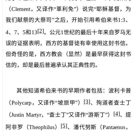
（
Clement
，又译作“革利免”）
说完“耶稣基督，为
我们献祭的大祭司”之后，开始引用希伯来书
1:3
、
[2]
4
、
7
、
5
和
13
。公元
1
世纪的最后十年来自罗马无
误的证据表明，西方的基督徒有幸使用这封书信。
但奇怪的是，西方教会（显然）是最早获得这封书
信的，却是最后普遍承认其正典性的。
其他知道希伯来书的早期作者包括：
波利卡普
[3]
（
Polycarp
，又译作“坡旅甲”）
、
殉道者查士丁
[4]
（
Justin Martyr
，“查士丁”又译作“游斯丁”
）
、提
[5]
阿非罗（
Theophilus
）
、
潘代努斯（
Pantaenus
，