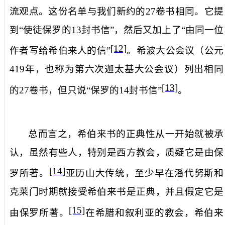
流观点。这份名单与我们新约的
27
卷书相同。它提
到“使徒保罗的
13
封书信”，然后又加上了“由同一位
[12]
作者写给希伯来人的信”
。希波大公会议（公元
419
年，也称为第六次迦太基大公会议）列出相同
[13]
的
27
卷书，但只说“保罗的
14
封书信”
。
总而言之，希伯来书的正典性从一开始就被承
认，虽然有些人，特别是西方教会，质疑它是由保
[14]
罗所著。
亚历山大传统，至少早在潘代努斯和
克莱门时期就接受希伯来书是正典，并且假定它是
[15]
由保罗所著。
在希腊和叙利亚的教会，希伯来