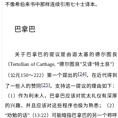
不像希伯来书中那样连续引用七十士译本。
巴拿巴
关于巴拿巴的提议是由
迦太基的德尔图良
（
Tertullian of Carthage, “
德尔图良”又译“特土良”）
[24]
（公元
150
～
222
）第一个提出的
，在近代得到
[25]
了一些人的赞同
。支持这一提议的理由如下：
（
1
）作为利未人，巴拿巴应该对犹太礼仪有深厚
的兴趣，并且应该对这些程序也极为熟悉；（
2
）
“劝勉的话”（
13:22
）可能暗指巴拿巴的另一个称呼