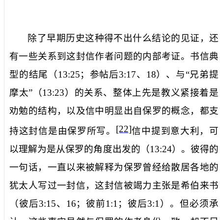
除了早期历史这种得不出什么结论的见证，还
有一些关系到这封信作者问题的内部考证。书信典
型的结尾（
13:25
；参帖后
3:17
、
18
）、与“兄弟提
摩太”（
13:23
）的关系、整体上先是教义紧接着是
劝勉的结构，以及信中明显出自保罗的概念，都支
[22]
持这封信是由保罗所写。
信中提到意大利，可
以理解为是从保罗的角度出发的（
13:24
）。彼得的
一句话，一直以来被解释为保罗曾经给散居各地的
犹太人写过一封信，这封信被竭力主张是希伯来书
（彼后
3:15
、
16
；彼前
1:1
；彼后
3:1
）。但必须承