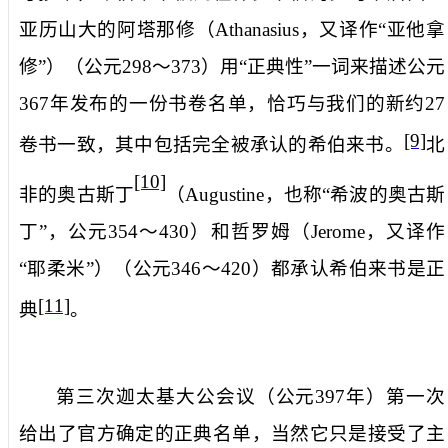
亚历山大的阿塔那修（
Athanasius
，又译作“亚他拿
修”
）
（公元
298
～
373
）用“正典性”一词来描述公元
367
年发布的一份书卷名单，恰巧与我们的新约
27
[9]
卷书一致，其中包括完全被承认的希伯来书。
北
[10]
非的奥古斯丁
（
Augustine
，也称“希波的奥古斯
丁”
，公元
354
～
430
）和
哲罗姆（
Jerome
，又译作
“耶柔米”）
（公元
346
～
420
）都承认希伯来书是正
[11]
典
。
第三次迦太基大公会议（公元
397
年）第一次
给出了官方确定的正典名单，当然它只是接受了主