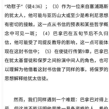
“劝慰子”（徒
4:36
）；（
3
）作为一位来自塞浦路斯
的犹太人，他可能与亚历山大或至少是希利尼思想
有密切的接触，这一点从书信的预表和某些哲学概
念中可见一斑；（
4
）巴拿巴在五旬节后不久归
信，他可能受了司提反教导的影响，这一点可能体
现在这封书信中；（
5
）在使徒行传第
9
章，巴拿巴
在犹太基督徒和保罗之间扮演中间人的角色，也可
以理解为他借着这封书信做了同样的事，将保罗的
思想解释给犹太信徒。
然而，我们同样遇到一个难题：巴拿巴对得上
号，但这并不能证明他是唯一具备资格的人。希伯