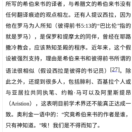
所写的希伯来书的译者，与希腊文的希伯来书没有
任何翻译痕迹的观点相左。还有人提议西拉，因为
他在罗马为人所知（彼得前书
5:13
的“巴比伦”指的
就是罗马），是保罗和提摩太的同伴，曾经在耶路
撒冷教会，应该熟知圣殿的程序。近年来，这个假
设被强烈支持，理由是希伯来书和彼得前书所谓的
[27]
语法很相似（假设西拉是彼得的书记员）
。除
此之外，还提到很多人，包括腓利、百基拉个人或
与亚居拉共同执笔、约翰·马可以及
阿里斯提昂
（
Aristion
）
，这表明目前学术界还不能真正达成一
致。奥利金一语中的：“究竟希伯来书的作者是谁，
只有神知道。”唉！我们是不得而知了。