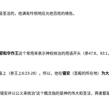
是圣洁的，他满有怜悯地应允他百姓的祷告。
耶和华作王
这个常用来表示神权统治的用语开头（参47:8，93:1，9
座上（参王上6:23-28）。所以，他在
锡安
（圣殿的所在地）
为大
在锡安并以公义来统治”这个概念指的是神的伟大和圣洁，两者都