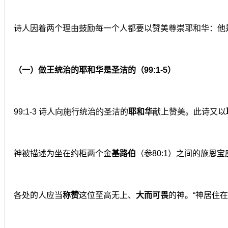
诗人因着两个理由鼓励每一个人都要以赞美尊崇耶和华：他
（一）做王统治的耶和华是圣洁的（99:1-5）
99:1-3 诗人向施行统治的圣洁的
耶和华
献上赞美。此诗又以
神被描述为坐在约柜两个金
基路伯
（参80:1）之间的施恩宝
各处的人应当
称赞
这位至高无上、
大而可畏
的神。“神居住