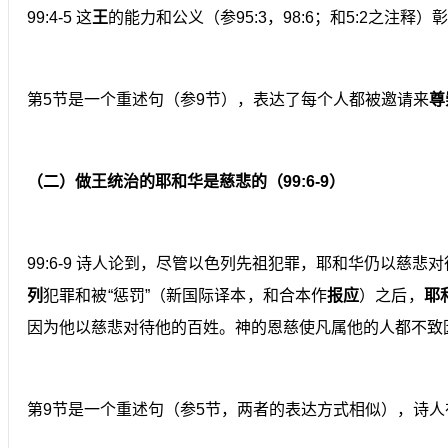
99:4-5 这
王
的能力和公义（参95:3，98:6；和5:2之注
第5节是一个重述句（参9节），表达了每个人都被邀请来
尊
（二）做王统治的耶和华是慈悲的（99:6-9）
99:6-9 诗人论到，尽管以色列先祖犯罪，耶和华仍以慈悲
列
犯罪和被“惩罚”（新国际译本，和合本作
报应
）之后，
耶
因为他以慈悲对待他的百姓。神的恩慈使凡属他的人都不致
第9节是一个重述句（参5节，两者的表达方式相似），诗