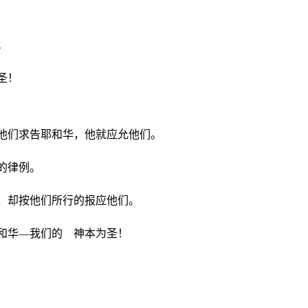
。
圣！
他们求告耶和华，他就应允他们。
的律例。
，却按他们所行的报应他们。
和华―我们的 神本为圣！