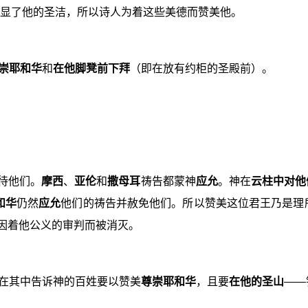
释）彰显了他的圣洁，所以诗人为着这些美德而赞美他。
崇耶和华
和
在他脚凳前下拜
（即在放有约柜的圣殿前）。
对待他们。
摩西
、
亚伦
和
撒母耳
祷告都蒙神
应允
。神在
云柱中对他
和华
仍然
应允
他们的祷告并赦免他们。所以赞美这位君王乃是理所
因着他公义的审判而被消灭。
人在其中告诉神的百姓要以赞美
尊崇耶和华
，且要
在他的圣山
——