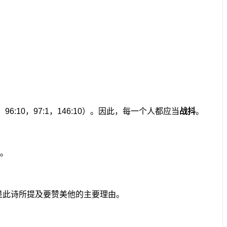
6:10，97:1，146:10）。因此，每一个人都应当
战抖
。
。
是此诗所提及要赞美他的主要理由。