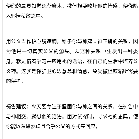
使你的属灵知觉逐渐麻木。撒但想要
败坏
你的情感，使你陷
入邪情私欲之中。
用公义当作护心镜遮胸，始于你与神建立神正确的关系，因
为他是
一切
真实公义的源头。
从这种关系中生发出一种委
身，
就是借着
学习并应用祂的话语，在自己的生活中培养公
义
神。
这就是你护卫心思意念和情感，免受撒但欺骗
所需要
的保护
。
祷告建议：
今天要专注于坚固你与神之间的关系。在祷告中
与神
相交
。默想他的话语。
面对试探时，寻求祂的恩典，使
你能以
深思熟虑且合乎公义
的方式来回应。