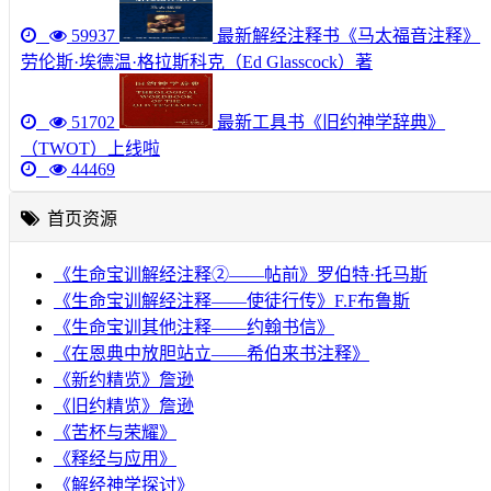
59937
最新解经注释书《马太福音注释》
劳伦斯·埃德温·格拉斯科克（Ed Glasscock）著
51702
最新工具书《旧约神学辞典》
（TWOT）上线啦
44469
首页资源
《生命宝训解经注释②——帖前》罗伯特·托马斯
《生命宝训解经注释——使徒行传》F.F布鲁斯
《生命宝训其他注释——约翰书信》
《在恩典中放胆站立——希伯来书注释》
《新约精览》詹逊
《旧约精览》詹逊
《苦杯与荣耀》
《释经与应用》
《解经神学探讨》