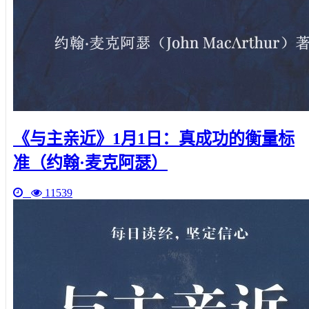
《与主亲近》1月1日：真成功的衡量标
准（约翰·麦克阿瑟）
11539