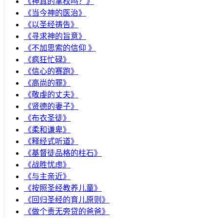
《神真的掌权吗？》
《当今神的医治》
《以圣经祷告》
《寻求神的旨意》
《不加思索的信仰 》
《疯狂忙碌》
《信心的赛跑》
《高尚的罪》
《敬虔的丈夫》
《贤德的妻子》
《布衣圣徒》
《柔和谦卑》
《释经式听道》
《基督徒品格的柱石》
《战胜忧虑》
《与主亲近》
《按照圣经教养儿童》
《回归圣经的育儿原则》
《做个责无旁贷的爸爸》