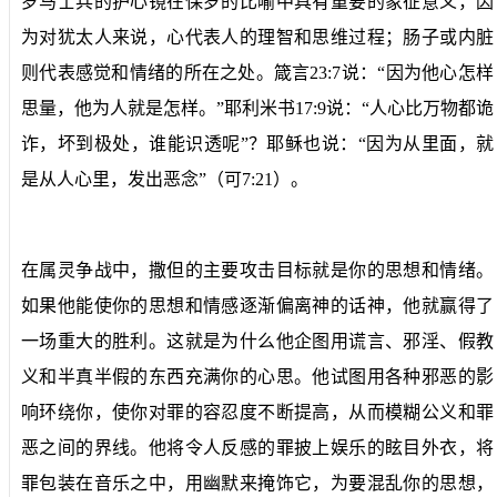
罗马士兵的护心镜在保罗的比喻中具有重要的象征意义，因
为对犹太人来说，心代表人的理智和思维过程；肠子或内脏
则代表感觉和情绪的所在之处。箴言23:7说：“因为他心怎样
思量，他为人就是怎样。”耶利米书17:9说：“人心比万物都诡
诈，坏到极处，谁能识透呢”？耶稣也说：“因为从里面，就
是从人心里，发出恶念”（可7:21）。
在属灵争战中，撒但的
主要
攻击目标就是你的思想和情绪。
如果他能使你的思想和情感逐渐偏离神的话神，他就赢得了
一场
重大的胜利。这就是为什么他企图用谎言、邪淫、假教
义和半真半假的东西
充满
你的心思。他试图
用
各种邪恶的影
响
环绕
你，
使你对罪的容忍度不断提高
，
从而模糊
公义和罪
恶之间的界线。他
将令人反感的罪披上娱乐的眩目外衣
，将
罪包装在音乐之中
，
用幽默
来掩饰它
，为要混乱你的思想，