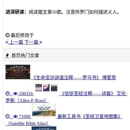
进深研读：
阅读箴言第10章。
注意所罗门如何描述义人
。
最后修改于
上一篇
下一篇
首页热门文章
《生命宝训讲道注释——罗马书》 博爱思
106316
《信徒圣经注释——诗篇》 艾伦·
罗斯（Allen P. Ross）
71090
最新工具书《圣经卫星地图集》
（Satellite Bible Atlas）