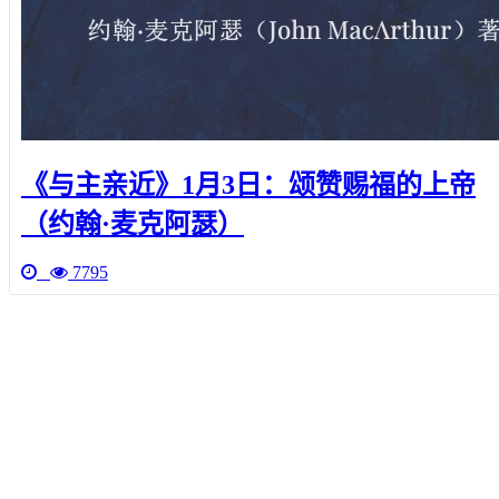
《与主亲近》1月3日：颂赞赐福的上帝
（约翰·麦克阿瑟）
7795