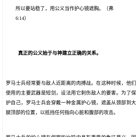
所以要站稳了，用公义当作护心镜遮胸。（弗
6:14）
真正的
公义始于与神建立正确的关系
。
罗马士兵经常要与敌人近距离
的肉搏战
。在这种时候，他们
使用的主要武器是短剑，设法用它刺伤敌人的要害。为了保
护自己，罗马士兵会穿戴一种金属护心镜，遮盖从颈部到大
腿顶部的位置，以
抵挡任何指向心脏和腹部的攻击
。