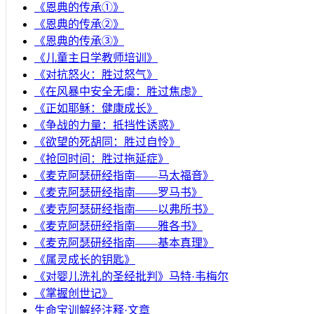
《恩典的传承①》
《恩典的传承②》
《恩典的传承③》
《儿童主日学教师培训》
《对抗怒火：胜过怒气》
《在风暴中安全无虞：胜过焦虑》
《正如耶稣：健康成长》
《争战的力量：抵挡性诱惑》
《欲望的死胡同：胜过自怜》
《抢回时间：胜过拖延症》
《麦克阿瑟研经指南——马太福音》
《麦克阿瑟研经指南——罗马书》
《麦克阿瑟研经指南——以弗所书》
《麦克阿瑟研经指南——雅各书》
《麦克阿瑟研经指南——基本真理》
《属灵成长的钥匙》
《对婴儿洗礼的圣经批判》马特·韦梅尔
《掌握创世记》
生命宝训解经注释·文章