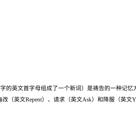
文字的英文首字母组成了一个新词）是祷告的一种记忆
悔改（英文
Repent
）、请求（
英文
Ask
）和降服（英文
Y