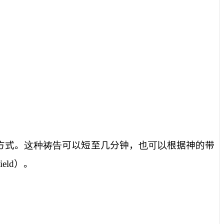
方式。
这种祷告
可以短至几分钟，
也可以
根据神的带
ield
）。