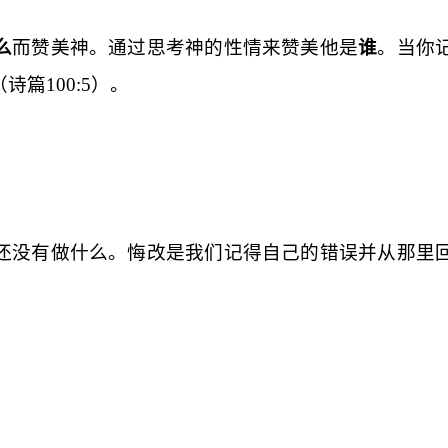
么
而赞美神。通过思考神的性情来赞美他是
谁
。当你
（诗篇
100:5
）。
还没有做什么。悔改是我们记得自己的错误并从那里