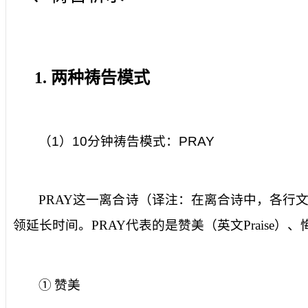
1.
两种祷告模式
（
1
）
10
分钟祷告模式：
PRAY
PRAY
这一离合诗（译注：在离合诗中，各行
领延长时间。
PRAY
代表的是赞美（英文
Praise
）、
①
赞美