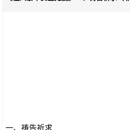
一、祷告祈求