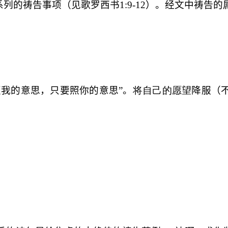
系列的祷告事项（见歌罗西书
1:9-12
）。经文中祷告的
照我的意思，只要照你的意思”。
将自己的愿望
降服（