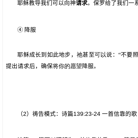
耶稣教导我们可以向神
请求
。保罗给了我们一
④
降服
耶稣成长到如此地步，
祂
甚至
可以
说：“不要
提出请求后，确保
将你的愿望
降服。
（
2
）祷告模式：诗篇
139:23-24
一首信靠的歌