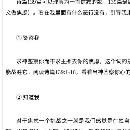
诗篇
139
篇可以理解为一首信靠的歌。
139
篇最
文做焦虑）。看在我里面有什么恶行没有，引导我
①
鉴察我
求神鉴察你而不求主挪去你的焦虑。这个词的
能战胜它。阅读诗篇
139:1-16
，看看当神鉴察你心
②
知道我
对于焦虑一个挑战之一就是我们感觉是在独自