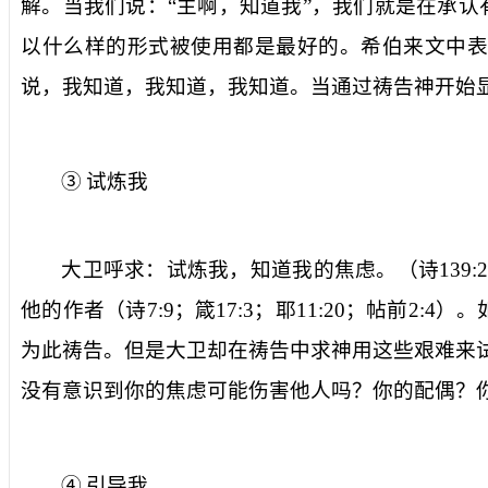
解。当我们说：“主啊，知道我”，我们就是在承
以什么样的形式被使用都是最好的。希伯来文中
说，我知道，我知道，我知道。当通过祷告神开始
③
试炼我
大卫呼求：试炼我，知道我的焦虑。（诗
139:
他的作者（诗
7:9
；箴
17:3
；耶
11:20
；帖前
2:4
）。
为此祷告。但是大卫却在祷告中求神用这些艰难来试
没有意识到你的焦虑可能伤害他人吗？你的配偶？
④
引导我