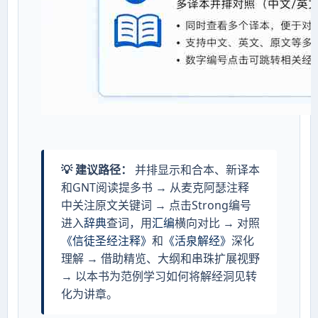
💡 建议路径：
并排显示和合本、新译本
和GNT阅读提多书 → 从麦克阿瑟注释
中关注原文关键词 → 点击Strong编号
进入
辞典
查词，用
汇编
横向对比 → 对照
《信徒圣经注释》
和
《活泉解经》
深化
理解 → 借助精览、大纲和串珠扩展视野
→ 以本书为范例学习如何将解经洞见转
化为讲章。