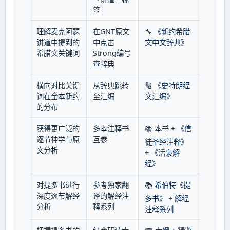
签
理解麦克阿瑟
在GNT原文
🔧
《新约希腊
讲道中提到的
中点击
文中文辞典》
希腊文关键词
Strong编号
查辞典
横向对比关键
从辞典跳转
🔢
《史特朗经
词在全本新约
至汇编
文汇编》
的分布
获得更广泛的
多本注释书
📚 本书 +
《信
逐节神学与原
互参
徒圣经注释》
文分析
+
《活泉解
经》
对提多书进行
参考独家翻
📚
希伯特《提
深度逐节解经
译的解经注
多书》
+
解经
分析
释系列
注释系列