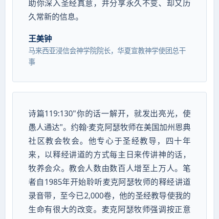
助你深入圣经真意，并分享永久不变、却又历
久常新的信息。
王美钟
马来西亚浸信会神学院院长，华夏宣教神学使团总干
事
诗篇119:130"你的话一解开，就发出亮光，使
愚人通达"。约翰·麦克阿瑟牧师在美国加州恩典
社区教会牧会。他专心于圣经教导，四十年
来，以释经讲道的方式每主日来传讲神的话，
牧养会众。教会人数由数百人增至上万人。笔
者自1985年开始聆听麦克阿瑟牧师的释经讲道
录音带，至今已2,000卷，他的圣经教导使我的
生命有很大的改变。麦克阿瑟牧师强调按正意