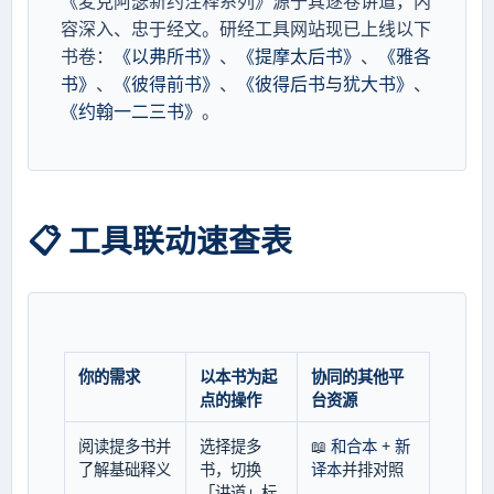
《麦克阿瑟新约注释系列》源于其逐卷讲道，内
容深入、忠于经文。研经工具网站现已上线以下
书卷：
《以弗所书》
、
《提摩太后书》
、
《雅各
书》
、
《彼得前书》
、
《彼得后书与犹大书》
、
《约翰一二三书》
。
📋 工具联动速查表
你的需求
以本书为起
协同的其他平
点的操作
台资源
阅读提多书并
选择提多
📖
和合本
+
新
了解基础释义
书，切换
译本
并排对照
「讲道」标