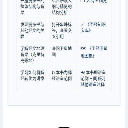
把握提多书的
结合研读大
🗂️
大纲
+
精览
整体结构与背
纲与精览的
景
结构分析
发现提多书与
打开串珠标
🔗
《圣经知识
其他经文的关
签，查看交
宝库》
联
叉引用
了解经文地理
查阅卫星地
🗺️
《圣经卫星
背景（克里特
图
地图集》
岛等地）
学习如何将解
以本书为释
📢 本书即讲道
经转化为讲章
经讲道范例
范例 +
同系列
其他讲道注释