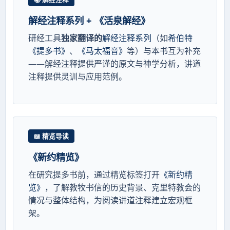
解经注释系列 + 《活泉解经》
研经工具
独家翻译的
解经注释系列
（如
希伯特
《提多书》
、
《马太福音》
等）与本书互为补充
——解经注释提供严谨的原文与神学分析，讲道
注释提供灵训与应用范例。
📖 精览导读
《新约精览》
在研究提多书前，通过精览标签打开
《新约精
览》
，了解教牧书信的历史背景、克里特教会的
情况与整体结构，为阅读讲道注释建立宏观框
架。