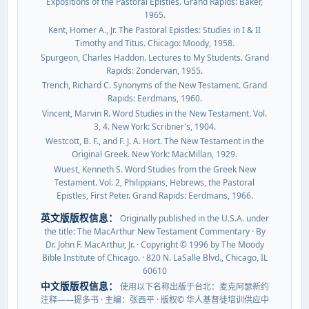
Expositions of the Pastoral Epistles. Grand Rapids: Baker,
1965.
Kent, Homer A., Jr. The Pastoral Epistles: Studies in I & II
Timothy and Titus. Chicago: Moody, 1958.
Spurgeon, Charles Haddon. Lectures to My Students. Grand
Rapids: Zondervan, 1955.
Trench, Richard C. Synonyms of the New Testament. Grand
Rapids: Eerdmans, 1960.
Vincent, Marvin R. Word Studies in the New Testament. Vol.
3, 4. New York: Scribner's, 1904.
Westcott, B. F., and F. J. A. Hort. The New Testament in the
Original Greek. New York: MacMillan, 1929.
Wuest, Kenneth S. Word Studies from the Greek New
Testament. Vol. 2, Philippians, Hebrews, the Pastoral
Epistles, First Peter. Grand Rapids: Eerdmans, 1966.
英文版版权信息：
Originally published in the U.S.A. under
the title: The MacArthur New Testament Commentary · By
Dr. John F. MacArthur, Jr. · Copyright © 1996 by The Moody
Bible Institute of Chicago. · 820 N. LaSalle Blvd., Chicago, IL
60610
中文版版权信息：
使用以下名称出版于台北：麦克阿瑟新约
注释——提多书 · 主编：张西平 · 版权© 华人基督徒培训供应中