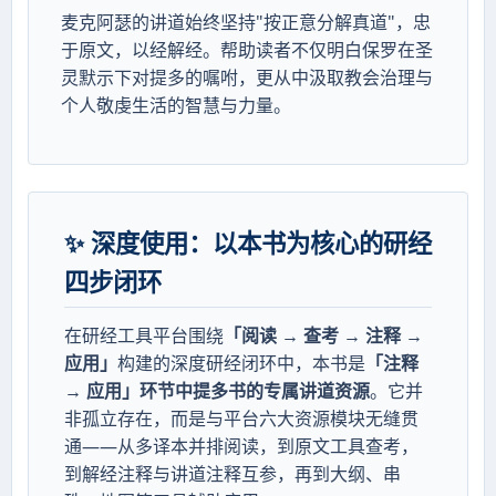
麦克阿瑟的讲道始终坚持"按正意分解真道"，忠
于原文，以经解经。帮助读者不仅明白保罗在圣
灵默示下对提多的嘱咐，更从中汲取教会治理与
个人敬虔生活的智慧与力量。
✨ 深度使用：以本书为核心的研经
四步闭环
在研经工具平台围绕
「阅读 → 查考 → 注释 →
应用」
构建的深度研经闭环中，本书是
「注释
→ 应用」环节中提多书的专属讲道资源
。它并
非孤立存在，而是与平台六大资源模块无缝贯
通——从多译本并排阅读，到原文工具查考，
到解经注释与讲道注释互参，再到大纲、串