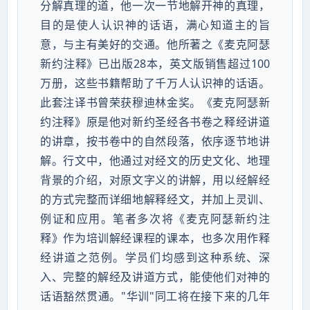
分解真理的道，他一次一节地解开神的真理，
目的是使人认识神的话语，满心知道主的旨
意，与主有美好的交通。他所著之《麦克阿瑟
新约注释》已出版28本，英文版销售超过100
万册，这些书籍帮助了千万人认识神的话语。
此套注译书曾荣获穆迪林金奖。《麦克阿瑟新
约注释》原是他对新约圣经各书卷之释经讲道
的讲章，按书卷中的自然段落，依序逐节地讲
解。行文中，他通过对经文的历史文化、地理
背景的介绍，对原文字义的讲解，用以经解经
的方式完整而详细地解释经文，并加上灵训、
例证和应用。笔者多次将《麦克阿瑟新约注
释》作为培训解经课程的课本，也多次用作释
经讲道之范例。学员们均感到这种系统、深
入、完整的解经及讲道方式，能使他们对神的
话语豁然贯通。"华训"同工将在接下来的几年