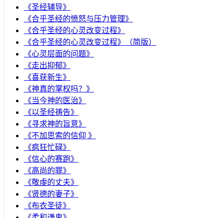
《圣经辅导》
​《合乎圣经的愤怒与压力管理》
《合乎圣经的心灵改变过程》
《合乎圣经的心灵改变过程》（简版）
《心灵层面的问题》
《走出抑郁》
《喜获新生》
《神真的掌权吗？》
《当今神的医治》
《以圣经祷告》
《寻求神的旨意》
《不加思索的信仰 》
《疯狂忙碌》
《信心的赛跑》
《高尚的罪》
《敬虔的丈夫》
《贤德的妻子》
《布衣圣徒》
《柔和谦卑》