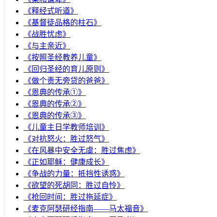
《释经式听道》
《基督徒品格的柱石》
《战胜忧虑》
《与主亲近》
《按照圣经教养儿童》
《回归圣经的育儿原则》
《做个责无旁贷的爸爸》
《恩典的传承①》
《恩典的传承②》
《恩典的传承③》
《儿童主日学教师培训》
《对抗怒火：胜过怒气》
《在风暴中安全无虞：胜过焦虑》
《正如耶稣：健康成长》
《争战的力量：抵挡性诱惑》
《欲望的死胡同：胜过自怜》
《抢回时间：胜过拖延症》
《麦克阿瑟研经指南——马太福音》