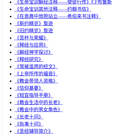
《生命宝训解经注释——使徒行传》F.F布鲁斯
《生命宝训其他注释——约翰书信》
《在恩典中放胆站立——希伯来书注释》
《新约精览》詹逊
《旧约精览》詹逊
《苦杯与荣耀》
《释经与应用》
《解经神学探讨》
《释经研究》
《常被滥用的经文》
《上帝所传的福音》
《教会带领人资格》
《信仰基要》
《短宣指导手册》
《教会生活中的长老》
《教会中的男女角色》
《长老十问》
《执事十问》
《圣经辅导简介》