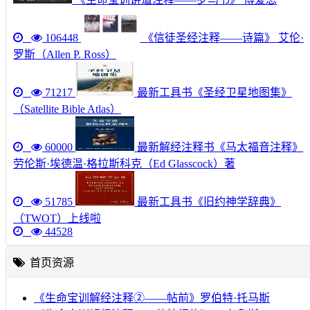
106448
《信徒圣经注释——诗篇》 艾伦·
罗斯（Allen P. Ross）
71217
最新工具书《圣经卫星地图集》
（Satellite Bible Atlas）
60000
最新解经注释书《马太福音注释》
劳伦斯·埃德温·格拉斯科克（Ed Glasscock）著
51785
最新工具书《旧约神学辞典》
（TWOT）上线啦
44528
首页资源
《生命宝训解经注释②——帖前》罗伯特·托马斯