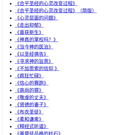
《合乎圣经的心灵改变过程》
《合乎圣经的心灵改变过程》（简版）
《心灵层面的问题》
《走出抑郁》
《喜获新生》
《神真的掌权吗？》
《当今神的医治》
《以圣经祷告》
《寻求神的旨意》
《不加思索的信仰 》
《疯狂忙碌》
《信心的赛跑》
《高尚的罪》
《敬虔的丈夫》
《贤德的妻子》
《布衣圣徒》
《柔和谦卑》
《释经式听道》
《基督徒品格的柱石》