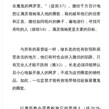
在魔鬼的网罗里。”（提前
3:7
）。撒但千方百计地
想让属灵领袖落入他的圈套，藉此破坏他们的信誉
和正直。撒但如同吼叫的狮子，遍地游行，寻找可
吞吃的人（彼前
5:8
）。属灵领袖更是主要的目标。
与所有的基督徒一样，做长老的也有软弱和易
受攻击的地方，他们有时也会掉入撒但的陷阱。只
有完全人才能不跌倒（雅
3:2
）。长老必须详细辨认
且小心地躲开敌人的网罗，不成为这些圈套的牺牲
品。如此，一位监督才能有效地带领信徒躲避魔鬼
的圈套。
以弗所教会需要检验它的带领人（徒
20:28-