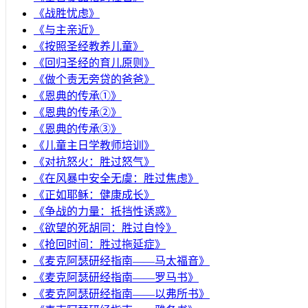
《战胜忧虑》
《与主亲近》
《按照圣经教养儿童》
《回归圣经的育儿原则》
《做个责无旁贷的爸爸》
《恩典的传承①》
《恩典的传承②》
《恩典的传承③》
《儿童主日学教师培训》
《对抗怒火：胜过怒气》
《在风暴中安全无虞：胜过焦虑》
《正如耶稣：健康成长》
《争战的力量：抵挡性诱惑》
《欲望的死胡同：胜过自怜》
《抢回时间：胜过拖延症》
《麦克阿瑟研经指南——马太福音》
《麦克阿瑟研经指南——罗马书》
《麦克阿瑟研经指南——以弗所书》