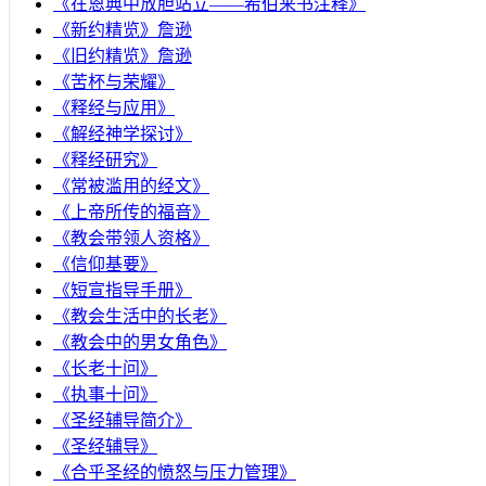
《在恩典中放胆站立——希伯来书注释》
《新约精览》詹逊
《旧约精览》詹逊
《苦杯与荣耀》
《释经与应用》
《解经神学探讨》
《释经研究》
《常被滥用的经文》
《上帝所传的福音》
《教会带领人资格》
《信仰基要》
《短宣指导手册》
《教会生活中的长老》
《教会中的男女角色》
《长老十问》
《执事十问》
《圣经辅导简介》
《圣经辅导》
​《合乎圣经的愤怒与压力管理》