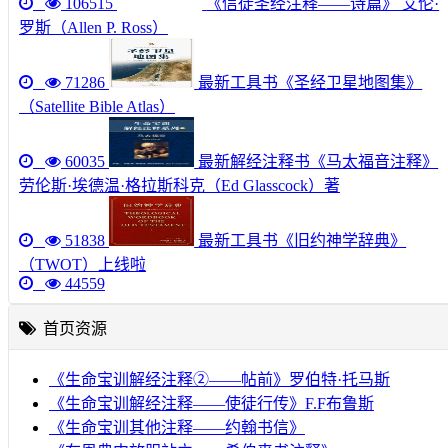
106515
《信徒圣经注释——诗篇》 艾伦·
罗斯（Allen P. Ross）
71286
最新工具书《圣经卫星地图集》
（Satellite Bible Atlas）
60035
最新解经注释书《马太福音注释》
劳伦斯·埃德温·格拉斯科克（Ed Glasscock）著
51838
最新工具书《旧约神学辞典》
（TWOT）上线啦
44559
首页资源
《生命宝训解经注释②——帖前》罗伯特·托马斯
《生命宝训解经注释——使徒行传》F.F布鲁斯
《生命宝训其他注释——约翰书信》