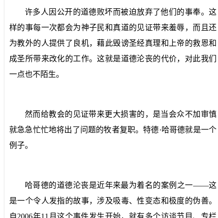
许多人因公开的道德败坏而被迫放弃了他们的事奉。这
样的事每一次都会为神子民和真道的见证带来羞辱，而且还
为教外的人提供了良机，藉此毁谤圣经真理和上帝的救恩和
成圣所带来改化的工作。这就是道德沦丧的代价，对此我们
一点也不陌生。
然而给教会的见证带来更大损害的，是当会众不加审慎
就急急忙忙地将出了问题的牧者复职。特德·哈哥德就是一个
例子。
哈哥德的道德沦丧是近年来最为着名的案例之一——这
是一个令人发指的故事，涉及吸毒、性变态和极度的伪善。
自
2006
年
11
月这个事件发生开始，就有多个访谈节目、专栏