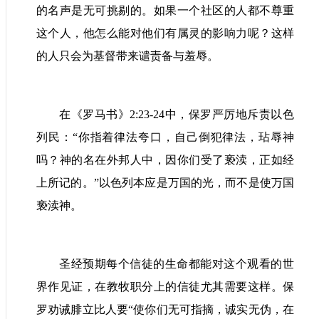
的名声是无可挑剔的。如果一个社区的人都不尊重
这个人，他怎么能对他们有属灵的影响力呢？这样
的人只会为基督带来谴责备与羞辱。
在《罗马书》
2:23-24
中，保罗严厉地斥责以色
列民：“你指着律法夸口，自己倒犯律法，玷辱神
吗？神的名在外邦人中，因你们受了亵渎，正如经
上所记的。”以色列本应是万国的光，而不是使万国
亵渎神。
圣经预期每个信徒的生命都能对这个观看的世
界作见证，在教牧职分上的信徒尤其需要这样。保
罗劝诫腓立比人要“使你们无可指摘，诚实无伪，在