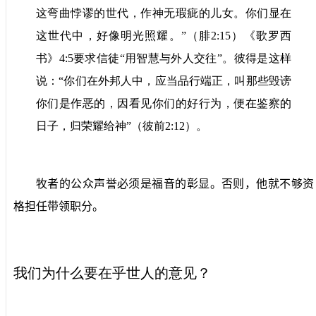
这弯曲悖谬的世代，作神无瑕疵的儿女。你们显在
这世代中，好像明光照耀。”（腓
2:15
）《歌罗西
书》
4:5
要求信徒“用智慧与外人交往”。彼得是这样
说：“你们在外邦人中，应当品行端正，叫那些毁谤
你们是作恶的，因看见你们的好行为，便在鉴察的
日子，归荣耀给神”（彼前
2:12
）。
牧者的公众声誉必须是福音的彰显。否则，他就不够资
格担任带领职分。
我们为什么要在乎世人的意见？