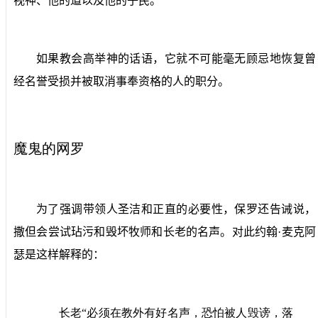
视神、他的道以及他的子民。
如果教会高举神的话语，它就不可能毫无顾忌地恢复曾
经名誉受损并被取消事奉资格的人的职分。
魔鬼的网罗
为了强调带领人圣洁和正直的必要性，保罗还告诫说，
撒但会尝试玷污和毁坏牧师和长老的名声。对此约翰·麦克阿
瑟是这样解释的：
长老“必须在教外有好名声，恐怕被人毁谤，落