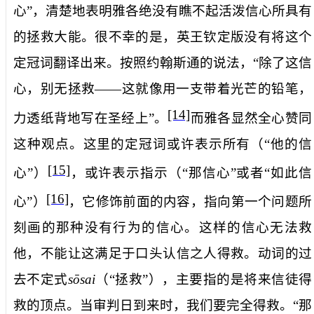
心”，清楚地表明雅各绝没有瞧不起活泼信心所具有
的拯救大能。很不幸的是，英王钦定版没有将这个
定冠词翻译出来。按照约翰斯通的说法，“除了这信
心，别无拯救——这就像用一支带着光芒的铅笔，
[14]
力透纸背地写在圣经上”。
而雅各显然全心赞同
这种观点。这里的定冠词或许表示所有（“他的信
[15]
心”）
，或许表示指示（“那信心”或者“如此信
[16]
心”）
，它修饰前面的内容，指向第一个问题所
刻画的那种没有行为的信心。这样的信心无法
救
他
，不能让这满足于口头认信之人得救。动词的过
去不定式
sōsai
（“拯救”），主要指的是将来信徒得
救的顶点。当审判日到来时，我们要完全得救。“那