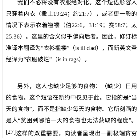
我们不必将
没有衣服
绝对化。这个短语形容人
只穿着内衣（撒上
19:24
；约
21:7
），或者更一般的
情况下表示衣着褴褛（伯
22:6
，
31:19
；赛
58:7
；太
25:36
）。这里的含义似乎偏向后者。因此，修订标
准译本翻译为“衣衫褴褛”（
is ill clad
），而新英文圣
经译为“衣服破烂”（
is in rags
）。
另外，这人也缺少足够的食物：（缺少）
日用
的食物
。这个短语在新约中仅见于此。它指的是“当
天的食物”，而不是指缺少每天的食物。它所刻画的
是人“贫困到哪怕一天的食物也无法获取的程度”。
[27]
这样的双重需要，向读者呈现出一副极端贫穷