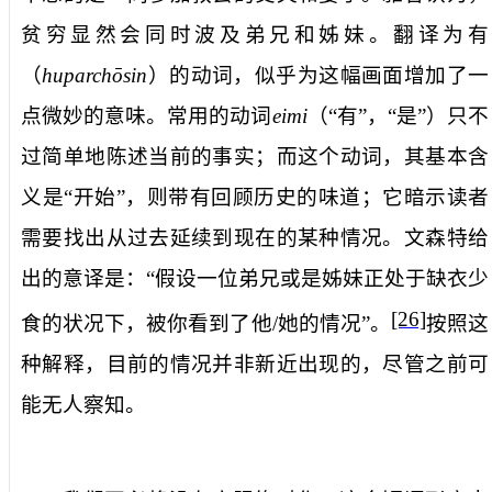
贫穷显然会同时波及弟兄和姊妹。翻译为
有
（
huparchōsin
）的动词，似乎为这幅画面增加了一
点微妙的意味。常用的动词
eimi
（“有”，“是”）只不
过简单地陈述当前的事实；而这个动词，其基本含
义是“开始”，则带有回顾历史的味道；它暗示读者
需要找出从过去延续到现在的某种情况。文森特给
出的意译是：“假设一位弟兄或是姊妹正处于缺衣少
[26]
食的状况下，被你看到了他
/
她的情况”。
按照这
种解释，目前的情况并非新近出现的，尽管之前可
能无人察知。