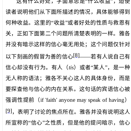
这有什么好处
，字面意思是“什么收益”，迫使
读者说明他们从下面所描述的情况，具体能够得到
何种收益。这里的“收益”或者好处的性质与救恩有
关，正如下面第二个问题所清楚表明的一样。雅各
并没有暗示这样的信心毫无用处；这个问题仅针对
[8]
以下刻画的假冒为善的信心
——
若有人说自己有
信心却没有行为
。
有人
（
tis
）或者“某人”，是一种
无人称的语法；雅各不关心这人的具体身份，而是
要探查他与信心的内在关系。这句话的宾语
信心
被
强调性提前（
if 'faith' anyone may speak of having
）
[9]
，表明了讨论的焦点所在。雅各并没有说明这人
所宣称的“信心”之性质，但是他的提问暗示，信心