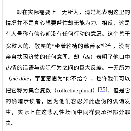
却在实际需要上一无所为
，清楚地表明这里的
情况并不是真心想要帮忙却无能为力。相反，这是
有人号称有信心却没有任何行动的意愿。这个善于
[34]
宽慰人的、敬虔的“坐着轮椅的慈善家”
，没有
亲自扶困济贫的任何意图。
却
（
de
）表明了他口中
热情的话语与实际行为之间的巨大反差。
一无所为
（
mē dōte
，字面意思为“你不给”），也许我们可以
[35]
把它称为集合复数（
collective plural
）
，但是它
的确暗示读者，因为他们容忍如此虚伪的讥诮发
生，实际上在这悲剧性场面中同样要承担部分罪
责。