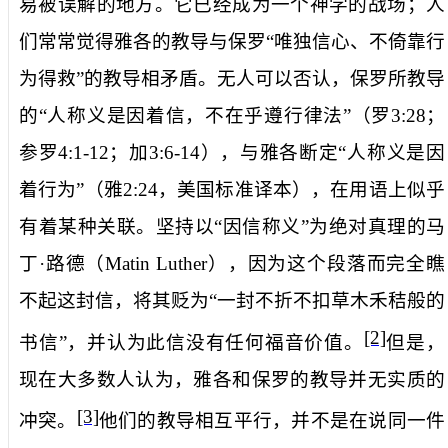
易被误解的地方。它已经成为一个神学的战场；人
们常常觉得雅各的教导与保罗“唯独信心、不倚靠行
为得救”的教导相矛盾。无人可以否认，保罗所教导
的“人称义是因着信，不在乎遵行律法”（罗
3:28
；
参罗
4:1-12
；加
3:6-14
），与雅各断定“人称义是因
着行为”（雅
2:24
，美国标准译本），在用语上似乎
有着某种关联。坚持以“因信称义”为绝对真理的马
丁·路德（
Matin Luther
），因为这个段落而完全瞧
不起这封信，将其贬为“一封不折不扣草木禾秸般的
[2]
书信”，并认为此信没有任何福音价值。
但是，
现在大多数人认为，雅各和保罗的教导并无实质的
[3]
冲突。
他们的教导相互平行，并不是在说同一件