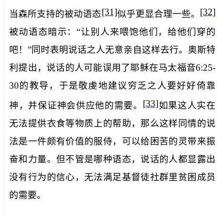
[31]
[32]
当森所支持的被动语态
似乎更显合理一些。
被动语态暗示：“让别人来喂饱他们，给他们穿的
吧！”同时表明说话之人无意亲自这样去行。奥斯特
利提出，说话的人可能误用了耶稣在马太福音
6:25-
30
的教导，于是敬虔地建议穷乏之人要好好倚靠
[33]
神，并保证神会供应他的需要。
如果这人实在
无法提供衣食等物质上的帮助，那么这样同情的说
法是一件颇有价值的服侍，可以给困苦的灵带来振
奋和力量。但不管是哪种语态，说话的人都显露出
没有行为的信心，无法满足基督徒社群里贫困成员
的需要。