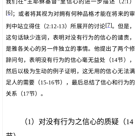
我们在“主耶稣基督”里信心的进一步描述（
2:1
）
[6]
；或者将其视为对拥有何种品格才能在将来的审
[7]
判中站立得住（
2:12-13
）所展开的讨论
。但是，
这句话缺少连词，表明对没有行为的信心的谴责，
是雅各关心的另一件独立的事情。他提出了两个修
辞问句，表明没有行为的信心毫无益处（
14
节），
然后以极为生动的例子证明，这无用的信心无法满
足人的需要（
15-16
节），最后总结了信心和行为的
关系（
17
节）。
（
1
）对没有行为之信心的质疑（
14