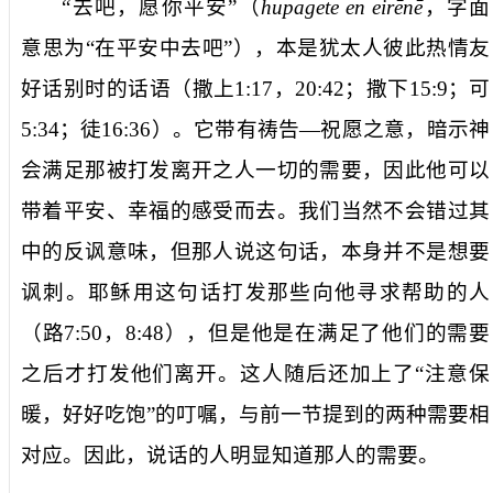
“
去吧，愿你平安
”（
hupagete en eirēnē
，字面
意思为“在平安中去吧”），本是犹太人彼此热情友
好话别时的话语（撒上
1:17
，
20:42
；撒下
15:9
；可
5:34
；徒
16:36
）。它带有祷告—祝愿之意，暗示神
会满足那被打发离开之人一切的需要，因此他可以
带着平安、幸福的感受而去。我们当然不会错过其
中的反讽意味，但那人说这句话，本身并不是想要
讽刺。耶稣用这句话打发那些向他寻求帮助的人
（路
7:50
，
8:48
），但是他是在满足了他们的需要
之后才打发他们离开。这人随后还加上了“注意保
暖，好好吃饱”的叮嘱，与前一节提到的两种需要相
对应。因此，说话的人明显知道那人的需要。