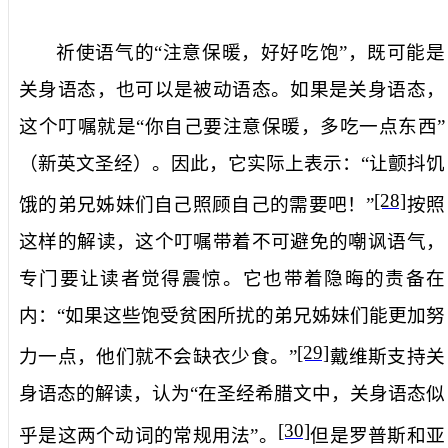
祈使语气的“
注意保暖，好好吃饱
”，既可能是
关身语态，也可以是被动语态。如果是关身语态，
这个叮嘱就是“你自己要注意保暖，多吃一点东西”
（新英文圣经）。因此，它实际上表示：“让颤抖饥
[28]
饿的弟兄姊妹们自己照顾自己的需要吧！”
按照
这样的解读，这个叮嘱带着不可避免的嘲讽语气，
专门要让读者觉得震惊。它也带着隐晦的责备在
内：“如果这些饱受贫困所扰的弟兄姊妹们能更加努
[29]
力一点，他们就不会缺衣少食。”
戴维斯支持关
身语态的解读，认为“在圣经希腊文中，关身语态似
[30]
乎是这两个动词的常规用法”。
但是罗普斯和亚