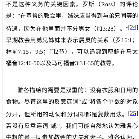
不是这种义务的关键因素。罗斯（
Ross
）的评论
是：“在基督的教会里，姊妹应当得到与弟兄同等的
[24]
待遇，因为在他里面并不分男女（加
3:28
）。”
早期教会用弟兄姊妹来表示属灵的关系（罗
16:1
；
林前
7:15
，
9:5
；门
2
节），可以追溯到耶稣在马太
福音
12:46-50
以及马可福音
3:31-35
的教导。
雅各描绘的需要是双重的：
没有衣服和日用的
食物
。尽管这里的反意连词“或”将各个单数的对象
[25]
分开，但所用的动词和分词却都是复数用法。
若没有反意连词“或”，我们可能自然地认为雅各心
中想的是一同参加教会的丈夫和妻子。雅各认为，