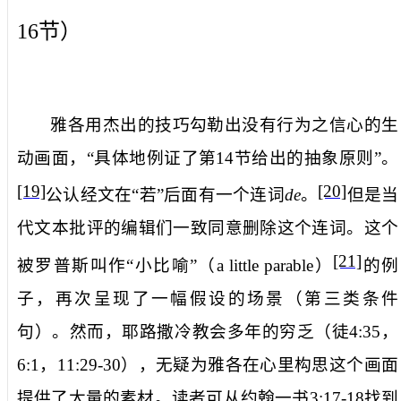
16
节）
雅各用杰出的技巧勾勒出没有行为之信心的生
动画面，“具体地例证了第
14
节给出的抽象原则”。
[19]
[20]
公认经文在“若”后面有一个连词
de
。
但是当
代文本批评的编辑们一致同意删除这个连词。这个
[21]
被罗普斯叫作“小比喻”（
a little parable
）
的例
子，再次呈现了一幅假设的场景（第三类条件
句）。然而，耶路撒冷教会多年的穷乏（徒
4:35
，
6:1
，
11:29-30
），无疑为雅各在心里构思这个画面
提供了大量的素材。读者可从约翰一书
3:17-18
找到