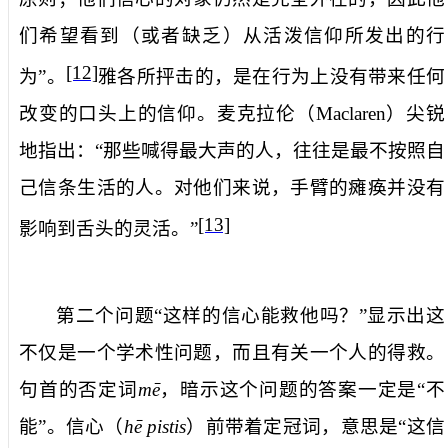
们希望看到（或者缺乏）从活泼信仰所发出的行
[12]
为”。
雅各所抨击的，是在行为上没有带来任何
改变的口头上的信仰。麦克拉伦（
Maclaren
）尖锐
地指出：“那些喊得最大声的人，往往是最不按照自
己信条生活的人。对他们来说，手臂的瘫痪并没有
[13]
影响到舌头的灵活。”
第二个问题“
这样的信心能救他吗？
”显示出这
不仅是一个学术性问题，而且有关一个人的得救。
句首的否定词
mē
，暗示这个问题的答案一定是“不
能”。
信心
（
hē pistis
）前带着定冠词，意思是“这信