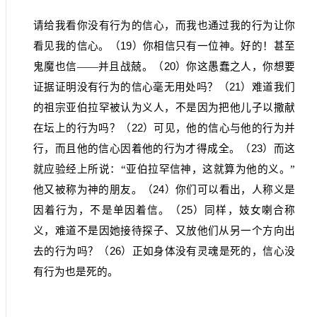
请给我看你没有行为的信心，而我也通过我的行为让你
看见我的信心。（
19
）你相信只有一位神。好的！甚至
鬼魔也信——并且战兢。（
20
）你这愚蠢之人，你想要
证据证明没有行为的信心毫无用处吗？（
21
）难道我们
的祖宗亚伯拉罕被认为义人，不是因为把他儿子以撒献
在坛上的行为吗？（
22
）可见，他的信心与他的行为并
行，而且他的信心因着他的行为才得成全。（
23
）而这
就应验经上所说：“亚伯拉罕信神，这就算为他的义。”
他又被称为神的朋友。（
24
）你们可以看出，人称义是
因着行为，不是单因着信。（
25
）同样，妓女喇合称
义，难道不是因她接待探子、又放他们从另一个方向出
去的行为吗？（
26
）正如身体没有灵魂是死的，信心没
有行为也是死的。