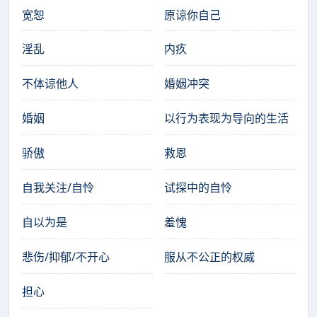
宽恕
原谅你自己
淫乱
内疚
不体谅他人
婚姻冲突
婚姻
以行为表现为导向的生活
骄傲
救恩
自我关注/自怜
试探中的自怜
自以为是
羞愧
悲伤/抑郁/不开心
服从不公正的权威
担心