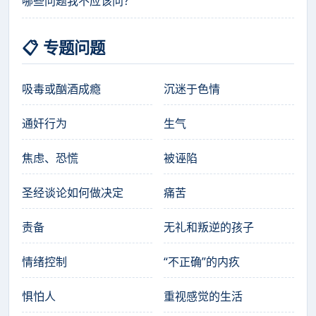
哪些问题我不应该问？
📋 专题问题
吸毒或酗酒成瘾
沉迷于色情
通奸行为
生气
焦虑、恐慌
被诬陷
圣经谈论如何做决定
痛苦
责备
无礼和叛逆的孩子
情绪控制
“不正确”的内疚
惧怕人
重视感觉的生活