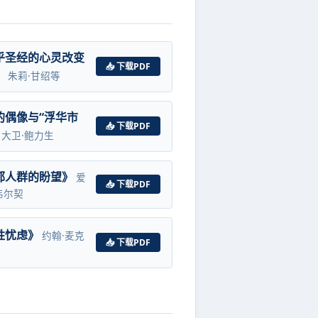
乎圣经的心灵改变
📥 下载PDF
》
朱莉·甘绍等
的偶像与“浮华市
📥 下载PDF
大卫·鲍力生
郁人群的盼望》
爱
📥 下载PDF
韦尔契
胜忧虑》
约翰·麦克
📥 下载PDF