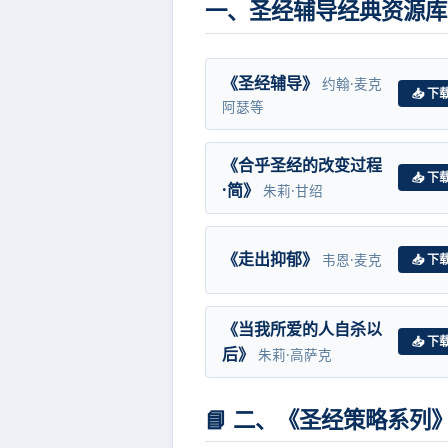
一、圣经辅导经典资源库 
《圣经辅导》
约翰·麦克
📥 下
阿瑟等
《合乎圣经的改变过程
📥 下
·简》
朱莉·甘绍
《走出抑郁》
韦恩·麦克
📥 下
《当我所爱的人自杀以
📥 下
后》
朱莉·高萨克
📘 二、《圣经策略系列