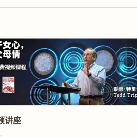
播
放
频讲座