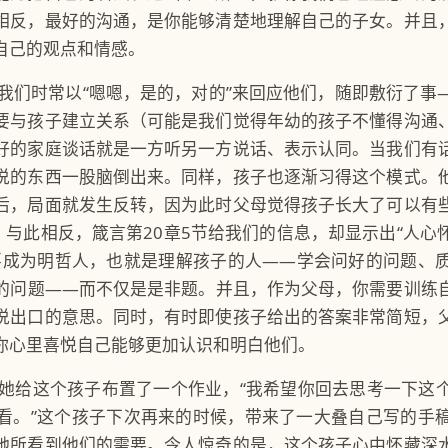
相反，最好的沟通，是你能够清楚地理解自己的子女。并且
自己的观点和情感。
我们时常以“嗯嗯，是的，对的”来回应他们，随即敷衍了事
要与孩子建立关系（可能是我们觉得年幼的孩子不懂得沟通
好的家庭谈话就是一方听另一方说话、表示认同。当我们有
说的东西一股脑倒出来。同样，孩子也逐渐习得这个模式。
后，局面就发生反转，因为此时父母觉得孩子长大了可以有
。与此相反，箴言第20章5节给我们的信息，却显示出“人
要成为明哲人，也就是理解孩子的人——学会问好的问题、
的问题——而不仅是是非题。并且，作为父母，你需要训练
说出口的意思。同时，有时即使孩子给出的答案非常简短，
你心里喜悦自己能够更加认识和明白他们。
她给这个孩子布置了一个作业，“我希望你回去思考一下这
看。”这个孩子下次再来的时候，带来了一大叠自己写的手
她所看到他们的需要。令人惊奇的是，这个孩子心中怀藏深