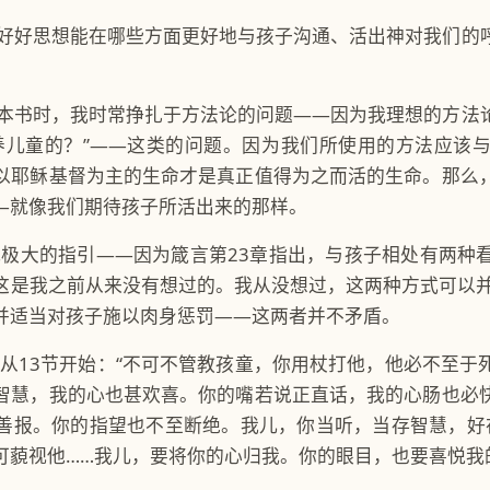
好好思想能在哪些方面更好地与孩子沟通、活出神对我们的
本书时，我时常挣扎于方法论的问题——因为我理想的方法
养儿童的？”——这类的问题。因为我们所使用的方法应该
以耶稣基督为主的生命才是真正值得为之而活的生命。那么
—就像我们期待孩子所活出来的那样。
我极大的指引——因为箴言第23章指出，与孩子相处有两种
这是我之前从来没有想过的。我从没想过，这两种方式可以并
并适当对孩子施以肉身惩罚——这两者并不矛盾。
，从13节开始：“不可不管教孩童，你用杖打他，他必不至于
智慧，我的心也甚欢喜。你的嘴若说正直话，我的心肠也必
善报。你的指望也不至断绝。我儿，你当听，当存智慧，好
可藐视他……我儿，要将你的心归我。你的眼目，也要喜悦我