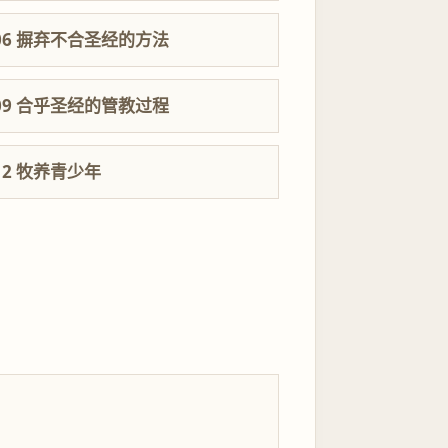
06 摒弃不合圣经的方法
09 合乎圣经的管教过程
12 牧养青少年