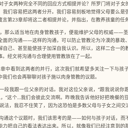
对子女两种完全不同的回应方式相提并论？所罗门将对子女
。我们容易把这两者分开。我们容易刻板地觉得父母要么是
箴言第23章却将这二者相提并论，并指出，在教养孩童的任
，那么适当地在肉身管教孩子，便能维护父母的权威——圣
全面的沟通——这样的沟通，可以防止管教沦为冷漠的暴政
解自己、甚至能使孩子加深自我认识。所以，这样二合一的
事。经文将沟通与合理使用管教放在了一起。
3章中看到这两者的并行，这次我们就希望多关注一下与孩
中我们也会再聊聊对孩子施以肉身管教的议题。
一段我跟一位父亲的对话。我对这位父亲说，“跟我说说你
说，“这个…我们会彼此交流啊。昨晚我告诉他好好把晚餐的
的说法，我忍不住笑了，因为这恐怕是多数父母与子女之间交
沟通这个议题时，我们该思考的是——如何与孩子对话，而
能力把自己的看法表达出来。所以，就像我们已经注意到的