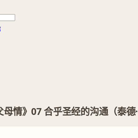
馆
情》07 合乎圣经的沟通（泰德·特里普