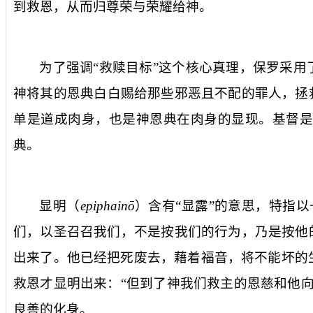
到救恩，从而归尊荣与荣耀给神。
为了强调“救赎目标”这个核心真理，保罗采
神将其的
恩典
白白赐给那些邪恶且不配的罪人，拯
单是道成肉身，也是神
恩典
在肉身的显现。基督是
典
。
显明
（
epiphainō
）含有“显露”的意思，特指
们，以圣召召我们，不是按我们的行为，乃是按他
出来了。他已经把死废去，藉着福音，将不能坏的
救恩才显明出来：“
但到了神我们救主的恩慈和他
良善的化身。