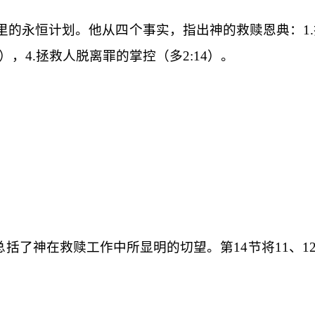
里的永恒计划。他从四个事实，指出神的救赎恩典：
1.
），
4.
拯救人脱离罪的掌控（多
2:14
）。
）
总括了神在救赎工作中所显明的切望。第
14
节将
11
、
1