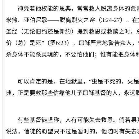
神凭着他权能的恩典，常常救人脱离身体的危
米煞、亚伯尼歌——脱离烈火之窑（
3:24-27
）。在
圣经（无论旧约还是新约）提到
救恩
或救赎之时，
价
（总）
是死
”（罗
6:23
）。耶稣严肃地警告众人，
杀身体不能杀灵魂的，不要怕他们；惟有能把身体
可以肯定的是，在地狱里，“
虫是不死的，火
典，正是要
救
那些信靠他儿子耶稣基督的人，永远
有些基督徒坚称，人有可能失去救恩。倘若果
说法，信徒的盼望只不过是暂时的，他随时有失去