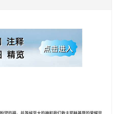
所盼望的福，并等候至大的神和我们救主耶稣基督的荣耀显