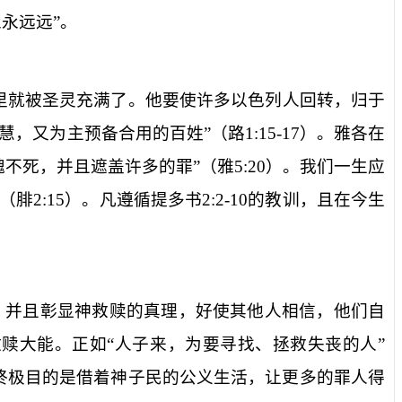
永永远远
”。
里就被圣灵充满了。他要使许多以色列人回转，归于
慧，又为主预备合用的百姓
”（
路
1:15-17
）。雅各在
魂不死，并且遮盖许多的罪
”（
雅
5:20
）。我们一生应
”（
腓
2:15
）。凡遵循提多书
2:2-10
的教训，且在今生
，并且彰显神救赎的真理，好使其他人相信，他们自
赎大能。正如“
人子来，为要寻找、拯救失丧的人
”
终极目的是借着神子民的公义生活，让更多的罪人得