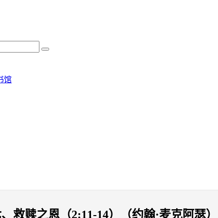
书馆
赎之恩（2:11-14）（约翰·麦克阿瑟）