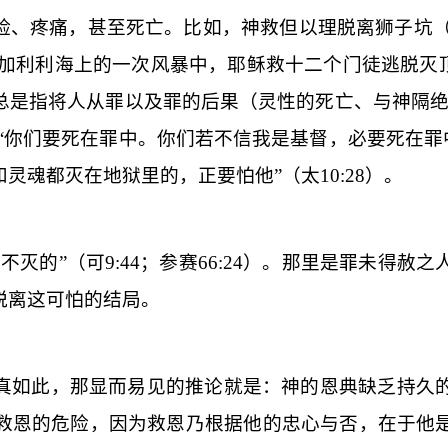
险、疼痛，甚至死亡。比如，神救但以理脱离狮子坑
加利利海上的一次风暴中，耶稣救十二个门徒逃脱灭
总是指将人从罪以及罪的后果（灵性的死亡、与神隔绝
“
你们要死在罪中。你们若不信我是基督，必要死在罪
和灵魂都灭在地狱里的，正要怕他
”（
太
10:28
）。
是不灭的
”（
可
9:44
；参赛
66:24
）。那里是罪未得赦之
脱离这可怕的结局。
真如此，那显而易见的推论就是：神的恩典缺乏持久
救恩的危险，因为救恩乃根据他的忠心与否，在于他