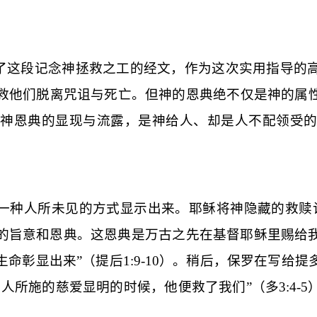
用了这段记念神拯救之工的经文，作为这次实用指导的
救他们脱离咒诅与死亡。但
神的恩典
绝不仅是神的属
神恩典
的显现与流露，是神给人、却是人不配领受
以一种人所未见的方式显示出来。耶稣将神隐藏的救赎
的旨意和恩典。这恩典是万古之先在基督耶稣里赐给
生命彰显出来
”（
提后
1:9-10
）。稍后，保罗在写给提
向人所施的慈爱显明的时候，他便救了我们
”（
多
3:4-5