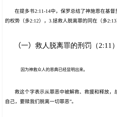
在提多书
2:11-14
中，保罗总结了神施恩在基督
的权势（多
2:12
），
3.
拯救人脱离罪的同在（多
2:13
（
一
）
救人脱离罪的刑罚（
2:11
因为神救众人的恩典已经显明出来。
救
这个字表示从罪恶中被解救、救援和释放，
自己，要赎我们脱离一切罪恶”。