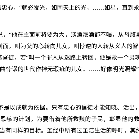
忠心，“
就必发光，如同天上的光，
……
如星，直到
，“
他在主面前将要为大，淡酒浓酒都不喝，从母腹
前面，叫为父的心转向儿女，叫悖逆的人转从义人的智
督徒，若“
叫一个罪人从迷路上转回，便是救一个灵
曲悖谬的世代作神无瑕疵的儿女。……好像明光照耀
不是以成就为依据。只有忠心的信徒才能知晓、活出
恩慈的计划，为要借着他所救赎的子民，彰显他的救
当有同样的目标。圣经中所有过圣洁生活的呼吁，其