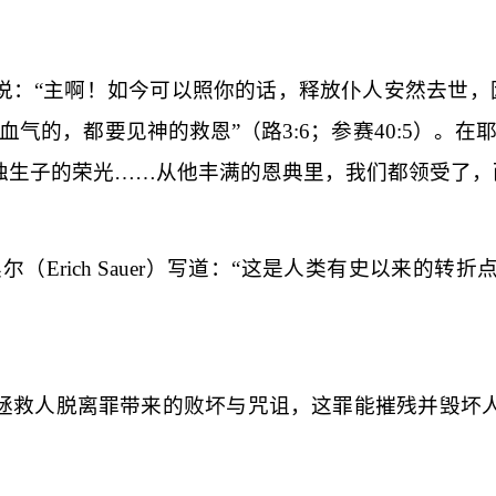
说：“主啊！如今可以照你的话，释放仆人安然去世，
血气的，都要见神的救恩”（路
3:6
；参赛
40:5
）。在耶
独生子的荣光……从他丰满的恩典里，我们都领受了，
奥尔（
Erich Sauer
）写道：“这是人类有史以来的转折
拯救人脱离罪带来的败坏与咒诅，这罪能摧残并毁坏