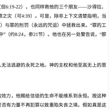
（但
6:19-22
），也同样救他的三个朋友——沙得拉、
顶之灾（可
4:39
）。可是，除非上下文清楚指明，当
）与罪的刑罚（永远的咒诅）中拯救出来。“
罪的工
中
”（
约
8:24
，参
21
节）。他也在另一处警告说，“
那
人无法逃避的永死之地。神的主权和他至高无上的恩
的效力，他赐给信徒的生命不能维系到永恒。按这种
是否有力量不再犯罪以致重陷失丧之境。假如真是这