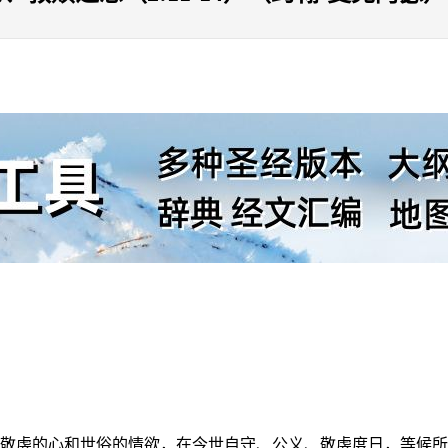
敬虔的心和世俗的情欲，在今世自守、公义、敬虔度日，等候