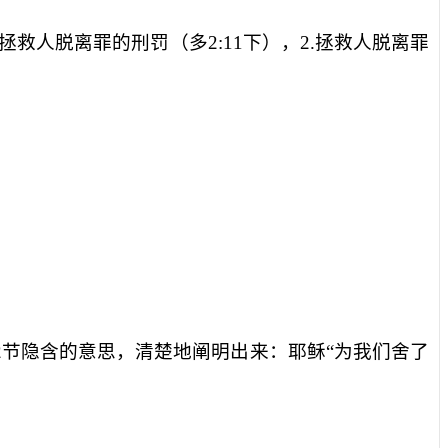
拯救人脱离罪的刑罚（多
2:11
下），
2.
拯救人脱离罪
2
节隐含的意思，清楚地阐明出来：耶稣“为我们舍了