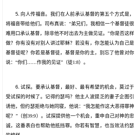
5.
向人传福音。
我们在人前承认基督的第五个方式是，
将福音带给他们。司布真说：“弟兄们，我相信一个基督徒很
难用口承认基督，除非他不时出去为主做见证。”你是否这样
做？你有没有对别人讲过耶稣？若没有，你怎能认为自己是
基督徒呢？你若是基督徒，基督是你的主，别忘了他曾对你
说：“你们……作我的见证”（徒
1:8
）。
6.
试探。
要承认基督，最好、最有希望的机会，莫过于
受试探的时候了。记得约瑟吗？他主人波提乏的妻子企图引
诱他，但约瑟拒绝与她同寝，他说：“我怎能作这大恶得罪神
呢？”（创
39:9
）。试探提供他一个机会，重申自己对神的忠
诚，这番表白也帮助他抵挡罪。你若有智慧，也当效法约瑟