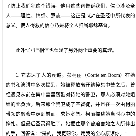
了防止我们犯这个错误，他用这些词告诉我们，信心涉及全
人——理性、情感、意志——这正是“心”在圣经中所代表的
意义。使人得救的信心乃是将全人归属耶稣基督。
此外“心里”相信也蕴涵了另外两个重要的真理。
1.
它表达了人的虔诚。
彭柯丽（
Corrie ten Boom
）在她
的书和演讲中多次提到，她被释放离开纳粹集中营之后，曾
经遇见从前在集中营里残酷对待她的警卫，那人必须对她姐
姐的死负责。后来那个警卫成了基督徒，并且在一次由柯丽
带领的聚会中走到前面，求她宽恕。柯丽描述她当时心中的
挣扎。但最后圣灵得胜了，她握住那个曾迫害她之人所伸出
的手，回答说：“是的，我宽恕你，用我的全心原谅你。”