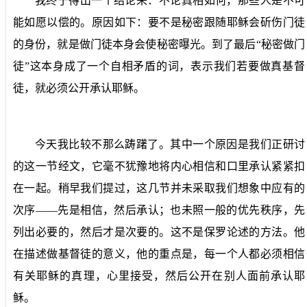
我终于得出一个结论来：不论真相如何，那些人是不可
能如愿以偿的。原因如下：要不是秘密跟随耶稣会斫伤门徒
的身份，就是做门徒本身会使秘密曝光。到了最后“秘密做门
徒”这本身成了一个自相矛盾的词，表示我们若要做真基督
徒，就必须公开承认耶稣。
今天我比较不那么踌躇了。其中一个原因是我们正研讨
的这一节经文，它毫不犹豫地将内心相信和口里承认紧紧扣
在一起。稍早我们提过，这几节并未采取我们想象中应有的
次序——先是相信，然后承认；也未照一般的优先秩序，先
列出必要的，然后才是次要的。这不是保罗论述的方法。他
在描述做基督徒的意义，他的重点是，每一个人都必须相信
有关耶稣的真理，心里接受，然后公开在别人面前承认耶
稣。