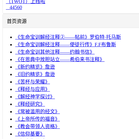
（TWOT）上线啦
44560
首页资源
《生命宝训解经注释②——帖前》罗伯特·托马斯
《生命宝训解经注释——使徒行传》F.F布鲁斯
《生命宝训其他注释——约翰书信》
《在恩典中放胆站立——希伯来书注释》
《新约精览》詹逊
《旧约精览》詹逊
《苦杯与荣耀》
《释经与应用》
《解经神学探讨》
《释经研究》
《常被滥用的经文》
《上帝所传的福音》
《教会带领人资格》
《信仰基要》