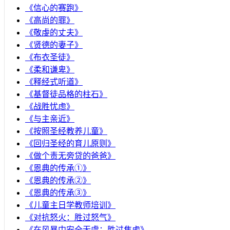
《信心的赛跑》
《高尚的罪》
《敬虔的丈夫》
《贤德的妻子》
《布衣圣徒》
《柔和谦卑》
《释经式听道》
《基督徒品格的柱石》
《战胜忧虑》
《与主亲近》
《按照圣经教养儿童》
《回归圣经的育儿原则》
《做个责无旁贷的爸爸》
《恩典的传承①》
《恩典的传承②》
《恩典的传承③》
《儿童主日学教师培训》
《对抗怒火：胜过怒气》
《在风暴中安全无虞：胜过焦虑》