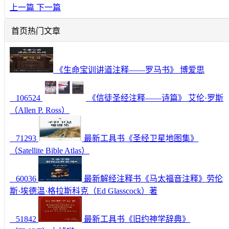
上一篇
下一篇
首页热门文章
《生命宝训讲道注释——罗马书》 博爱思
106524
《信徒圣经注释——诗篇》 艾伦·罗斯
（Allen P. Ross）
71293
最新工具书《圣经卫星地图集》
（Satellite Bible Atlas）
60036
最新解经注释书《马太福音注释》劳伦
斯·埃德温·格拉斯科克（Ed Glasscock）著
51842
最新工具书《旧约神学辞典》