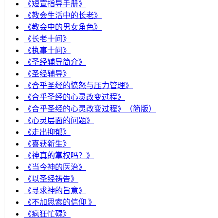
《短宣指导手册》
《教会生活中的长老》
《教会中的男女角色》
《长老十问》
《执事十问》
《圣经辅导简介》
《圣经辅导》
​《合乎圣经的愤怒与压力管理》
《合乎圣经的心灵改变过程》
《合乎圣经的心灵改变过程》（简版）
《心灵层面的问题》
《走出抑郁》
《喜获新生》
《神真的掌权吗？》
《当今神的医治》
《以圣经祷告》
《寻求神的旨意》
《不加思索的信仰 》
《疯狂忙碌》