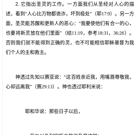
2.
它指出圣灵的工作。
一方面我们从圣经对人心的描
述，看到“人心比万物都诡诈，坏到极处”（耶
17:9
）。另一方
面，圣灵能苏醒和更新人的恶心：“我要使他们有合一的心，
也要将新灵放在他们里面”（结
11:19
，参考
18:31
，
36:26
）。
否则我们就不能得到正确的灵，也不可能相信耶稣基督为我
们个人的主和救主。
神透过先知以赛亚说：“这百姓亲近我，用嘴唇尊敬我，
心却远离我”（赛
29:13
）。神也透过耶利米说：
耶和华说：那些日子以后，