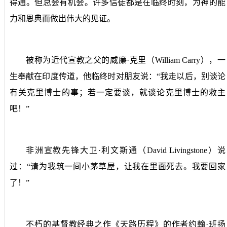
得通。但总会有机会。许多信徒都是在临终时刻，为神的能
力和恩典而做出伟大的见证。
被称为近代宣教之父的威廉·克里（
William Carry
），一
生奉献在印度传道，他临终时对朋友说：“我走以后，别谈论
有关克里博士的事；若一定要谈，就谈论克里博士的救主
吧！”
非洲宣教先锋大卫·利文斯通（
David Livingstone
）说
过：“请为我筑一间小茅草屋，让我在里面死去。我要回家
了！”
不朽的基督教经典之作《天路历程》的作者约翰·班扬