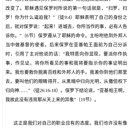
改变了。耶稣遇见保罗时所说的第一句话就是，“扫罗，扫
罗！你为什么逼迫我？”（徒
9:4
）耶稣表明了自己的身份之
后，就对保罗说：“起来！进城去，你所当作的事，必有人告
诉你。”（
6
节）保罗遵从了耶稣的命令。主吩咐他到外邦人
当中做基督的使者。后来保罗在亚基帕王面前为自己分诉
时，引用了主对他说的话：“我特意向你显现，要派你作执
事，作见证，将你所看见的事和我将要指示你的事证明出
来。我也要救你脱离百姓和外邦人的手。我差你到他们那里
去，要叫他们的眼睛得开，从黑暗中归向光明，从撒但权下
归向神……”（徒
26:16-18
）。保罗下结论说，“亚基帕王啊，
我故此没有违背那从天上来的异象”（
19
节）。
这正是我们对自己的职业应有的态度。我们也许没有像