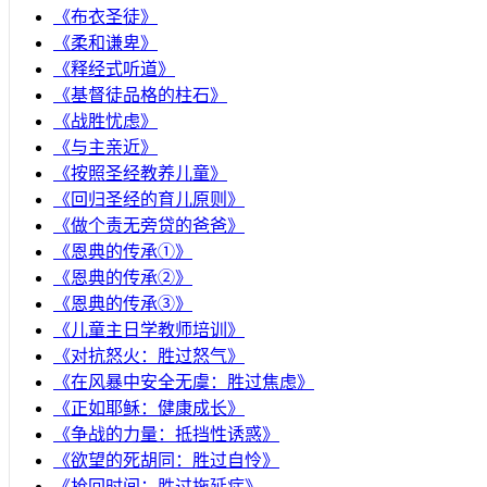
《布衣圣徒》
《柔和谦卑》
《释经式听道》
《基督徒品格的柱石》
《战胜忧虑》
《与主亲近》
《按照圣经教养儿童》
《回归圣经的育儿原则》
《做个责无旁贷的爸爸》
《恩典的传承①》
《恩典的传承②》
《恩典的传承③》
《儿童主日学教师培训》
《对抗怒火：胜过怒气》
《在风暴中安全无虞：胜过焦虑》
《正如耶稣：健康成长》
《争战的力量：抵挡性诱惑》
《欲望的死胡同：胜过自怜》
《抢回时间：胜过拖延症》