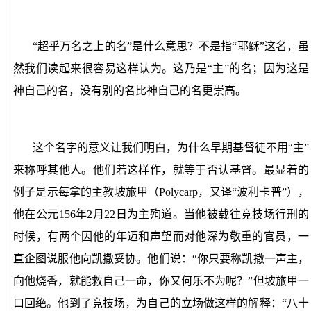
“超乎万名之上的名”是什么意思？不是指“耶稣”这名，虽
然我们读起来很容易这样认为。这乃是“主”的名；因为这是
神自己的名，没有别的名比神自己的名更崇高。
这个名字的意义让我们明白，为什么早期基督徒不用“主”
来称呼其他人。他们若这样作，就等于否认基督。最显着的
例子是示每拿的主教坡旅甲（
Polycarp
，又译“波利卡普”），
他在公元
156
年
2
月
22
日为主殉道。当他被载往竞技场行刑的
时候，有两个因他的年迈和声望而对他深为敬重的官员，一
直企图说服他向凯撒妥协。他们说：“你只要称凯撒一声主，
向他烧香，就能救自己一命，你又何乐不为呢？”但坡旅甲一
口回绝。他到了竞技场，为自己的立场做这样的解释：“八十