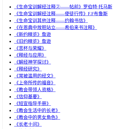
《生命宝训解经注释②——帖前》罗伯特·托马斯
《生命宝训解经注释——使徒行传》F.F布鲁斯
《生命宝训其他注释——约翰书信》
《在恩典中放胆站立——希伯来书注释》
《新约精览》詹逊
《旧约精览》詹逊
《苦杯与荣耀》
《释经与应用》
《解经神学探讨》
《释经研究》
《常被滥用的经文》
《上帝所传的福音》
《教会带领人资格》
《信仰基要》
《短宣指导手册》
《教会生活中的长老》
《教会中的男女角色》
《长老十问》