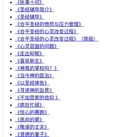
《执事十问》
《圣经辅导简介》
《圣经辅导》
​《合乎圣经的愤怒与压力管理》
《合乎圣经的心灵改变过程》
《合乎圣经的心灵改变过程》（简版）
《心灵层面的问题》
《走出抑郁》
《喜获新生》
《神真的掌权吗？》
《当今神的医治》
《以圣经祷告》
《寻求神的旨意》
《不加思索的信仰 》
《疯狂忙碌》
《信心的赛跑》
《高尚的罪》
《敬虔的丈夫》
《贤德的妻子》