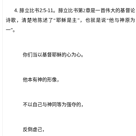
4.
腓立比书
2:5-11
。
腓立比书第
2
章是一首伟大的基督论
诗歌，清楚地陈述了“耶稣是主”，也就是说“他与神原为
一”。
你们当以基督耶稣的心为心。
他本有神的形像，
不以自己与神同等为强夺的，
反倒虚己，