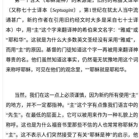
第一个含义（耶稣是神）的来源是，旧约的希腊文译本
（又称七十士译本〔
Septuagint
〕，第
1
世纪在犹太人当中流
通甚广，新约作者在引用旧约经文时大多是采自七十士译
本）中，用“主”这个字来翻译神的希伯来文名字：“雅威”或
“耶和华”。这就是为什么大多数英文圣经没有采用“雅威”，
而用“主”的原因。基督的门徒知道这个字一再被用来翻译神
尊贵的名。他们虽然知道这事实，仍然毫无犹豫地用这个词
来称呼耶稣，可见在他们的观念里，““耶稣就是耶和华。
当然，我们在这一点上必须谨慎，因为新约所有使用“主”
的地方，并不一定都指神。“主”这个字有点像我们语言中的
“先生”。在最低的层面上，它可以被用来作为一种礼貌上的
称呼。这也是为什么福音书里那些不信的人也常常称耶稣为
“主”。这不表示人们突然接受了有关“耶稣是神”的启示，他