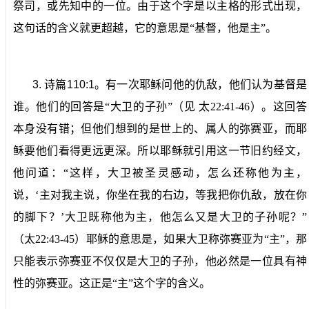
祭司，或先知中的一位。由于这个字是以主格的形式出现，
这句话的含义就更超越，它的意思是“基督，他是主”。
3.
诗篇
110:1
。
有一次耶稣问他的仇敌，他们认为基督是
谁。他们的回答是“大卫的子孙”（见
太
22:41-46
）。这回答
本身没有错；但他们想到的是世上的、属人的弥赛亚，而耶
稣要他们看得更远更深。所以耶稣就引用这一节旧约经文，
他问道：“这样，大卫被圣灵感动，怎么还称他为主，
说，‘主对我主说，你坐在我的右边，等我把你仇敌，放在你
的脚下？’大卫既称他为主，他怎么又是大卫的子孙呢？”
（太
22:43-45
）耶稣的意思是，如果大卫称弥赛亚为“主”，那
只能表示弥赛亚不仅仅是大卫的子孙，他必然是一位具有神
性的弥赛亚。这正是“主”这个字的含义。