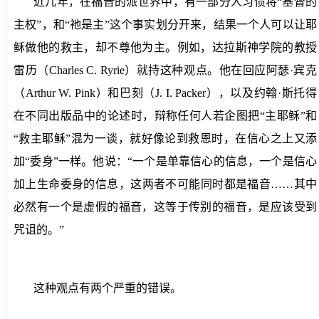
近几年，在福音的派世界中，有一部分人习惯将“基督的
主权”，和“祂是主”这个事实划分开来，结果一个人可以让耶
稣做他的救主，却不尊他为主。例如，达拉斯神学院的教授
雷历（
Charles C. Ryrie
）就持这种观点。他在回应阿瑟·宾克
（
Arthur W. Pink
）和巴刻（
J. I. Packer
），以及约翰·斯托得
在不同出版品中的论述时，辩称任何人若企图把“主耶稣”和
“救主耶稣”混为一谈，就好像论到救恩时，在信心之上又添
加“委身”一样。他说：“一个是单靠信心的信息，一个是信心
加上生命委身的信息，这两者不可能同时都是福音……其中
必然有一个是虚假的福音，这等于传别的福音，是应该受到
咒诅的。”
这种观点有两个严重的错误。