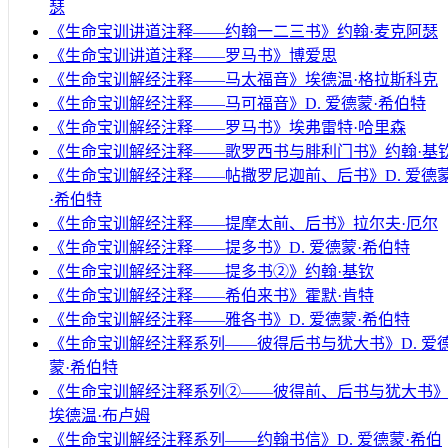
瑟
《生命宝训讲道注释——约翰一二三书》约翰·麦克阿瑟
《生命宝训讲道注释——罗马书》博爱思
《生命宝训解经注释——马太福音》埃德温·格拉斯科克
《生命宝训解经注释——马可福音》D. 爱德蒙·希伯特
《生命宝训解经注释——罗马书》埃弗雷特·哈里森
《生命宝训解经注释——歌罗西书与腓利门书》约翰·基
《生命宝训解经注释——帖撒罗尼迦前、后书》D. 爱德
·希伯特
《生命宝训解经注释——提摩太前、后书》拉尔夫·厄尔
《生命宝训解经注释——提多书》D. 爱德蒙·希伯特
《生命宝训解经注释——提多书②》约翰·基钦
《生命宝训解经注释——希伯来书》霍默·肯特
《生命宝训解经注释——雅各书》D. 爱德蒙·希伯特
《生命宝训解经注释系列——彼得后书与犹大书》D. 爱
蒙·希伯特
《生命宝训解经注释系列②——彼得前、后书与犹大书
埃德温·布卢姆
《生命宝训解经注释系列——约翰书信》D. 爱德蒙·希伯