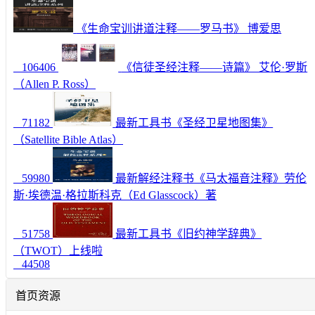
《生命宝训讲道注释——罗马书》 博爱思
106406
《信徒圣经注释——诗篇》 艾伦·罗斯
（Allen P. Ross）
71182
最新工具书《圣经卫星地图集》
（Satellite Bible Atlas）
59980
最新解经注释书《马太福音注释》劳伦
斯·埃德温·格拉斯科克（Ed Glasscock）著
51758
最新工具书《旧约神学辞典》
（TWOT）上线啦
44508
首页资源