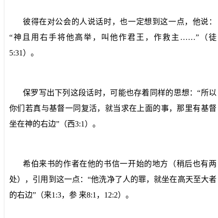
彼得在对公会的人说话时，也一定想到这一点，他说：
“神且用右手将他高举，叫他作君王，作救主……”（徒
5:31
）。
保罗写出下列这段话时，可能也存着同样的思想：“所以
你们若真与基督一同复活，就当求在上面的事，那里有基督
坐在神的右边”（西
3:1
）。
希伯来书的作者在他的书信一开始的地方（稍后也有两
处），引用到这一点：“他洗净了人的罪，就坐在高天至大者
的右边”（来
1:3
，参
来
8:1
，
12:2
）。