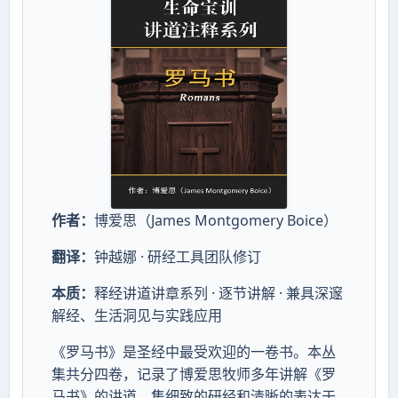
作者：
博爱思（James Montgomery Boice）
翻译：
钟越娜 · 研经工具团队修订
本质：
释经讲道讲章系列 · 逐节讲解 · 兼具深邃
解经、生活洞见与实践应用
《罗马书》是圣经中最受欢迎的一卷书。本丛
集共分四卷，记录了博爱思牧师多年讲解《罗
马书》的讲道，集细致的研经和清晰的表达于