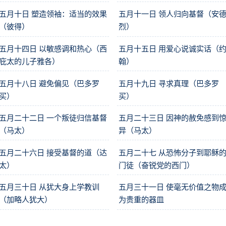
五月十日 塑造领袖：适当的效果
五月十一日 领人归向基督（安
（彼得）
烈）
五月十四日 以敏感调和热心（西
五月十五日 用爱心说诚实话（
庇太的儿子雅各）
翰）
五月十八日 避免偏见（巴多罗
五月十九日 寻求真理（巴多罗
买）
买）
五月二十二日 一个叛徒归信基督
五月二十三日 因神的赦免感到
（马太）
异（马太）
五月二十六日 接受基督的道（达
五月二十七 从恐怖分子到耶稣
太）
门徒（奋锐党的西门）
五月三十日 从犹大身上学教训
五月三十一日 使毫无价值之物
（加略人犹大）
为贵重的器皿