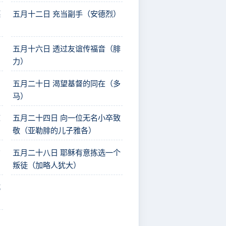
德
五月十二日 充当副手（安德烈）
约
五月十六日 透过友谊传福音（腓
力）
五月二十日 渴望基督的同在（多
马）
惊
五月二十四日 向一位无名小卒致
敬（亚勒腓的儿子雅各）
的
五月二十八日 耶稣有意拣选一个
叛徒（加略人犹大）
成